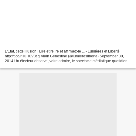
L'Etat, cette illusion ! Lire et relire et affirmez-le ... - Lumières et Liberté
http://t.co/rHuH0V3tlg Alain Genestine (@lumieresliberte) September 30,
2014 Un électeur observe, voire admire, le spectacle médiatique quotidien
que les politiciens déploient...