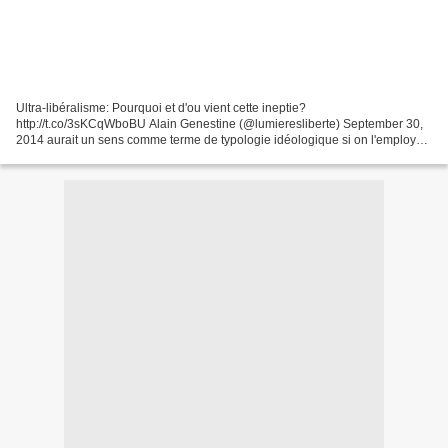
Ultra-libéralisme: Pourquoi et d'ou vient cette ineptie?
http://t.co/3sKCqWboBU Alain Genestine (@lumieresliberte) September 30,
2014 aurait un sens comme terme de typologie idéologique si on l'employait
pour désigner quelqu'un de très libéral. Or, dès...