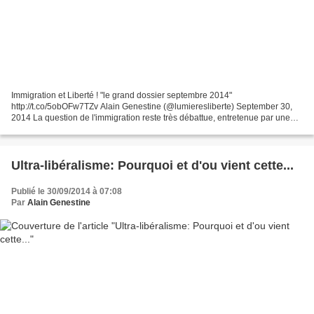
Immigration et Liberté ! "le grand dossier septembre 2014"
http://t.co/5obOFw7TZv Alain Genestine (@lumieresliberte) September 30,
2014 La question de l'immigration reste très débattue, entretenue par une
pression migratoire forte aux frontières de l'Europe....
Ultra-libéralisme: Pourquoi et d'ou vient cette...
Publié le 30/09/2014 à 07:08
Par
Alain Genestine