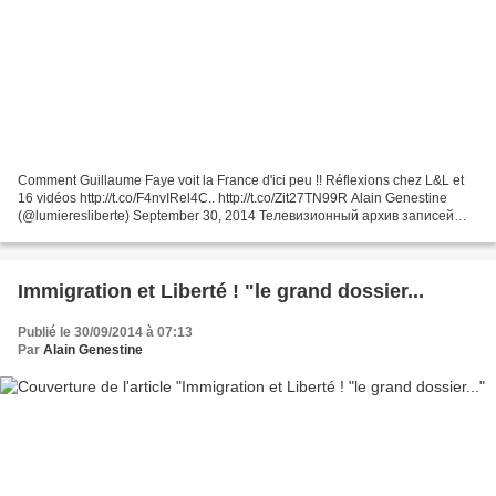
Comment Guillaume Faye voit la France d'ici peu !! Réflexions chez L&L et
16 vidéos http://t.co/F4nvIRel4C.. http://t.co/Zit27TN99R Alain Genestine
(@lumieresliberte) September 30, 2014 Телевизионный архив записей
русскоязычных телеканалов. Интерактивное...
Immigration et Liberté ! "le grand dossier...
Publié le 30/09/2014 à 07:13
Par
Alain Genestine