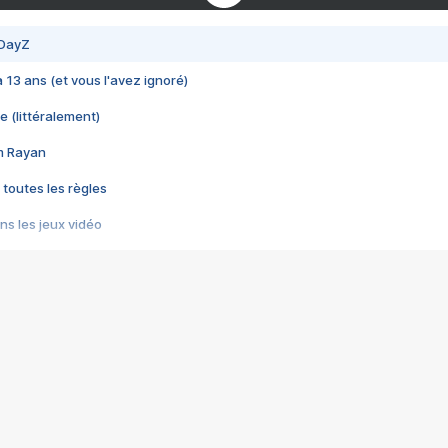
 DayZ
 a 13 ans (et vous l'avez ignoré)
e (littéralement)
im Rayan
 toutes les règles
s les jeux vidéo
us choquant de Rockstar ? - Le scandale BULLY
e plus moche de Steam
du RÊVE tourne au CAUCHEMAR
pendant 8 heures
it… à tort
umiliés par un jeu vidéo