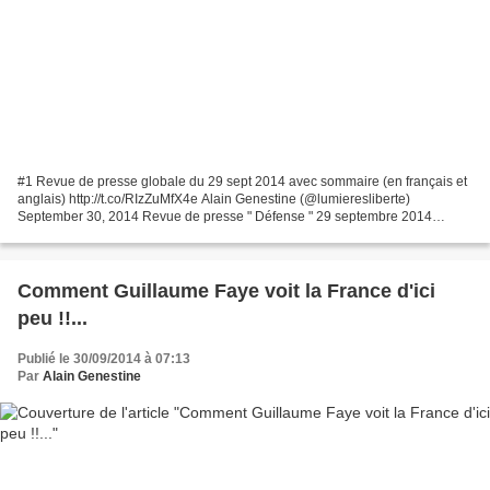
#1 Revue de presse globale du 29 sept 2014 avec sommaire (en français et
anglais) http://t.co/RIzZuMfX4e Alain Genestine (@lumieresliberte)
September 30, 2014 Revue de presse " Défense " 29 septembre 2014
Sommaire des articles proposés 1) Enjeux de...
Comment Guillaume Faye voit la France d'ici
peu !!...
Publié le 30/09/2014 à 07:13
Par
Alain Genestine