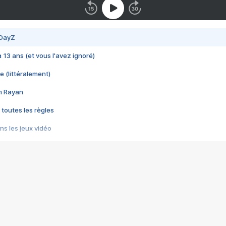
 DayZ
 a 13 ans (et vous l'avez ignoré)
e (littéralement)
im Rayan
 toutes les règles
s les jeux vidéo
us choquant de Rockstar ? - Le scandale BULLY
e plus moche de Steam
du RÊVE tourne au CAUCHEMAR
pendant 8 heures
it… à tort