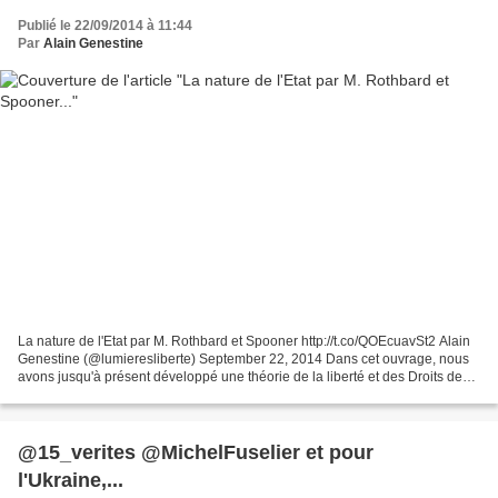
Publié le 22/09/2014 à 11:44
Par
Alain Genestine
La nature de l'Etat par M. Rothbard et Spooner http://t.co/QOEcuavSt2 Alain
Genestine (@lumieresliberte) September 22, 2014 Dans cet ouvrage, nous
avons jusqu'à présent développé une théorie de la liberté et des Droits de
propriété, et établi les grandes...
@15_verites @MichelFuselier et pour
l'Ukraine,...