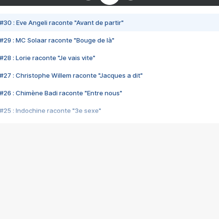
#30 : Eve Angeli raconte "Avant de partir"
#29 : MC Solaar raconte "Bouge de là"
28 : Lorie raconte "Je vais vite"
#27 : Christophe Willem raconte "Jacques a dit"
#26 : Chimène Badi raconte "Entre nous"
#25 : Indochine raconte "3e sexe"
#24 : Zaho raconte "C'est chelou"
#23 : Patrick Bruel raconte "Au café des délices"
#22 : Kyo raconte "Le chemin"
#21 : Nolwenn Leroy raconte "Cassé"
#20 : Patrick Hernandez raconte "Born to be alive"
#19 : Lorie raconte "Près de moi"