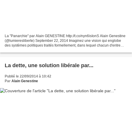
La "Panarchie" par Alain GENESTINE http://t.co/nyn6isIonS Alain Genestine
(@lumieresliberte) September 22, 2014 Imaginez une vision qui englobe
des systèmes politiques traités formellement, dans lequel chacun d'entre
nous serait libre de choix politique,...
La dette, une solution libérale par...
Publié le 22/09/2014 à 10:42
Par
Alain Genestine