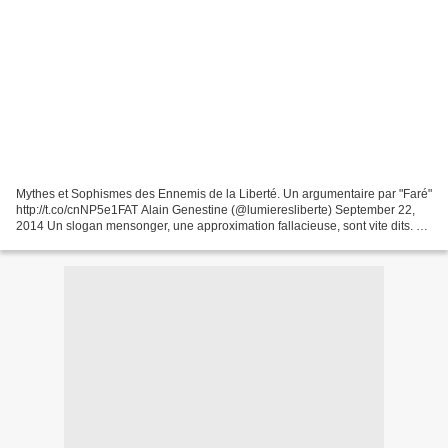
Mythes et Sophismes des Ennemis de la Liberté. Un argumentaire par "Faré"
http://t.co/cnNP5e1FAT Alain Genestine (@lumieresliberte) September 22,
2014 Un slogan mensonger, une approximation fallacieuse, sont vite dits. Un
mythe n'a souvent même pas besoin...