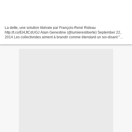
La dette, une solution libérale par François-René Rideau
http://t.co/El4JtCdUGJ Alain Genestine (@lumieresliberte) September 22,
2014 Les collectivistes aiment à brandir comme étendard un soi-disant "
problème de la dette " qui démontrerait comment "...