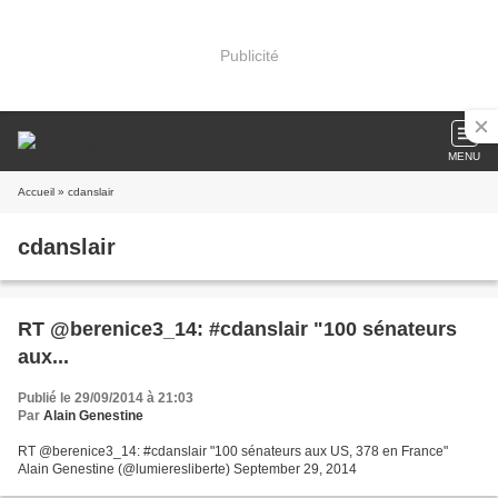
Publicité
MENU
Accueil
» cdanslair
cdanslair
RT @berenice3_14: #cdanslair "100 sénateurs
aux...
Publié le 29/09/2014 à 21:03
Par
Alain Genestine
RT @berenice3_14: #cdanslair "100 sénateurs aux US, 378 en France"
Alain Genestine (@lumieresliberte) September 29, 2014