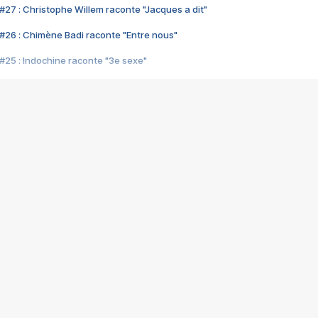
#27 : Christophe Willem raconte "Jacques a dit"
#26 : Chimène Badi raconte "Entre nous"
#25 : Indochine raconte "3e sexe"
#24 : Zaho raconte "C'est chelou"
#23 : Patrick Bruel raconte "Au café des délices"
#22 : Kyo raconte "Le chemin"
#21 : Nolwenn Leroy raconte "Cassé"
#20 : Patrick Hernandez raconte "Born to be alive"
#19 : Lorie raconte "Près de moi"
#18 : Michael Jones raconte "A nos actes manqués" (avec Jean-Jacque
#17 : Khaled raconte "Aïcha"
#16 : Corneille raconte "Parce qu'on vient de loin"
#15 : Indochine raconte "L'aventurier"