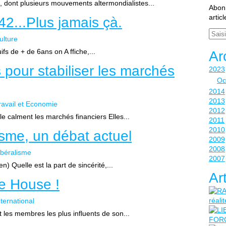
, dont plusieurs mouvements altermondialistes...
Abonn
artic
42...Plus jamais çà.
Email
ulture
uifs de + de 6ans on A ffiche,...
Ar
pour stabiliser les marchés
2023
Oc
2014
2013
ravail et Economie
2012
e calment les marchés financiers Elles...
2011
2010
isme, un débat actuel
2009
2008
ibéralisme
2007
n) Quelle est la part de sincérité,...
Ar
e House !
nternational
les membres les plus influents de son...