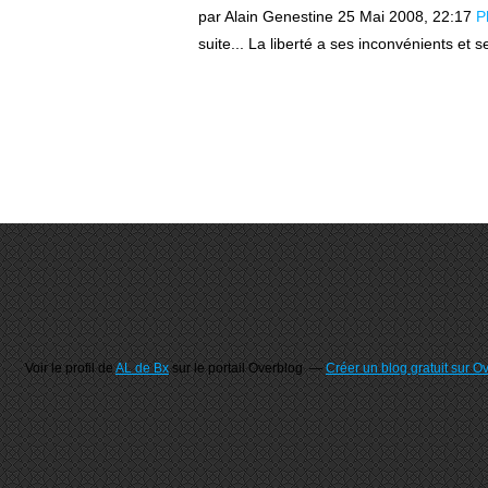
par Alain Genestine
25 Mai 2008, 22:17
P
suite... La liberté a ses inconvénients et se
Voir le profil de
AL de Bx
sur le portail Overblog
Créer un blog gratuit sur O