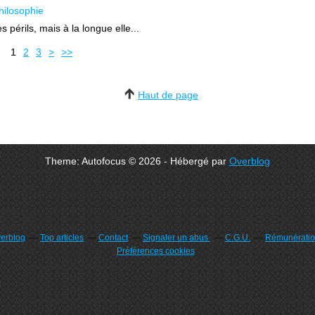
hilosophie
s périls, mais à la longue elle...
1
2
3
>
>>
Haut de page
Theme: Autofocus © 2026 - Hébergé par
Overblog
verblog
Top articles
Contact
Signaler un abus
C.G.U.
Rémunération
Préférences cookies