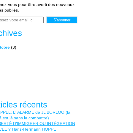
ez-vous pour être averti des nouveaux
les publiés.
chives
tobre
(3)
ticles récents