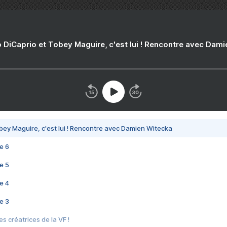
 DiCaprio et Tobey Maguire, c'est lui ! Rencontre avec Dam
bey Maguire, c'est lui ! Rencontre avec Damien Witecka
e 6
e 5
e 4
e 3
s créatrices de la VF !