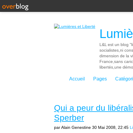
Lumièr
L&L est un blog "l
socialistes,ni con
dimension de la vi
France,sans cari
libertés,une démoc
Accueil
Pages
Catégor
Qui a peur du libéra
Sperber
par Alain Genestine
30 Mai 2008, 22:45
L