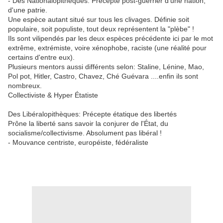
- Des Nationalopithèques: Précepte post-guerrier d'une nation,
d'une patrie.
Une espèce autant situé sur tous les clivages. Définie soit
populaire, soit populiste, tout deux représentent la "plèbe" !
Ils sont vilipendés par les deux espèces précédente ici par le mot
extrême, extrémiste, voire xénophobe, raciste (une réalité pour
certains d'entre eux).
Plusieurs mentors aussi différents selon: Staline, Lénine, Mao,
Pol pot, Hitler, Castro, Chavez, Ché Guévara ....enfin ils sont
nombreux.
Collectiviste & Hyper Étatiste
Des Libéralopithèques: Précepte étatique des libertés
Prône la liberté sans savoir la conjurer de l'État, du
socialisme/collectivisme. Absolument pas libéral !
- Mouvance centriste, européiste, fédéraliste