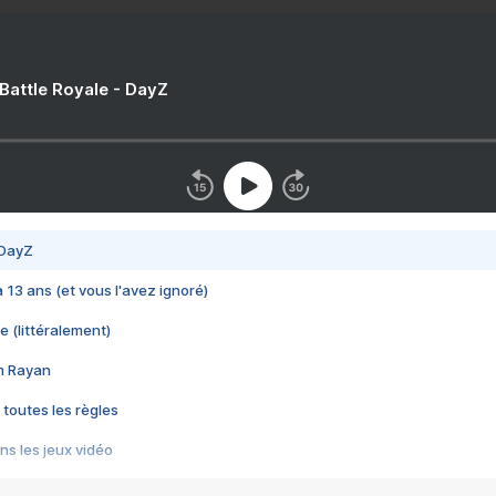
 Battle Royale - DayZ
 DayZ
 a 13 ans (et vous l'avez ignoré)
e (littéralement)
im Rayan
 toutes les règles
s les jeux vidéo
us choquant de Rockstar ? - Le scandale BULLY