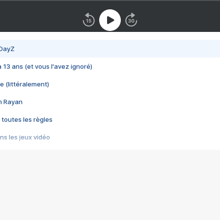
 DayZ
 a 13 ans (et vous l'avez ignoré)
e (littéralement)
im Rayan
 toutes les règles
s les jeux vidéo
us choquant de Rockstar ? - Le scandale BULLY
e plus moche de Steam
du RÊVE tourne au CAUCHEMAR
pendant 8 heures