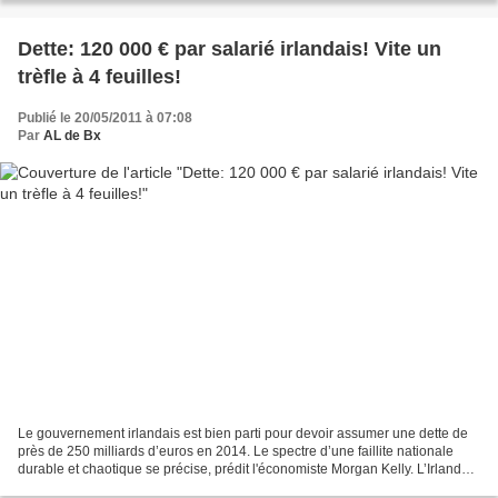
Dette: 120 000 € par salarié irlandais! Vite un
trèfle à 4 feuilles!
Publié le 20/05/2011 à 07:08
Par
AL de Bx
Le gouvernement irlandais est bien parti pour devoir assumer une dette de
près de 250 milliards d’euros en 2014. Le spectre d’une faillite nationale
durable et chaotique se précise, prédit l'économiste Morgan Kelly. L’Irlande
est menacée de ruine économique....