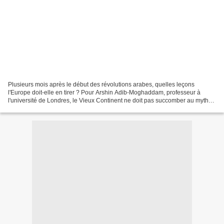
Plusieurs mois après le début des révolutions arabes, quelles leçons
l'Europe doit-elle en tirer ? Pour Arshin Adib-Moghaddam, professeur à
l'université de Londres, le Vieux Continent ne doit pas succomber au mythe
du conflit entre islam et Occident et...