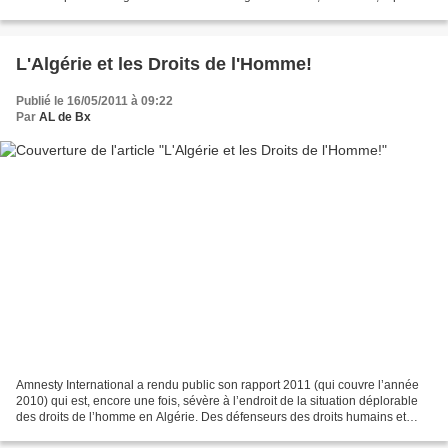
et clanique, dirigé par...
L'Algérie et les Droits de l'Homme!
Publié le 16/05/2011 à 09:22
Par
AL de Bx
Amnesty International a rendu public son rapport 2011 (qui couvre l’année
2010) qui est, encore une fois, sévère à l’endroit de la situation déplorable
des droits de l’homme en Algérie. Des défenseurs des droits humains et
d’autres personnes ont été empêchés...