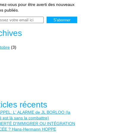
ez-vous pour être averti des nouveaux
les publiés.
chives
tobre
(3)
ticles récents