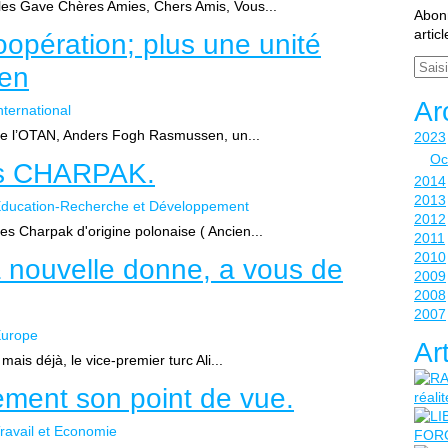
les Gave Chères Amies, Chers Amis, Vous...
Abonn
artic
opération; plus une unité
Email
sen
Ar
nternational
 de l’OTAN, Anders Fogh Rasmussen, un...
2023
Oc
s CHARPAK.
2014
2013
ducation-Recherche et Développement
2012
es Charpak d'origine polonaise ( Ancien...
2011
2010
a nouvelle donne, a vous de
2009
2008
2007
urope
Ar
is déjà, le vice-premier turc Ali...
ement son point de vue.
ravail et Economie