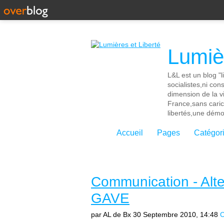
Lumièr
L&L est un blog "l
socialistes,ni con
dimension de la vi
France,sans cari
libertés,une démoc
Accueil
Pages
Catégor
Communication - Alter
GAVE
par AL de Bx
30 Septembre 2010, 14:48
C