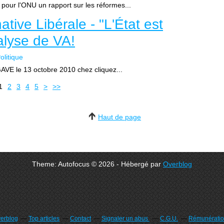
 pour l'ONU un rapport sur les réformes...
tive Libérale - "L'État est
nalyse de VA!
olitique
AVE le 13 octobre 2010 chez cliquez...
1
2
3
4
5
>
>>
Haut de page
Theme: Autofocus © 2026 - Hébergé par
Overblog
verblog
Top articles
Contact
Signaler un abus
C.G.U.
Rémunération