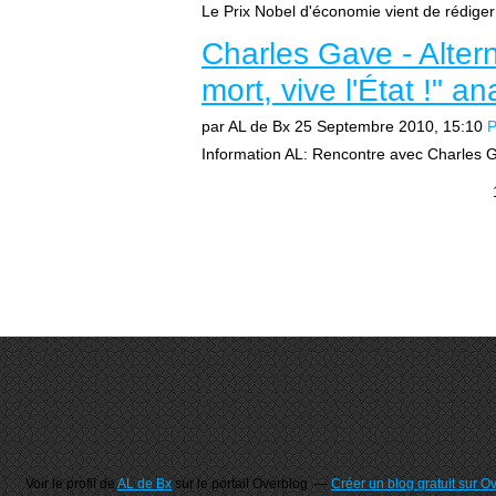
Le Prix Nobel d'économie vient de rédiger
Charles Gave - Alterna
mort, vive l'État !" a
par AL de Bx
25 Septembre 2010, 15:10
P
Information AL: Rencontre avec Charles G
Voir le profil de
AL de Bx
sur le portail Overblog
Créer un blog gratuit sur O