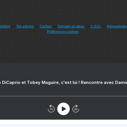
verblog
Top articles
Contact
Signaler un abus
C.G.U.
Rémunération
Préférences cookies
 DiCaprio et Tobey Maguire, c'est lui ! Rencontre avec Dam