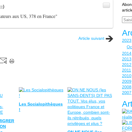
Abonn
te
)
artic
ateurs aux US, 378 en France"
Email
Ar
Article suivant
2023
Oc
2014
2013
2012
2011
2010
2009
2008
2007
Ar
Les Socialopithèques
!
MIGRER
ION