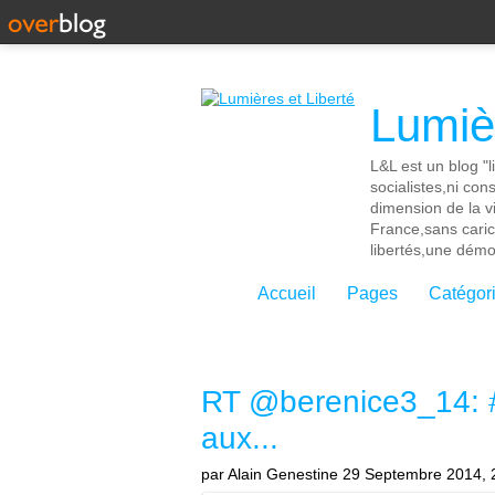
Lumièr
L&L est un blog "l
socialistes,ni con
dimension de la vi
France,sans cari
libertés,une démoc
Accueil
Pages
Catégor
RT @berenice3_14: #
aux...
par Alain Genestine
29 Septembre 2014, 