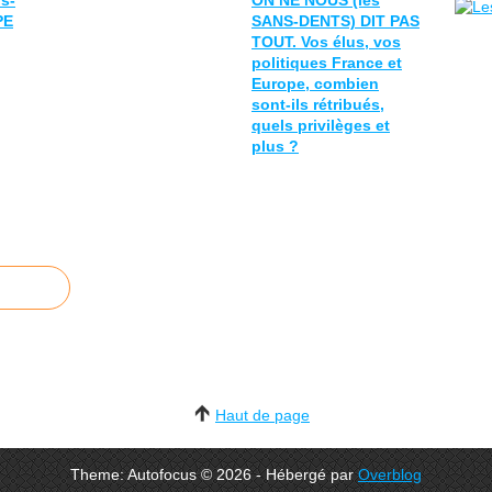
s-
ON NE NOUS (les
PE
SANS-DENTS) DIT PAS
TOUT. Vos élus, vos
politiques France et
Europe, combien
sont-ils rétribués,
quels privilèges et
plus ?
Haut de page
Theme: Autofocus © 2026 - Hébergé par
Overblog