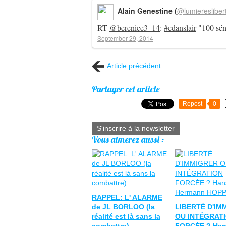
Alain Genestine (
@lumieresliber
RT
@berenice3_14
:
#cdanslair
"100 sén
September 29, 2014
Article précédent
Partager cet article
Repost
0
S'inscrire à la newsletter
Vous aimerez aussi :
RAPPEL: L' ALARME
de JL BORLOO (la
LIBERTÉ D'IM
réalité est là sans la
OU INTÉGRAT