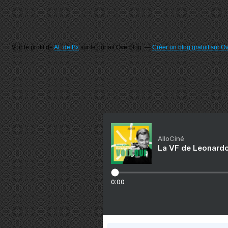
Voir le profil de
AL de Bx
sur le portail Overblog
Créer un blog gratuit sur O
AlloCiné
La VF de Leonardo
0:00