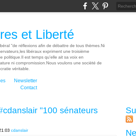
es et Liberté
ibéral "de réflexions afin de débattre de tous thèmes.Ni
servateurs,les libéraux expriment une troisième
e politique.Il est temps qu'elle ait sa voix en
cature ni compromission.Nous voulons une socièté de
ratie véritable.
ies
Newsletter
Contact
cdanslair "100 sénateurs
Su
21:03
cdanslair
Ne