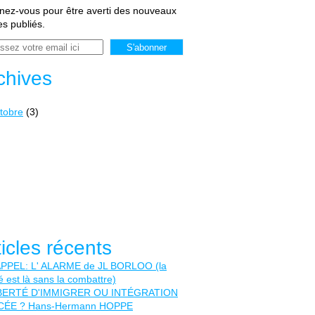
ez-vous pour être averti des nouveaux
les publiés.
chives
tobre
(3)
ticles récents