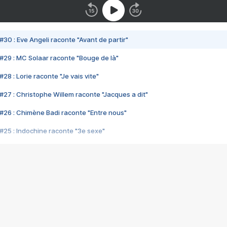
#30 : Eve Angeli raconte "Avant de partir"
#29 : MC Solaar raconte "Bouge de là"
28 : Lorie raconte "Je vais vite"
#27 : Christophe Willem raconte "Jacques a dit"
#26 : Chimène Badi raconte "Entre nous"
#25 : Indochine raconte "3e sexe"
#24 : Zaho raconte "C'est chelou"
#23 : Patrick Bruel raconte "Au café des délices"
#22 : Kyo raconte "Le chemin"
#21 : Nolwenn Leroy raconte "Cassé"
#20 : Patrick Hernandez raconte "Born to be alive"