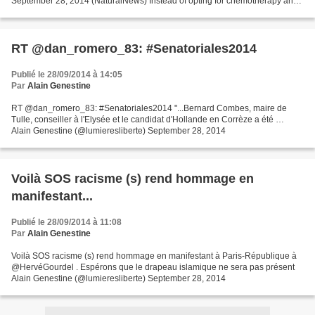
September 28, 2014 (NaturalNews) Instead of opting for chemotherapy and
radiation in an attempt to shrink...
RT @dan_romero_83: #Senatoriales2014
Publié le 28/09/2014 à 14:05
Par
Alain Genestine
RT @dan_romero_83: #Senatoriales2014 "...Bernard Combes, maire de
Tulle, conseiller à l'Elysée et le candidat d'Hollande en Corrèze a été …
Alain Genestine (@lumieresliberte) September 28, 2014
Voilà SOS racisme (s) rend hommage en
manifestant...
Publié le 28/09/2014 à 11:08
Par
Alain Genestine
Voilà SOS racisme (s) rend hommage en manifestant à Paris-République à
@HervéGourdel . Espérons que le drapeau islamique ne sera pas présent
Alain Genestine (@lumieresliberte) September 28, 2014