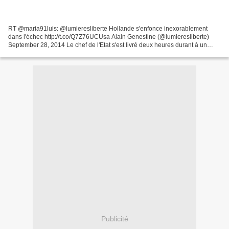
RT @maria91luis: @lumieresliberte Hollande s'enfonce inexorablement
dans l'échec http://t.co/Q7Z76UCUsa Alain Genestine (@lumieresliberte)
September 28, 2014 Le chef de l'Etat s'est livré deux heures durant à un
exercice médiatique sans ouvrir aucune...
Publicité