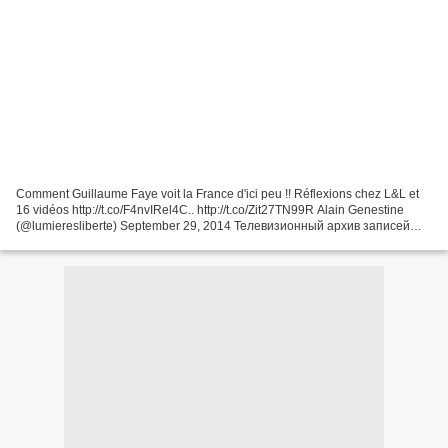
Comment Guillaume Faye voit la France d'ici peu !! Réflexions chez L&L et
16 vidéos http://t.co/F4nvIRel4C.. http://t.co/Zit27TN99R Alain Genestine
(@lumieresliberte) September 29, 2014 Телевизионный архив записей
русскоязычных телеканалов. Интерактивное...