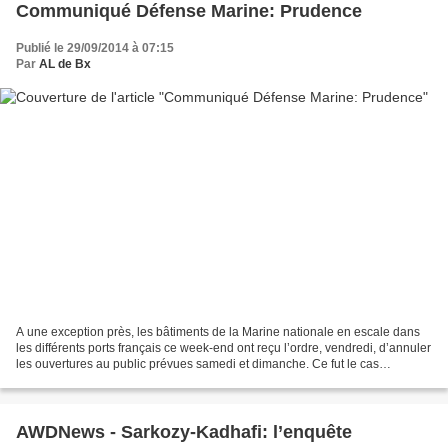
Communiqué Défense Marine: Prudence
Publié le 29/09/2014 à 07:15
Par
AL de Bx
A une exception près, les bâtiments de la Marine nationale en escale dans
les différents ports français ce week-end ont reçu l’ordre, vendredi, d’annuler
les ouvertures au public prévues samedi et dimanche. Ce fut le cas
notamment pour la frégate Latouche-Tréville...
AWDNews - Sarkozy-Kadhafi: l’enquête