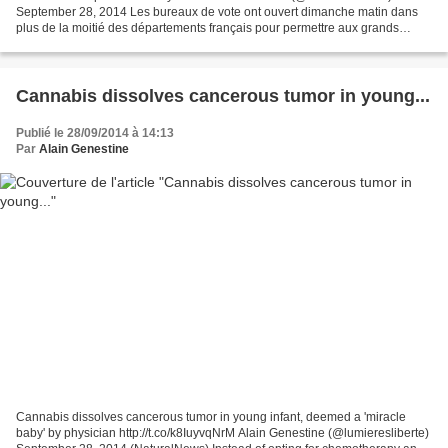
September 28, 2014 Les bureaux de vote ont ouvert dimanche matin dans
plus de la moitié des départements français pour permettre aux grands
électeurs - qui sont à 95% des élus locaux...
Cannabis dissolves cancerous tumor in young...
Publié le 28/09/2014 à 14:13
Par
Alain Genestine
Cannabis dissolves cancerous tumor in young infant, deemed a 'miracle
baby' by physician http://t.co/k8IuyvqNrM Alain Genestine (@lumieresliberte)