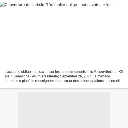
L'actualité oblige: tout savoir sur les renseignements. http://t.co/o46mJqbnK5
Alain Genestine (@lumieresliberte) September 26, 2014 La menace
terroriste a placé le renseignement au cœur des préoccupations de sécurité
nationale. Son efficacité est devenue...