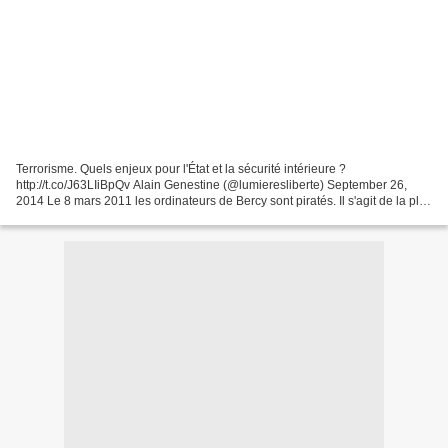
Terrorisme. Quels enjeux pour l'État et la sécurité intérieure ?
http://t.co/J63LIiBpQv Alain Genestine (@lumieresliberte) September 26,
2014 Le 8 mars 2011 les ordinateurs de Bercy sont piratés. Il s'agit de la plus
importante cyber-attaque contre un...