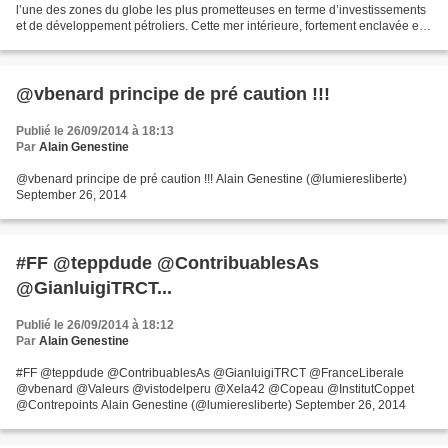
l’une des zones du globe les plus prometteuses en terme d’investissements
et de développement pétroliers. Cette mer intérieure, fortement enclavée est
le centre d’une très forte concurrence...
@vbenard principe de pré caution !!!
Publié le 26/09/2014 à 18:13
Par
Alain Genestine
@vbenard principe de pré caution !!! Alain Genestine (@lumieresliberte)
September 26, 2014
#FF @teppdude @ContribuablesAs
@GianluigiTRCT...
Publié le 26/09/2014 à 18:12
Par
Alain Genestine
#FF @teppdude @ContribuablesAs @GianluigiTRCT @FranceLiberale
@vbenard @Valeurs @vistodelperu @Xela42 @Copeau @InstitutCoppet
@Contrepoints Alain Genestine (@lumieresliberte) September 26, 2014