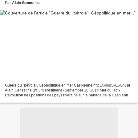
Par
Alain Genestine
Guerre du "pétrole". Géopolitique en mer Caspienne http://t.co/g5kE6Gn7pI
Alain Genestine (@lumieresliberte) September 26, 2014 Mer ou lac ?
L'évolution des positions des pays riverains sur le partage de la Caspienne
au cours de la dernière décennie montre...