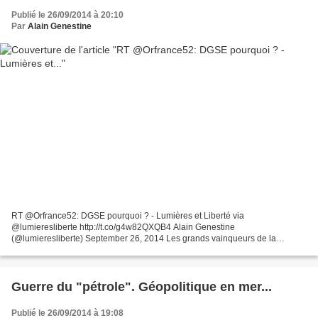
Publié le 26/09/2014 à 20:10
Par
Alain Genestine
RT @Orfrance52: DGSE pourquoi ? - Lumières et Liberté via
@lumieresliberte http://t.co/g4w82QXQB4 Alain Genestine
(@lumieresliberte) September 26, 2014 Les grands vainqueurs de la
Seconde guerre mondiale s'étaient partagé le monde en deux pôles. Ce...
Guerre du "pétrole". Géopolitique en mer...
Publié le 26/09/2014 à 19:08