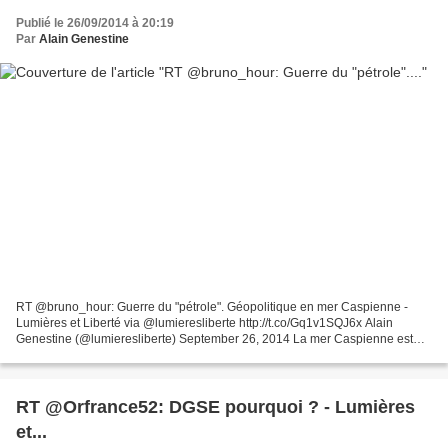
Publié le 26/09/2014 à 20:19
Par
Alain Genestine
RT @bruno_hour: Guerre du "pétrole". Géopolitique en mer Caspienne -
Lumières et Liberté via @lumieresliberte http://t.co/Gq1v1SQJ6x Alain
Genestine (@lumieresliberte) September 26, 2014 La mer Caspienne est
apparue au cours de la dernière décennie comme...
RT @Orfrance52: DGSE pourquoi ? - Lumières
et...