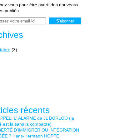
ez-vous pour être averti des nouveaux
les publiés.
chives
tobre
(3)
ticles récents