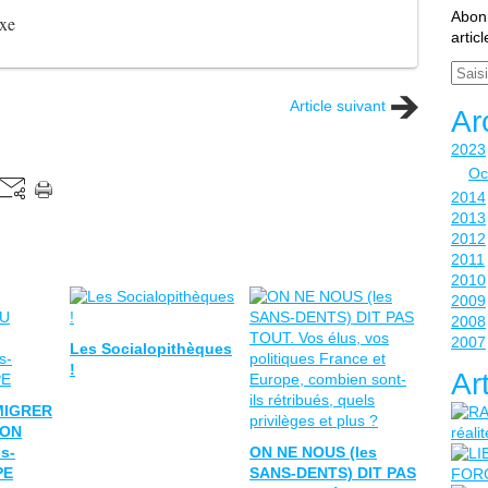
Abonn
xe
artic
Email
Article suivant
Ar
2023
Oc
2014
2013
2012
2011
2010
2009
2008
2007
Les Socialopithèques
!
Ar
MIGRER
ION
s-
ON NE NOUS (les
PE
SANS-DENTS) DIT PAS