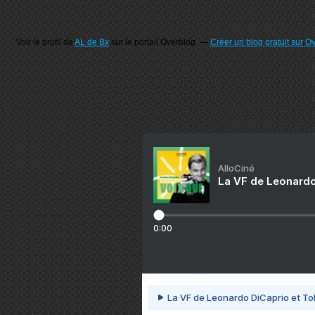
Voir le profil de
AL de Bx
sur le portail Overblog
Créer un blog gratuit sur O
AlloCiné
La VF de Leonardo
0:00
La VF de Leonardo DiCaprio et To