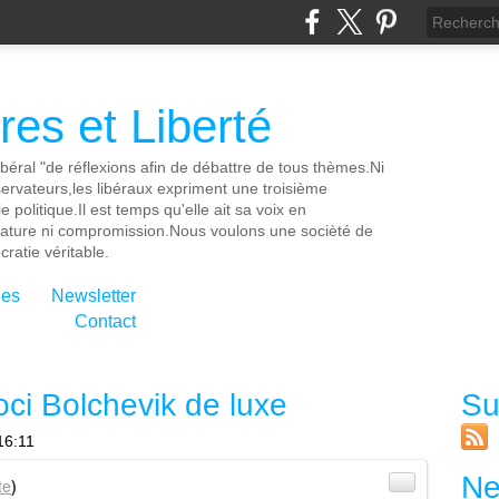
es et Liberté
ibéral "de réflexions afin de débattre de tous thèmes.Ni
servateurs,les libéraux expriment une troisième
e politique.Il est temps qu'elle ait sa voix en
cature ni compromission.Nous voulons une socièté de
ratie véritable.
ies
Newsletter
Contact
i Bolchevik de luxe
Su
16:11
Ne
te
)