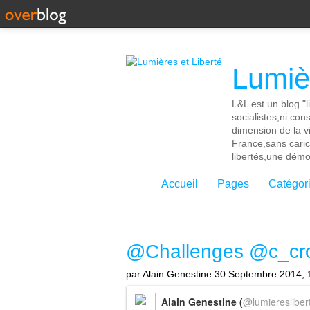
Lumièr
L&L est un blog "l
socialistes,ni con
dimension de la vi
France,sans cari
libertés,une démoc
Accueil
Pages
Catégor
@Challenges @c_croc
par Alain Genestine
30 Septembre 2014, 
Alain Genestine (
@lumieresliber