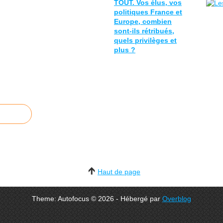
TOUT. Vos élus, vos
politiques France et
Europe, combien
sont-ils rétribués,
quels privilèges et
plus ?
Haut de page
Theme: Autofocus © 2026 - Hébergé par
Overblog