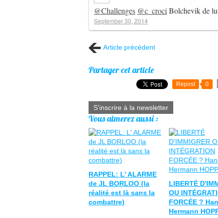
@Challenges
@c_croci
Bolchevik de lu
September 30, 2014
Article précédent
Partager cet article
Repost
0
S'inscrire à la newsletter
Vous aimerez aussi :
RAPPEL: L' ALARME
de JL BORLOO (la
LIBERTÉ D'IM
réalité est là sans la
OU INTÉGRAT
combattre)
FORCÉE ? Han
Hermann HOP