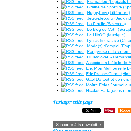
Framablog (Logiciels Li
Graine de Sportive (Spo
HappyFew (Littérature)
Jeuxvideo.org (Jeux vi
La Feuille (Sciences)
Le blog de Cath (Scrap
Le HibOO (Musique)
Lyricis Interactive (Cin
Mode(s) d'emploi (Empl
Poppyrose et la vie en r
Quietglover » Remarkab
Association L'étoile de 
Eric Mon Mulhouse le b
Eric Presse-Citron (Hig
Gaël De tout et de rien, 
Maître Eolas Journal d'u
Nicolas Partageons mon 
Partager cette page
Repos
S'inscrire à la newsletter