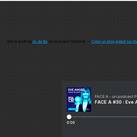
Voir le profil de
AL de Bx
sur le portail Overblog
Créer un blog gratuit sur O
FACE A - un podcast 
FACE A #30 : Eve A
0:00