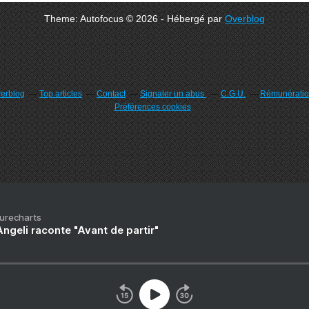
Theme: Autofocus © 2026 - Hébergé par
Overblog
verblog
Top articles
Contact
Signaler un abus
C.G.U.
Rémunération
Préférences cookies
Purecharts
ngeli raconte "Avant de partir"