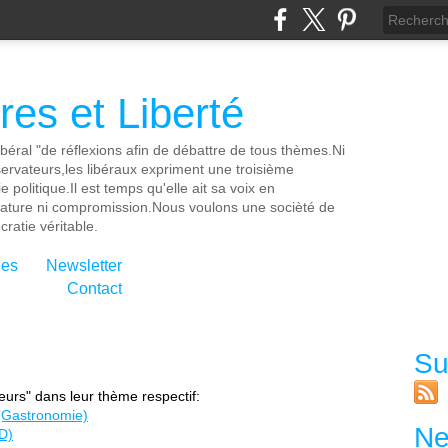
es et Liberté
ibéral "de réflexions afin de débattre de tous thèmes.Ni
servateurs,les libéraux expriment une troisième
e politique.Il est temps qu'elle ait sa voix en
cature ni compromission.Nous voulons une socièté de
ratie véritable.
ies
Newsletter
Contact
Su
lleurs" dans leur thème respectif:
e (Gastronomie)
Ne
D)