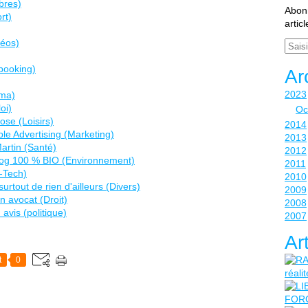
bres)
Abonn
rt)
artic
déos)
Email
booking)
Ar
2023
éma)
oi)
Oc
ose (Loisirs)
2014
le Advertising (Marketing)
2013
Martin (Santé)
2012
log 100 % BIO (Environnement)
2011
h-Tech)
2010
surtout de rien d'ailleurs (Divers)
2009
n avocat (Droit)
2008
avis (politique)
2007
Ar
t
0