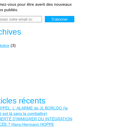
ez-vous pour être averti des nouveaux
les publiés.
chives
tobre
(3)
ticles récents