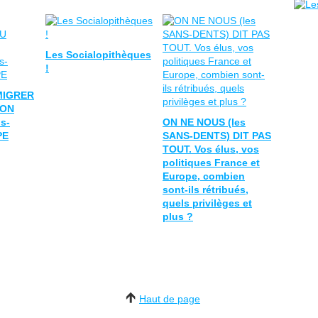
Les Socialopithèques
!
MIGRER
ION
s-
ON NE NOUS (les
PE
SANS-DENTS) DIT PAS
TOUT. Vos élus, vos
politiques France et
Europe, combien
sont-ils rétribués,
quels privilèges et
plus ?
Haut de page