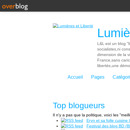
Lumièr
L&L est un blog "l
socialistes,ni con
dimension de la vi
France,sans cari
libertés,une démoc
Accueil
Pages
Catégor
Top blogueurs
Il n'y a pas que la politique, voici les "mei
Eryn et sa folle cuisin
Festival des blog BD (B