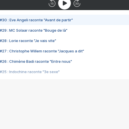
#30 : Eve Angeli raconte "Avant de partir"
#29 : MC Solaar raconte "Bouge de là"
28 : Lorie raconte "Je vais vite"
#27 : Christophe Willem raconte "Jacques a dit"
#26 : Chimène Badi raconte "Entre nous"
#25 : Indochine raconte "3e sexe"
#24 : Zaho raconte "C'est chelou"
#23 : Patrick Bruel raconte "Au café des délices"
#22 : Kyo raconte "Le chemin"
#21 : Nolwenn Leroy raconte "Cassé"
#20 : Patrick Hernandez raconte "Born to be alive"