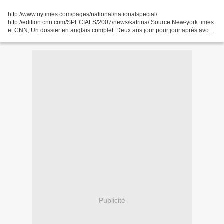
http://www.nytimes.com/pages/national/nationalspecial/
http://edition.cnn.com/SPECIALS/2007/news/katrina/ Source New-york times
et CNN; Un dossier en anglais complet. Deux ans jour pour jour après avoir
été littéralement dévastée par l'ouragan Katrina,...
Publicité