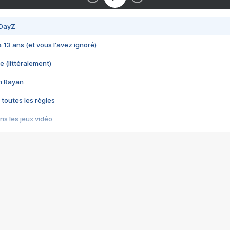
 DayZ
 a 13 ans (et vous l'avez ignoré)
e (littéralement)
im Rayan
 toutes les règles
s les jeux vidéo
us choquant de Rockstar ? - Le scandale BULLY
e plus moche de Steam
du RÊVE tourne au CAUCHEMAR
pendant 8 heures
it… à tort
umiliés par un jeu vidéo