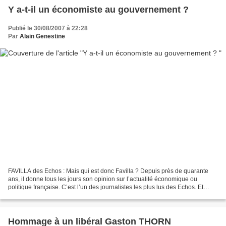
Y a-t-il un économiste au gouvernement ?
Publié le 30/08/2007 à 22:28
Par
Alain Genestine
FAVILLA des Echos : Mais qui est donc Favilla ? Depuis près de quarante
ans, il donne tous les jours son opinion sur l’actualité économique ou
politique française. C’est l’un des journalistes les plus lus des Echos. Et
pourtant, il n’existe pas, Favilla…...
Hommage à un libéral Gaston THORN