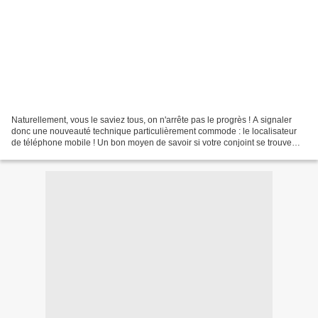
Naturellement, vous le saviez tous, on n'arrête pas le progrès ! A signaler
donc une nouveauté technique particulièrement commode : le localisateur
de téléphone mobile ! Un bon moyen de savoir si votre conjoint se trouve
bien là où il prétend être. On...