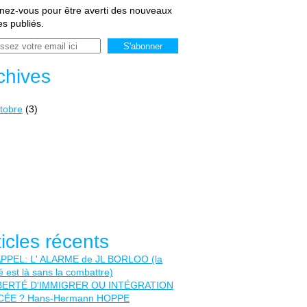
ez-vous pour être averti des nouveaux
les publiés.
chives
tobre
(3)
ticles récents