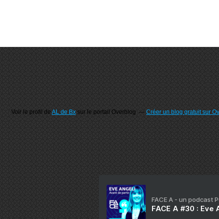
Voir le profil de
AL de Bx
sur le portail Overblog
Créer un blog gratuit sur O
FACE A - un podcast 
FACE A #30 : Eve A