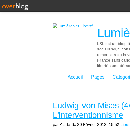
Lumièr
L&L est un blog "l
socialistes,ni con
dimension de la vi
France,sans cari
libertés,une démoc
Accueil
Pages
Catégor
Ludwig Von Mises (4/
L'interventionnisme
par AL de Bx
20 Février 2012, 15:52
Libé