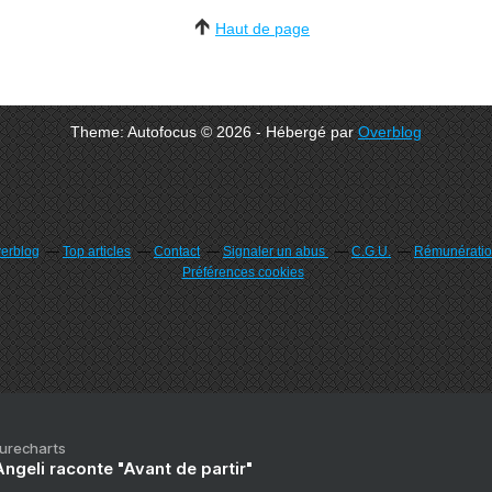
Haut de page
Theme: Autofocus © 2026 - Hébergé par
Overblog
verblog
Top articles
Contact
Signaler un abus
C.G.U.
Rémunération
Préférences cookies
Purecharts
ngeli raconte "Avant de partir"