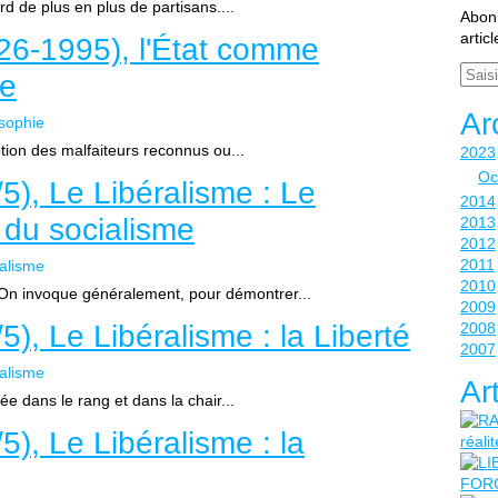
rd de plus en plus de partisans....
Abonn
artic
26-1995), l'État comme
Email
le
Ar
osophie
eption des malfaiteurs reconnus ou...
2023
Oc
5), Le Libéralisme : Le
2014
e du socialisme
2013
2012
2011
ralisme
2010
e On invoque généralement, pour démontrer...
2009
), Le Libéralisme : la Liberté
2008
2007
ralisme
Ar
sée dans le rang et dans la chair...
), Le Libéralisme : la