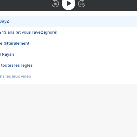
 DayZ
 a 13 ans (et vous l'avez ignoré)
e (littéralement)
im Rayan
 toutes les règles
s les jeux vidéo
us choquant de Rockstar ? - Le scandale BULLY
e plus moche de Steam
du RÊVE tourne au CAUCHEMAR
pendant 8 heures
it… à tort