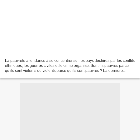
La pauvreté a tendance à se concentrer sur les pays déchirés par les conflits
ethniques, les guerres civiles et le crime organisé. Sont-ils pauvres parce
qu’ils sont violents ou violents parce qu’ils sont pauvres ? La dernière
publication de la Banque...