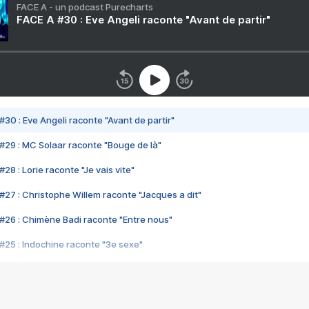
FACE A - un podcast Purecharts
FACE A #30 : Eve Angeli raconte "Avant de partir"
#30 : Eve Angeli raconte "Avant de partir"
#29 : MC Solaar raconte "Bouge de là"
28 : Lorie raconte "Je vais vite"
#27 : Christophe Willem raconte "Jacques a dit"
#26 : Chimène Badi raconte "Entre nous"
#25 : Indochine raconte "3e sexe"
#24 : Zaho raconte "C'est chelou"
#23 : Patrick Bruel raconte "Au café des délices"