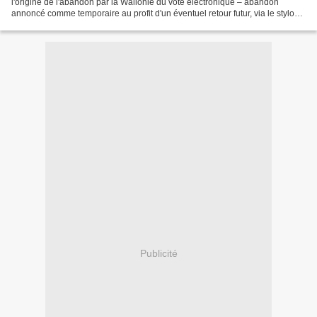
l'origine de l'abandon par la Wallonie du vote électronique – abandon
annoncé comme temporaire au profit d'un éventuel retour futur, via le stylo
optique. La Belgique fait beaucoup...
Publicité