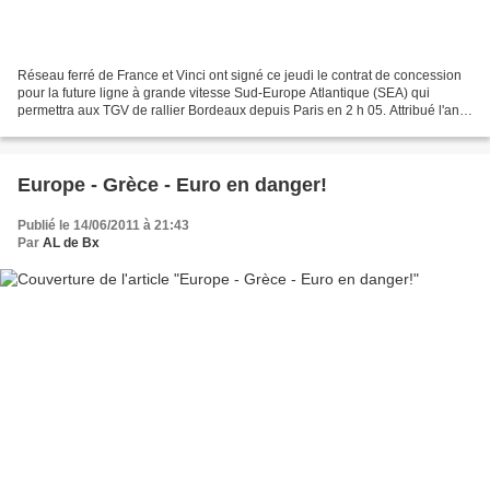
Réseau ferré de France et Vinci ont signé ce jeudi le contrat de concession
pour la future ligne à grande vitesse Sud-Europe Atlantique (SEA) qui
permettra aux TGV de rallier Bordeaux depuis Paris en 2 h 05. Attribué l'an
passé à la mi-juillet à un groupement...
Europe - Grèce - Euro en danger!
Publié le 14/06/2011 à 21:43
Par
AL de Bx