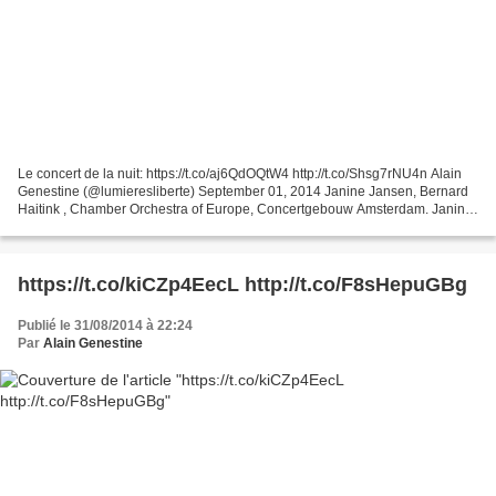
Le concert de la nuit: https://t.co/aj6QdOQtW4 http://t.co/Shsg7rNU4n Alain
Genestine (@lumieresliberte) September 01, 2014 Janine Jansen, Bernard
Haitink , Chamber Orchestra of Europe, Concertgebouw Amsterdam. Janine
Jansen, Bernard Haitink , Chamber...
https://t.co/kiCZp4EecL http://t.co/F8sHepuGBg
Publié le 31/08/2014 à 22:24
Par
Alain Genestine