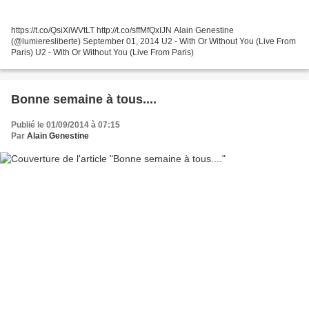
https://t.co/QsiXiWVtLT http://t.co/sffMfQxIJN Alain Genestine
(@lumieresliberte) September 01, 2014 U2 - With Or Without You (Live From
Paris) U2 - With Or Without You (Live From Paris)
Bonne semaine à tous....
Publié le 01/09/2014 à 07:15
Par
Alain Genestine