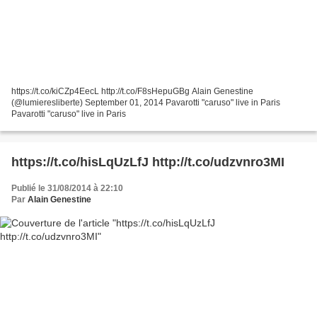
https://t.co/kiCZp4EecL http://t.co/F8sHepuGBg Alain Genestine
(@lumieresliberte) September 01, 2014 Pavarotti "caruso" live in Paris
Pavarotti "caruso" live in Paris
https://t.co/hisLqUzLfJ http://t.co/udzvnro3MI
Publié le 31/08/2014 à 22:10
Par
Alain Genestine