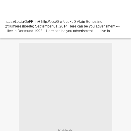
https://t.co/srOoFRrihH http://t.co/GrwfeLqxLD Alain Genestine
(@lumieresliberte) September 01, 2014 Here can be you adverisment ---
...live in Dortmund 1992... Here can be you adverisment --- ...live in
Dortmund 1992...
Publicité