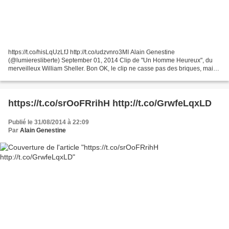
https://t.co/hisLqUzLfJ http://t.co/udzvnro3MI Alain Genestine
(@lumieresliberte) September 01, 2014 Clip de "Un Homme Heureux", du
merveilleux William Sheller. Bon OK, le clip ne casse pas des briques, mais
ça m'ennuyait que Youtube ne connaisse pas...
https://t.co/srOoFRrihH http://t.co/GrwfeLqxLD
Publié le 31/08/2014 à 22:09
Par
Alain Genestine