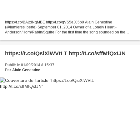
https://t.co/BAjtdNqMBE http://t.co/qVS5eJ05p0 Alain Genestine
(@lumieresliberte) September 01, 2014 Owner of a Lonely Heart -
Anderson/Horn/Rabin/Squire For the first time the song sounded on the
album "90125" (1983). Yes. The Union Tour Live,1991 Owner...
https://t.co/QsiXiWVtLT http://t.co/sffMfQxIJN
Publié le 01/09/2014 à 15:37
Par
Alain Genestine