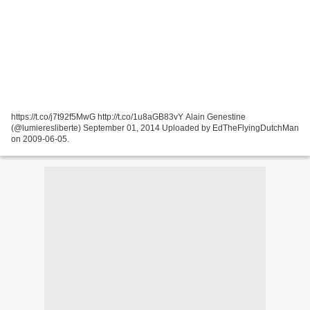
https://t.co/j7t92f5MwG http://t.co/1u8aGB83vY Alain Genestine
(@lumieresliberte) September 01, 2014 Uploaded by EdTheFlyingDutchMan
on 2009-06-05.