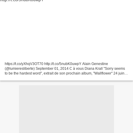
https://t.co/yXhqV3OT70 http://t.co/5nubK0uwpY Alain Genestine
(@lumieresliberte) September 01, 2014 C à vous Diana Krall "Sorry seems
to be the hardest word", extrait de son prochain album, "Wallflower" 24 juin
2014 France 5 #Cavous Toutes les informations...