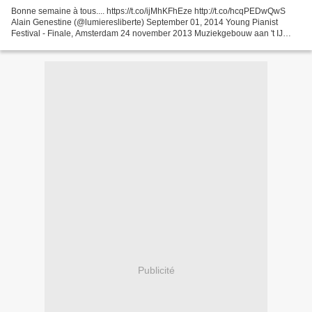
Bonne semaine à tous.... https://t.co/ijMhKFhEze http://t.co/hcqPEDwQwS
Alain Genestine (@lumieresliberte) September 01, 2014 Young Pianist
Festival - Finale, Amsterdam 24 november 2013 Muziekgebouw aan 't IJ
Frédéric Chopin - Pianoconcert nr. 2 in f...
Publicité