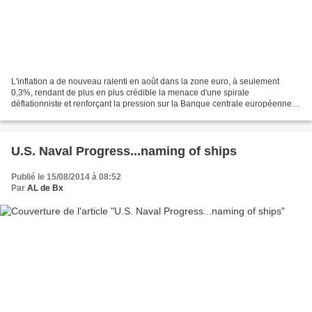
L'inflation a de nouveau ralenti en août dans la zone euro, à seulement
0,3%, rendant de plus en plus crédible la menace d'une spirale
déflationniste et renforçant la pression sur la Banque centrale européenne
pour qu'elle prenne des mesures de relance....
U.S. Naval Progress...naming of ships
Publié le 15/08/2014 à 08:52
Par
AL de Bx