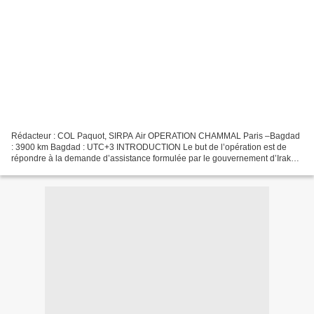
Rédacteur : COL Paquot, SIRPA Air OPERATION CHAMMAL Paris –Bagdad
: 3900 km Bagdad : UTC+3 INTRODUCTION Le but de l’opération est de
répondre à la demande d’assistance formulée par le gouvernement d’Irak
face à Daech. C’est le cadre politique de...