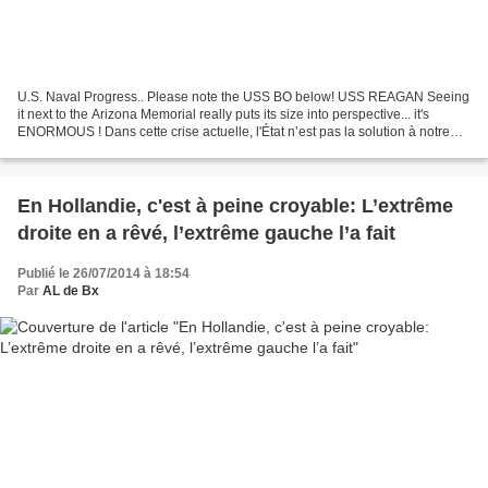
U.S. Naval Progress.. Please note the USS BO below! USS REAGAN Seeing
it next to the Arizona Memorial really puts its size into perspective... it's
ENORMOUS ! Dans cette crise actuelle, l'État n’est pas la solution à notre
problème ; l'État est le problème....
En Hollandie, c'est à peine croyable: L’extrême
droite en a rêvé, l’extrême gauche l’a fait
Publié le 26/07/2014 à 18:54
Par
AL de Bx