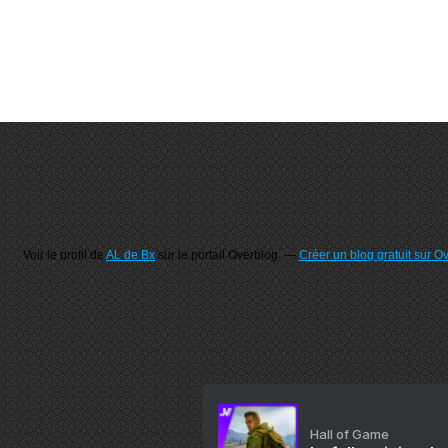
Voir le profil de
AL de Bx
sur le portail Overblog
Créer un blog gratuit sur O
Hall of Game