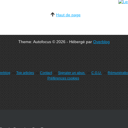
Haut de page
Theme: Autofocus © 2026 - Hébergé par
Overblog
verblog
Top articles
Contact
Signaler un abus
C.G.U.
Rémunération
Préférences cookies