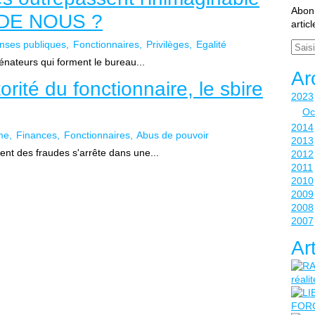
Abonn
 DE NOUS ?
artic
nses publiques
Fonctionnaires
Privilèges
Egalité
Email
 sénateurs qui forment le bureau...
Ar
rité du fonctionnaire, le sbire
2023
Oc
2014
me
Finances
Fonctionnaires
Abus de pouvoir
2013
ent des fraudes s'arrête dans une...
2012
2011
2010
2009
2008
2007
Ar