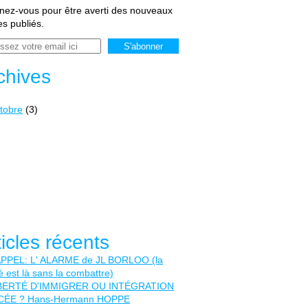
ez-vous pour être averti des nouveaux
les publiés.
chives
tobre
(3)
ticles récents