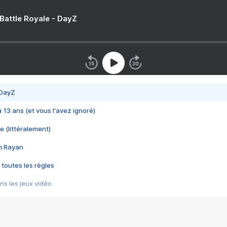
 Battle Royale - DayZ
 DayZ
 a 13 ans (et vous l'avez ignoré)
e (littéralement)
im Rayan
 toutes les règles
s les jeux vidéo
us choquant de Rockstar ? - Le scandale BULLY
e plus moche de Steam