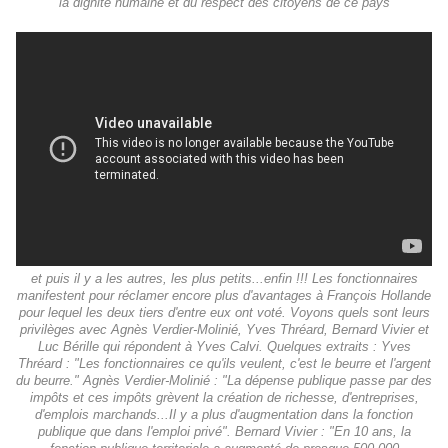
la dignité humaine et du respect des citoyens de ce pays
et puis il y a les autres, les plus petits...enfin !!! Les fonctionnaires
manifestent pour réclamer encore plus d'avantages à François Hollande
pour lequel les deux tiers d'entre eux ont voté. Voyons quels sont leurs
privilèges avec Agnès Verdier-Molinié, Yves Thréard, Bernard Vivier et
Luc Bérille qui répondent à Yves Calvi. Quelques extraits : Yves
Thréard : "Les fonctionnaires ce qu'ils veulent, c'est le beurre et l'argent
du beurre." Agnès Verdier-Molinié : "La dépense publique passe par des
impôts et ces impôts grèvent la création de richesse, d'entreprises,
d'emplois marchands...Il y a plus d'augmentation dans la fonction
publique que dans l'emploi privé". Bernard Vivier : "En 10 ans, la