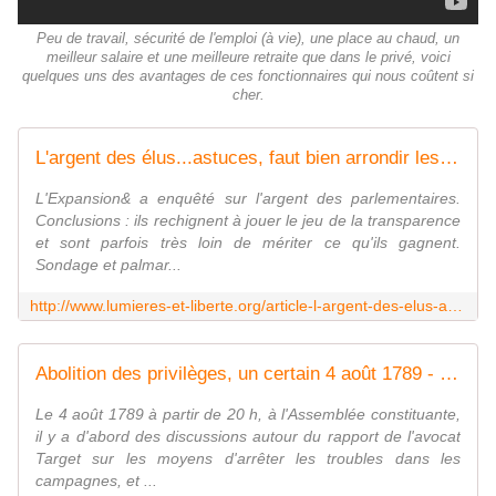
Peu de travail, sécurité de l'emploi (à vie), une place au chaud, un
meilleur salaire et une meilleure retraite que dans le privé, voici
quelques uns des avantages de ces fonctionnaires qui nous coûtent si
cher.
L'argent des élus...astuces, faut bien arrondir les fins de mois difficile!! - Lumières et Liberté
L'Expansion& a enquêté sur l'argent des parlementaires.
Conclusions : ils rechignent à jouer le jeu de la transparence
et sont parfois très loin de mériter ce qu'ils gagnent.
Sondage et palmar...
http://www.lumieres-et-liberte.org/article-l-argent-des-elus-astuces-faut-bien-arrondir-les-fins-de-mois-difficile-115537765.html
Abolition des privilèges, un certain 4 août 1789 - Lumières et Liberté
Le 4 août 1789 à partir de 20 h, à l'Assemblée constituante,
il y a d'abord des discussions autour du rapport de l'avocat
Target sur les moyens d'arrêter les troubles dans les
campagnes, et ...