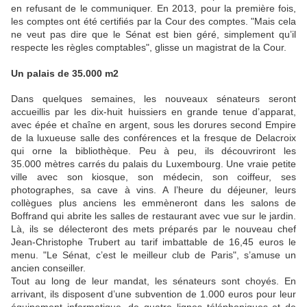
en refusant de le communiquer. En 2013, pour la première fois,
les comptes ont été certifiés par la Cour des comptes. "
Mais cela
ne veut pas dire que le Sénat est bien géré, simplement qu’il
respecte les règles comptables"
, glisse un magistrat de la Cour.
Un palais de 35.000 m2
Dans quelques semaines, les nouveaux sénateurs seront
accueillis par les dix-huit huissiers en grande tenue d’apparat,
avec épée et chaîne en argent, sous les dorures second Empire
de la luxueuse salle des conférences et la fresque de Delacroix
qui orne la bibliothèque. Peu à peu, ils découvriront les
35.000 mètres carrés du palais du Luxembourg. Une vraie petite
ville avec son kiosque, son médecin, son coiffeur, ses
photographes, sa cave à vins. A l’heure du déjeuner, leurs
collègues plus anciens les emmèneront dans les salons de
Boffrand qui abrite les salles de restaurant avec vue sur le jardin.
Là, ils se délecteront des mets préparés par le nouveau chef
Jean-Christophe Trubert au tarif imbattable de 16,45 euros le
menu. "
Le Sénat, c’est le meilleur club de Paris"
, s’amuse un
ancien conseiller.
Tout au long de leur mandat, les sénateurs sont choyés. En
arrivant, ils disposent d’une subvention de 1.000 euros pour leur