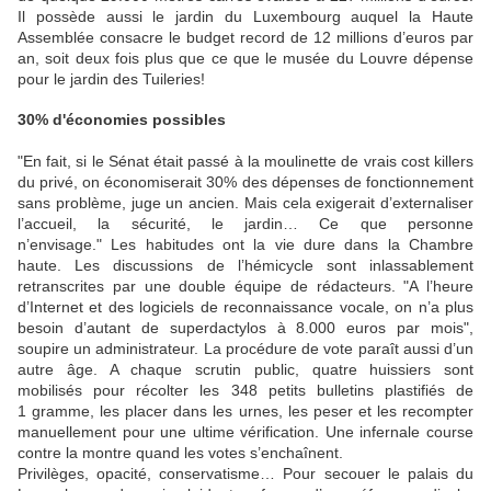
Il possède aussi le jardin du Luxembourg auquel la Haute
Assemblée consacre le budget record de 12 millions d’euros par
an, soit deux fois plus que ce que le musée du Louvre dépense
pour le jardin des Tuileries!
30% d'économies possibles
"En fait, si le Sénat était passé à la moulinette de vrais
cost killers
du privé, on économiserait 30% des dépenses de fonctionnement
sans problème,
juge un ancien.
Mais cela exigerait d’externaliser
l’accueil, la sécurité, le jardin… Ce que personne
n’envisage."
Les habitudes ont la vie dure dans la Chambre
haute. Les discussions de l’hémicycle sont inlassablement
retranscrites par une double équipe de rédacteurs. "
A l’heure
d’Internet et des logiciels de reconnaissance vocale, on n’a plus
besoin d’autant de superdactylos à 8.000 euros par mois"
,
soupire un administrateur. La procédure de vote paraît aussi d’un
autre âge. A chaque scrutin public, quatre huissiers sont
mobilisés pour récolter les 348 petits bulletins plastifiés de
1 gramme, les placer dans les urnes, les peser et les recompter
manuellement pour une ultime vérification. Une infernale course
contre la montre quand les votes s’enchaînent.
Privilèges, opacité, conservatisme… Pour secouer le palais du