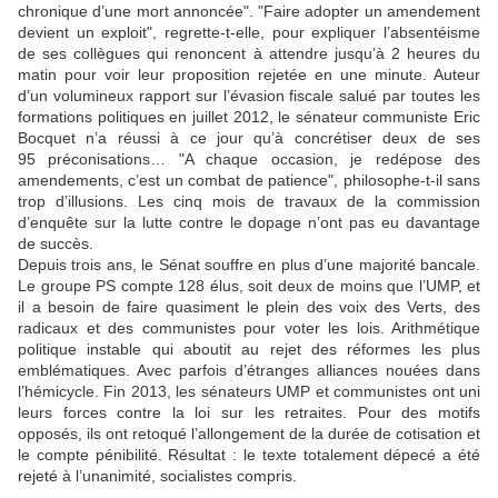
chronique d’une mort annoncée". "
Faire adopter un amendement
devient un exploit"
, regrette-t-elle, pour expliquer l’absentéisme
de ses collègues qui renoncent à attendre jusqu’à 2 heures du
matin pour voir leur proposition rejetée en une minute. Auteur
d’un volumineux rapport sur l’évasion fiscale salué par toutes les
formations politiques en juillet 2012, le sénateur communiste Eric
Bocquet n’a réussi à ce jour qu’à concrétiser deux de ses
95 préconisations… "
A chaque occasion, je redépose des
amendements, c’est un combat de patience"
, philosophe-t-il sans
trop d’illusions. Les cinq mois de travaux de la commission
d’enquête sur la lutte contre le dopage n’ont pas eu davantage
de succès.
Depuis trois ans, le Sénat souffre en plus d’une majorité bancale.
Le groupe PS compte 128 élus, soit deux de moins que l’UMP, et
il a besoin de faire quasiment le plein des voix des Verts, des
radicaux et des communistes pour voter les lois. Arithmétique
politique instable qui aboutit au rejet des réformes les plus
emblématiques. Avec parfois d’étranges alliances nouées dans
l’hémicycle. Fin 2013, les sénateurs UMP et communistes ont uni
leurs forces contre la loi sur les retraites. Pour des motifs
opposés, ils ont retoqué l’allongement de la durée de cotisation et
le compte pénibilité. Résultat : le texte totalement dépecé a été
rejeté à l’unanimité, socialistes compris.