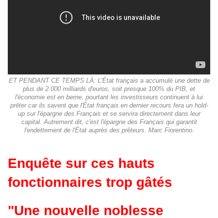
ET PENDANT CE TEMPS LÀ: L'État français a accumulé une dette de
plus de 2 000 milliards d'euros, soit presque 100% du PIB, et
l'économie est en berne, pourtant les investisseurs continuent à lui
prêter car ils savent que l'État français en dernier recours fera un hold-
up sur l'épargne des Français et se servira directement dans leur
capital. Autrement dit, c'est l'épargne des Français qui garantit
l'endettement de l'État auprès des prêteurs. Marc Fiorentino.
Enquête sur ces hauts
fonctionnaires trop gâtés
"Une nouvelle noblesse