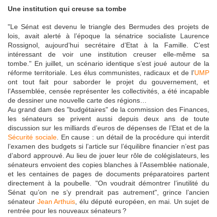
Une institution qui creuse sa tombe
"
Le Sénat est devenu le triangle des Bermudes des projets de
lois,
avait alerté à l’époque la sénatrice socialiste Laurence
Rossignol, aujourd’hui secrétaire d’Etat à la Famille.
C’est
intéressant de voir une institution creuser elle-même sa
tombe."
En juillet, un scénario identique s’est joué autour de la
réforme territoriale. Les élus communistes, radicaux et de l’
UMP
ont tout fait pour saborder le projet du gouvernement, et
l’Assemblée, censée représenter les collectivités, a été incapable
de dessiner une nouvelle carte des régions…
Au grand dam des "budgétaires" de la commission des Finances,
les sénateurs se privent aussi depuis deux ans de toute
discussion sur les milliards d’euros de dépenses de l’Etat et de la
Sécurité sociale
. En cause : un détail de la procédure qui interdit
l’examen des budgets si l’article sur l’équilibre financier n’est pas
d’abord approuvé. Au lieu de jouer leur rôle de colégislateurs, les
sénateurs envoient des copies blanches à l’Assemblée nationale,
et les centaines de pages de documents préparatoires partent
directement à la poubelle. "
On voudrait démontrer l’inutilité du
Sénat qu’on ne s’y prendrait pas autrement"
, grince l’ancien
sénateur
Jean Arthuis
, élu député européen, en mai. Un sujet de
rentrée pour les nouveaux sénateurs ?