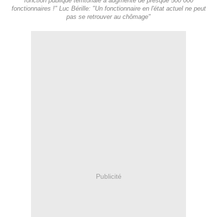
fonction publique territoriale a augmenté de presque 500 000
fonctionnaires !" Luc Bérille: "Un fonctionnaire en l'état actuel ne peut
pas se retrouver au chômage"
Publicité