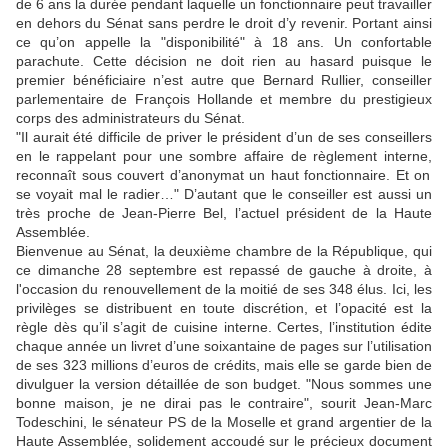
de 6 ans la durée pendant laquelle un fonctionnaire peut travailler
en dehors du Sénat sans perdre le droit d’y revenir. Portant ainsi
ce qu’on appelle la "disponibilité" à 18 ans. Un confortable
parachute. Cette décision ne doit rien au hasard puisque le
premier bénéficiaire n’est autre que Bernard Rullier, conseiller
parlementaire de François Hollande et membre du prestigieux
corps des administrateurs du Sénat.
"
Il aurait été difficile de priver le président d’un de ses conseillers
en le rappelant pour une sombre affaire de règlement interne,
reconnaît sous couvert d’anonymat un haut fonctionnaire.
Et on
se voyait mal le radier…"
D’autant que le conseiller est aussi un
très proche de Jean-Pierre Bel, l’actuel président de la Haute
Assemblée.
Bienvenue au Sénat, la deuxième chambre de la République, qui
ce dimanche 28 septembre est repassé de gauche à droite, à
l'occasion du renouvellement de la moitié de ses 348 élus. Ici, les
privilèges se distribuent en toute discrétion, et l’opacité est la
règle dès qu’il s’agit de cuisine interne. Certes, l’institution édite
chaque année un livret d’une soixantaine de pages sur l’utilisation
de ses 323 millions d’euros de crédits, mais elle se garde bien de
divulguer la version détaillée de son budget. "
Nous sommes une
bonne maison, je ne dirai pas le contraire"
, sourit Jean-Marc
Todeschini, le sénateur PS de la Moselle et grand argentier de la
Haute Assemblée, solidement accoudé sur le précieux document