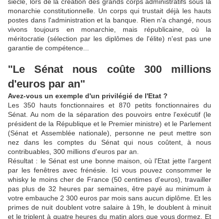
siècle, lors de la création des grands corps administratifs sous la
monarchie constitutionnelle. Un corps qui trustait déjà les hauts
postes dans l'administration et la banque. Rien n'a changé, nous
vivons toujours en monarchie, mais républicaine, où la
méritocratie (sélection par les diplômes de l'élite) n'est pas une
garantie de compétence...
"Le Sénat nous coûte 300 millions
d'euros par an"
Avez-vous un exemple d'un privilégié de l'Etat ?
Les 350 hauts fonctionnaires et 870 petits fonctionnaires du
Sénat. Au nom de la séparation des pouvoirs entre l'exécutif (le
président de la République et le Premier ministre) et le Parlement
(Sénat et Assemblée nationale), personne ne peut mettre son
nez dans les comptes du Sénat qui nous coûtent, à nous
contribuables, 300 millions d'euros par an.
Résultat : le Sénat est une bonne maison, où l'Etat jette l'argent
par les fenêtres avec frénésie. Ici vous pouvez consommer le
whisky le moins cher de France (50 centimes d'euros), travailler
pas plus de 32 heures par semaines, être payé au minimum à
votre embauche 2 300 euros par mois sans aucun diplôme. Et les
primes de nuit doublent votre salaire à 19h, le doublent à minuit
et le triplent à quatre heures du matin alors que vous dormez. Et