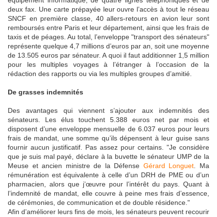
équipement informatique, de quatre lignes téléphoniques et de
deux fax. Une carte prépayée leur ouvre l’accès à tout le réseau
SNCF en première classe, 40 allers-retours en avion leur sont
remboursés entre Paris et leur département, ainsi que les frais de
taxis et de péages. Au total, l’enveloppe "transport des sénateurs"
représente quelque 4,7 millions d’euros par an, soit une moyenne
de 13.505 euros par sénateur. A quoi il faut additionner 1,5 million
pour les multiples voyages à l’étranger à l’occasion de la
rédaction des rapports ou via les multiples groupes d’amitié.
De grasses indemnités
Des avantages qui viennent s’ajouter aux indemnités des
sénateurs. Les élus touchent 5.388 euros net par mois et
disposent d’une enveloppe mensuelle de 6.037 euros pour leurs
frais de mandat, une somme qu’ils dépensent à leur guise sans
fournir aucun justificatif. Pas assez pour certains. "
Je considère
que je suis mal payé,
déclare à la buvette le sénateur UMP de la
Meuse et ancien ministre de la Défense
Gérard Longuet
.
Ma
rémunération est équivalente à celle d’un DRH de PME ou d’un
pharmacien, alors que j’œuvre pour l’intérêt du pays. Quant à
l’indemnité de mandat, elle couvre à peine mes frais d’essence,
de cérémonies, de communication et de double résidence."
Afin d’améliorer leurs fins de mois, les sénateurs peuvent recourir