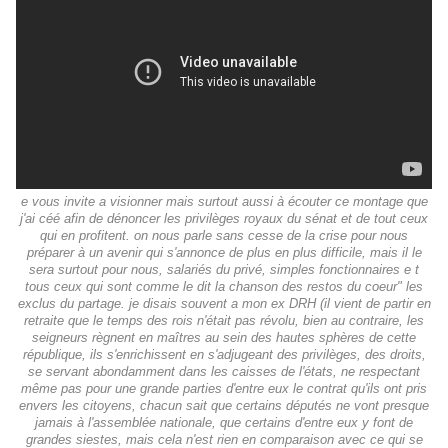
e vous invite a visionner mais surtout aussi à écouter ce montage que
j'ai céé afin de dénoncer les privilèges royaux du sénat et de tout ceux
qui en profitent. on nous parle sans cesse de la crise pour nous
préparer à un avenir qui s'annonce de plus en plus difficile, mais il le
sera surtout pour nous, salariés du privé, simples fonctionnaires e t
tous ceux qui sont comme le dit la chanson des restos du coeur" les
exclus du partage. je disais souvent a mon ex DRH (il vient de partir en
retraite que le temps des rois n'était pas révolu, bien au contraire, les
seigneurs règnent en maîtres au sein des hautes sphères de cette
république, ils s'enrichissent en s'adjugeant des privilèges, des droits,
se servant abondamment dans les caisses de l'états, ne respectant
même pas pour une grande parties d'entre eux le contrat qu'ils ont pris
envers les citoyens, chacun sait que certains députés ne vont presque
jamais à l'assemblée nationale, que certains d'entre eux y font de
grandes siestes, mais cela n'est rien en comparaison avec ce qui se