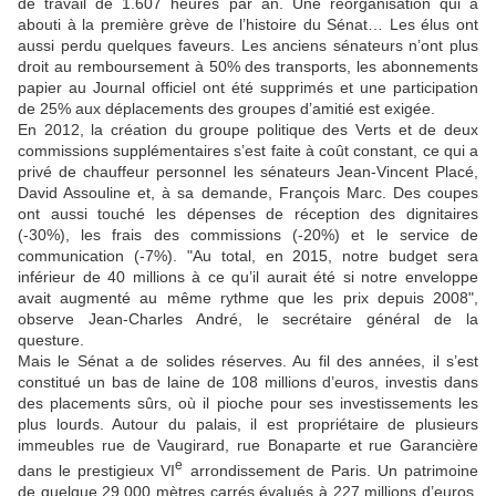
de travail de 1.607 heures par an. Une réorganisation qui a
abouti à la première grève de l’histoire du Sénat… Les élus ont
aussi perdu quelques faveurs. Les anciens sénateurs n’ont plus
droit au remboursement à 50% des transports, les abonnements
papier au
Journal officiel
ont été supprimés et une participation
de 25% aux déplacements des groupes d’amitié est exigée.
En 2012, la création du groupe politique des Verts et de deux
commissions supplémentaires s’est faite à coût constant, ce qui a
privé de chauffeur personnel les sénateurs Jean-Vincent Placé,
David Assouline et, à sa demande, François Marc. Des coupes
ont aussi touché les dépenses de réception des dignitaires
(-30%), les frais des commissions (-20%) et le service de
communication (-7%). "
Au total, en 2015, notre budget sera
inférieur de 40 millions à ce qu’il aurait été si notre enveloppe
avait augmenté au même rythme que les prix depuis 2008"
,
observe Jean-Charles André, le secrétaire général de la
questure.
Mais le Sénat a de solides réserves. Au fil des années, il s’est
constitué un bas de laine de 108 millions d’euros, investis dans
des placements sûrs, où il pioche pour ses investissements les
plus lourds. Autour du palais, il est propriétaire de plusieurs
immeubles rue de Vaugirard, rue Bonaparte et rue Garancière
e
dans le prestigieux VI
arrondissement de Paris. Un patrimoine
de quelque 29.000 mètres carrés évalués à 227 millions d’euros.