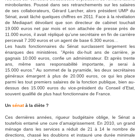
mirobolantes. Poussé dans ses retranchements sur les salaires
de ses collaborateurs, Gérard Larcher, alors président UMP du
Sénat, avait lâché quelques chiffres en 2011. Face à la révélation
de Mediapart dévoilant que son directeur de cabinet touchait
19.000 euros net par mois et son attachée de presse près de
11.000 euros, il avait répliqué qu’une secrétaire en fin de carrière
percevait 7.200 euros et un agent de base 6.300 euros…
Les hauts fonctionnaires du Sénat surclassent largement les
énarques des ministères. "
Après dix-huit ans de carrière, je
gagnais 10.000 euros,
confie un administrateur.
Et après trente
ans, même sans responsabilité importante, je serai à
15.000 euros."
Au sommet de la pyramide, les deux secrétaires
généraux émargent à plus de 20.000 euros, ce qui les place
parmi les tout premiers salaires de la fonction publique, bien au-
dessus des 15.000 euros du vice-président du Conseil d’Etat,
souvent qualifié de plus haut fonctionnaire de France.
Un
sénat
à la diète ?
Ces dernières années, rigueur budgétaire oblige, le Sénat a
toutefois entamé une cure d’amaigrissement. En 2010, un grand
ménage dans les services a réduit de 21 à 14 le nombre de
directions, chassé les doublons et instauré une durée minimale