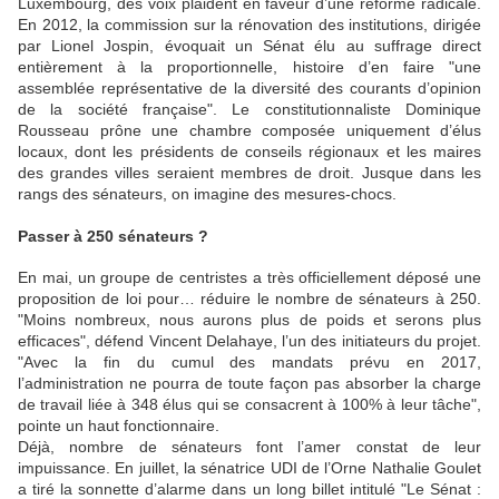
Luxembourg, des voix plaident en faveur d’une réforme radicale.
En 2012, la commission sur la rénovation des institutions, dirigée
par Lionel Jospin, évoquait un Sénat élu au suffrage direct
entièrement à la proportionnelle, histoire d’en faire "
une
assemblée représentative de la diversité des courants d’opinion
de la société française"
. Le constitutionnaliste Dominique
Rousseau prône une chambre composée uniquement d’élus
locaux, dont les présidents de conseils régionaux et les maires
des grandes villes seraient membres de droit. Jusque dans les
rangs des sénateurs, on imagine des mesures-chocs.
Passer à 250 sénateurs ?
En mai, un groupe de centristes a très officiellement déposé une
proposition de loi pour… réduire le nombre de sénateurs à 250.
"
Moins nombreux, nous aurons plus de poids et serons plus
efficaces"
, défend Vincent Delahaye, l’un des initiateurs du projet.
"
Avec la fin du cumul des mandats prévu en 2017,
l’administration ne pourra de toute façon pas absorber la charge
de travail liée à 348 élus qui se consacrent à 100% à leur tâche"
,
pointe un haut fonctionnaire.
Déjà, nombre de sénateurs font l’amer constat de leur
impuissance. En juillet, la sénatrice UDI de l’Orne Nathalie Goulet
a tiré la sonnette d’alarme dans un long billet intitulé "Le Sénat :