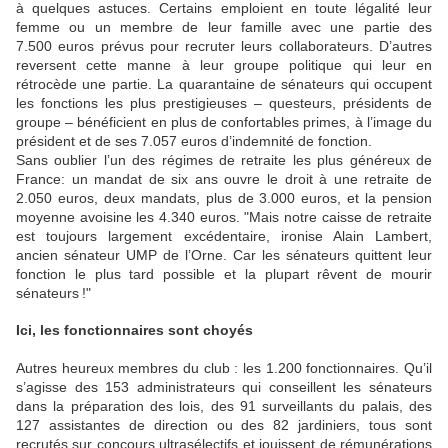
à quelques astuces. Certains emploient en toute légalité leur
femme ou un membre de leur famille avec une partie des
7.500 euros prévus pour recruter leurs collaborateurs. D’autres
reversent cette manne à leur groupe politique qui leur en
rétrocède une partie. La quarantaine de sénateurs qui occupent
les fonctions les plus prestigieuses – questeurs, présidents de
groupe – bénéficient en plus de confortables primes, à l’image du
président et de ses 7.057 euros d’indemnité de fonction.
Sans oublier l’un des régimes de retraite les plus généreux de
France: un mandat de six ans ouvre le droit à une retraite de
2.050 euros, deux mandats, plus de 3.000 euros, et la pension
moyenne avoisine les 4.340 euros. "
Mais notre caisse de retraite
est toujours largement excédentaire,
ironise Alain Lambert,
ancien sénateur UMP de l’Orne.
Car les sénateurs quittent leur
fonction le plus tard possible et la plupart rêvent de mourir
sénateurs !"
Ici, les fonctionnaires sont choyés
Autres heureux membres du club : les 1.200 fonctionnaires. Qu’il
s’agisse des 153 administrateurs qui conseillent les sénateurs
dans la préparation des lois, des 91 surveillants du palais, des
127 assistantes de direction ou des 82 jardiniers, tous sont
recrutés sur concours ultrasélectifs et jouissent de rémunérations