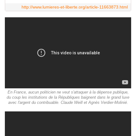
http://www.lumieres-et-liberte.org/article-11663873.html
En France, aucun politicien ne veut s'attaquer à la dépense publique,
du coup les institutions de la Républiques baignent dans le grand luxe
avec l'argent du contribuable. Claude Weill et Agnès Verdier-Molinié.