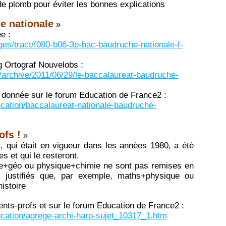
plomb pour éviter les bonnes explications
e nationale
»
e :
ages/tract/f080-b06-3p-bac-baudruche-nationale-f-
og Ortograf Nouvelobs :
m/archive/2011/06/29/le-baccalaureat-baudruche-
 donnée sur le forum Education de France2 :
ucation/baccalaureat-nationale-baudruche-
ofs !
»
, qui était en vigueur dans les années 1980, a été
 et qui le resteront.
oire+géo ou physique+chimie ne sont pas remises en
s justifiés que, par exemple, maths+physique ou
istoire
arents-profs et sur le forum Education de France2 :
ducation/agrege-archi-haro-sujet_10317_1.htm