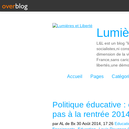
Lumièr
L&L est un blog "l
socialistes,ni con
dimension de la vi
France,sans cari
libertés,une démoc
Accueil
Pages
Catégor
Politique éducative :
pas à la rentrée 201
par AL de Bx
30 Août 2014, 17:26
Educati