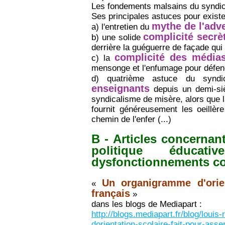
Les fondements malsains du syndical
Ses principales astuces pour existe
mythe de l'adv
a) l'entretien du
complicité secrè
b) une solide
derrière la guéguerre de façade qui 
complicité des médias
c) la
mensonge et l'enfumage pour défend
d) quatrième astuce du syndi
enseignants
depuis un demi-sièc
syndicalisme de misère, alors que
fournit généreusement les oeillèr
chemin de l'enfer (...)
B - Articles concernant
politique éduca
dysfonctionnements co
Un organigramme d'orien
«
français
»
dans les blogs de Mediapart :
http://blogs.mediapart.fr/blog/lou
dorientation-scolaire-fait-pour-asser