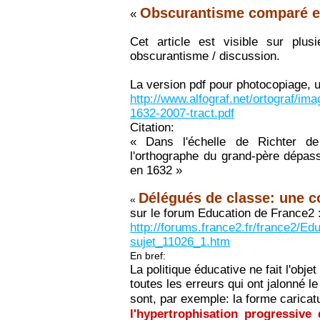
Obscurantisme comparé en
«
Cet article est visible sur plus
obscurantisme / discussion.
La version pdf pour photocopiage, u
http://www.alfograf.net/ortograf/i
1632-2007-tract.pdf
Citation:
« Dans l'échelle de Richter de
l'orthographe du grand-père dépas
en 1632 »
Délégués de classe: une c
«
sur le forum Education de France2 
http://forums.france2.fr/france2/Ed
sujet_11026_1.htm
En bref:
La politique éducative ne fait l'obje
toutes les erreurs qui ont jalonné l
sont, par exemple: la forme carica
l'hypertrophisation progressiv