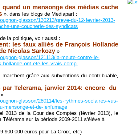
 : quand un mensonge des médias cache
s
», dans les blogs de Mediapart :
s-rougnon-glasson/130213/greve-du-12-fevrier-2013-
che-une-coucherie-des-syndicats
de la politique, voir aussi :
nt: les faux alliés de François Hollande
 de Nicolas Sarkozy
»
s-rougnon-glasson/121113/la-meute-contre-le-
is-hollande-ont-ete-les-vrais-compl
ui marchent grâce aux subventions du contribuable,
s par Telerama, janvier 2014: encore du
»
s-rougnon-glasson/280114/les-rythmes-scolaires-vus-
-du-mensonge-et-de-lenfumage
uel 2013 de la Cour des Comptes (février 2013), le
à Télérama sur la période 2009-2011 s'élève à
9 900 000 euros pour La Croix, etc)