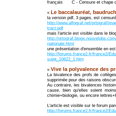
français C - Censure et chape de 
Le baccalauréat, baudruch
«
la version pdf, 3 pages, est censuré
http://www.alfograf.net/ortograf/im
tract.pdf
mais l'article est visible dans le bl
http://ortograf.blogs.nouvelobs.co
nationale.html
une présentation d'ensemble en est
http://forums.france2.fr/france2/Ed
sujet_10622_1.htm
Vive la polyvalence des pr
«
La bivalence des profs de collèges
supprimée pour des raisons obscures
Au contraire, les bivalences hist
cause, bien qu'elles soient moin
chimie+biologie, ou encore lettres+h
L'article est visible sur le forum p
http://forums.france2.fr/france2/E