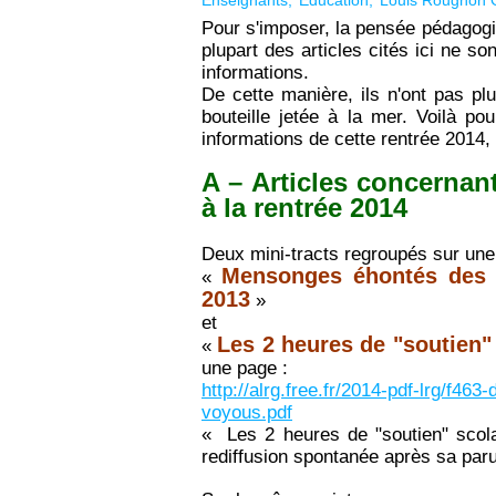
Enseignants
Education
Louis Rougnon 
Pour s'imposer, la pensée pédagogiqu
plupart des articles cités ici ne s
informations.
De cette manière, ils n'ont pas pl
bouteille jetée à la mer. Voilà pou
informations de cette rentrée 2014, e
A – Articles concernant
à la rentrée 2014
Deux mini-tracts regroupés sur une
Mensonges éhontés des m
«
2013
»
et
Les 2 heures de "soutien"
«
une page :
http://alrg.free.fr/2014-pdf-lrg/f4
voyous.pdf
« Les 2 heures de "soutien" scola
rediffusion spontanée après sa par