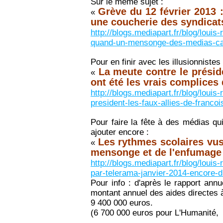
Sur le même sujet :
Grève du 12 février 2013
«
une coucherie des syndicat
http://blogs.mediapart.fr/blog/loui
quand-un-mensonge-des-medias-ca
Pour en finir avec les illusionnistes 
La meute contre le préside
«
ont été les vrais complices
http://blogs.mediapart.fr/blog/loui
president-les-faux-allies-de-franco
Pour faire la fête à des médias q
ajouter encore :
Les rythmes scolaires vu
«
mensonge et de l'enfumage
http://blogs.mediapart.fr/blog/loui
par-telerama-janvier-2014-encore
Pour info : d'après le rapport ann
montant annuel des aides directes 
9 400 000 euros.
(6 700 000 euros pour L'Humanité, 