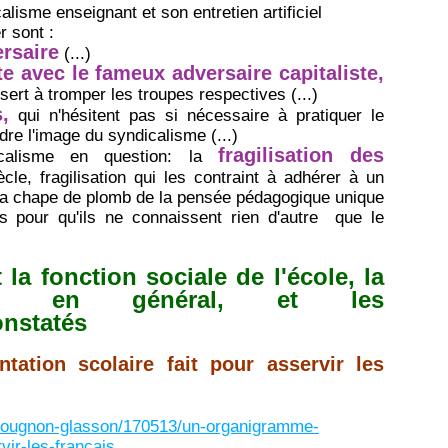
isme enseignant et son entretien artificiel
r sont :
ersaire
(...)
te avec le fameux adversaire capitaliste,
sert à tromper les troupes respectives (...)
,
qui n'hésitent pas si nécessaire à pratiquer le
re l'image du syndicalisme (...)
fragilisation des
calisme en question: la
le, fragilisation qui les contraint à adhérer à un
 la chape de plomb de la pensée pédagogique unique
es pour qu'ils ne connaissent rien d'autre que le
 la fonction sociale de l'école, la
tive en général, et les
nstatés
tation scolaire fait pour asservir les
is-rougnon-glasson/170513/un-organigramme-
vir-les-francais