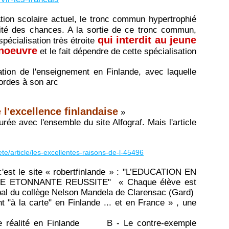
tion scolaire actuel, le tronc commun hypertrophié
ité des chances. A la sortie de ce tronc commun,
qui interdit au jeune
pécialisation très étroite
noeuvre
et le fait dépendre de cette spécialisation
ation de l'enseignement en Finlande, avec laquelle
ordes à son arc
 l'excellence finlandaise
»
rée avec l'ensemble du site Alfograf. Mais l'article
ete/article/les-excellentes-raisons-de-l-45496
c'est le site « robertfinlande » : "L’EDUCATION EN
E ETONNANTE REUSSITE" « Chaque élève est
ipal du collège Nelson Mandela de Clarensac (Gard)
ent "à la carte" en Finlande ... et en France » , une
une réalité en Finlande B - Le contre-exemple