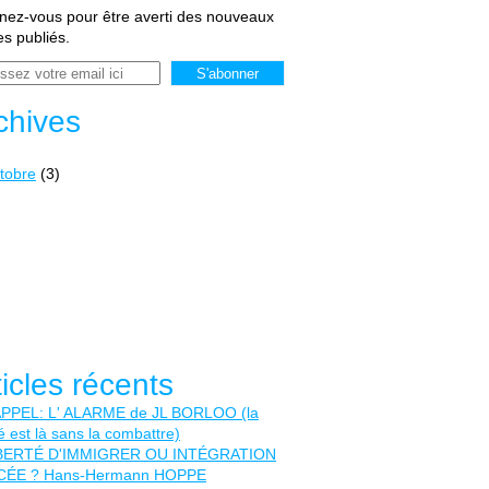
ez-vous pour être averti des nouveaux
les publiés.
chives
tobre
(3)
ticles récents