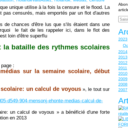
Glasson
HollandeVallsAssez
Hollande
Médias
Censure
Abonn
e unique utilise à la fois la censure et le flood. La
artic
ont pas censurés, mais emportés par un flot d'autres
Email
us de chances d'être lus que s'ils étaient dans une
rquoi le fait de les rappeler ici, dans le flot des
Ar
st loin d'être superflu
2023
 la bataille des rythmes scolaires
Oc
2014
2013
2012
 page :
2011
édias sur la semaine scolaire, début
2010
2009
2008
 scolaire: un calcul de voyous
», le tout sur
2007
Ar
63-d05-d549-904-mensonj-ehonte-medias-calcul-de-
ire: un calcul de voyous » a bénéficié d'une forte
ution en 2013