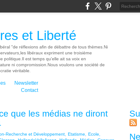
es et Liberté
ibéral "de réflexions afin de débattre de tous thèmes.Ni
servateurs,les libéraux expriment une troisième
e politique.Il est temps qu'elle ait sa voix en
cature ni compromission.Nous voulons une socièté de
ratie véritable.
ies
Newsletter
Contact
 ce que les médias ne diront
Su
4
on-Recherche et Développement
Etatisme
Ecole
Ne