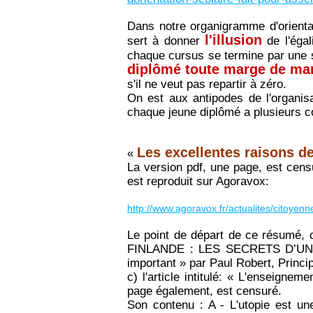
Dans notre organigramme d'orienta
l'illusion
sert à donner
de l'égal
chaque cursus se termine par une s
diplômé toute marge de ma
s'il ne veut pas repartir à zéro.
On est aux antipodes de l'organis
chaque jeune diplômé a plusieurs c
Les excellentes raisons de
«
La version pdf, une page, est censu
est reproduit sur Agoravox:
http://www.agoravox.fr/actualites/citoyenn
Le point de départ de ce résumé, 
FINLANDE : LES SECRETS D’UN
important » par Paul Robert, Princ
c) l'article intitulé: « L'enseignem
page également, est censuré.
Son contenu : A - L'utopie est 