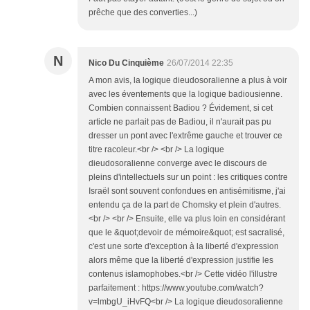
prêche que des converties...)
N
Nico Du Cinquième
26/07/2014 22:35
A mon avis, la logique dieudosoralienne a plus à voir
avec les éventements que la logique badiousienne.
Combien connaissent Badiou ? Évidement, si cet
article ne parlait pas de Badiou, il n'aurait pas pu
dresser un pont avec l'extrême gauche et trouver ce
titre racoleur.<br /> <br /> La logique
dieudosoralienne converge avec le discours de
pleins d'intellectuels sur un point : les critiques contre
Israël sont souvent confondues en antisémitisme, j'ai
entendu ça de la part de Chomsky et plein d'autres.
<br /> <br /> Ensuite, elle va plus loin en considérant
que le &quot;devoir de mémoire&quot; est sacralisé,
c'est une sorte d'exception à la liberté d'expression
alors même que la liberté d'expression justifie les
contenus islamophobes.<br /> Cette vidéo l'illustre
parfaitement : https://www.youtube.com/watch?
v=lmbgU_iHvFQ<br /> La logique dieudosoralienne