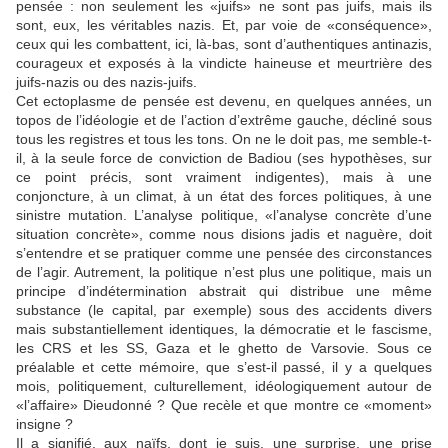
pensée : non seulement les «juifs» ne sont pas juifs, mais ils
sont, eux, les véritables nazis. Et, par voie de «conséquence»,
ceux qui les combattent, ici, là-bas, sont d’authentiques antinazis,
courageux et exposés à la vindicte haineuse et meurtrière des
juifs-nazis ou des nazis-juifs.
Cet ectoplasme de pensée est devenu, en quelques années, un
topos de l’idéologie et de l’action d’extrême gauche, décliné sous
tous les registres et tous les tons. On ne le doit pas, me semble-t-
il, à la seule force de conviction de Badiou (ses hypothèses, sur
ce point précis, sont vraiment indigentes), mais à une
conjoncture, à un climat, à un état des forces politiques, à une
sinistre mutation. L’analyse politique, «l’analyse concrète d’une
situation concrète», comme nous disions jadis et naguère, doit
s’entendre et se pratiquer comme une pensée des circonstances
de l’agir. Autrement, la politique n’est plus une politique, mais un
principe d’indétermination abstrait qui distribue une même
substance (le capital, par exemple) sous des accidents divers
mais substantiellement identiques, la démocratie et le fascisme,
les CRS et les SS, Gaza et le ghetto de Varsovie. Sous ce
préalable et cette mémoire, que s’est-il passé, il y a quelques
mois, politiquement, culturellement, idéologiquement autour de
«l’affaire» Dieudonné ? Que recèle et que montre ce «moment»
insigne ?
Il a signifié, aux naïfs, dont je suis, une surprise, une prise