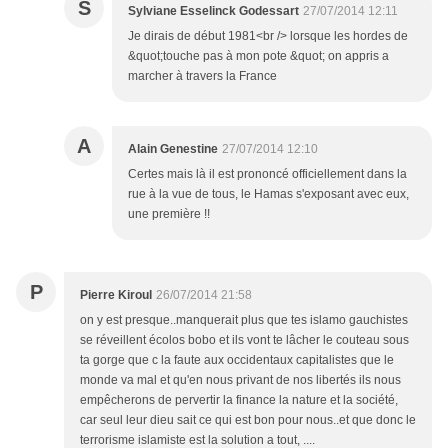
S
Sylviane Esselinck Godessart
27/07/2014 12:11
Je dirais de début 1981<br /> lorsque les hordes de
&quot;touche pas à mon pote &quot; on appris a
marcher à travers la France
A
Alain Genestine
27/07/2014 12:10
Certes mais là il est prononcé officiellement dans la
rue à la vue de tous, le Hamas s'exposant avec eux,
une première !!
P
Pierre Kiroul
26/07/2014 21:58
on y est presque..manquerait plus que tes islamo gauchistes
se réveillent écolos bobo et ils vont te lâcher le couteau sous
ta gorge que c la faute aux occidentaux capitalistes que le
monde va mal et qu'en nous privant de nos libertés ils nous
empêcherons de pervertir la finance la nature et la société,
car seul leur dieu sait ce qui est bon pour nous..et que donc le
terrorisme islamiste est la solution a tout, ....