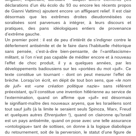
déclarations d’un élu écolo du 93 ou encore les récents propos
de Gianni Vattimo) ajoutent encore un affligeant relief. Il est clair
désormais que les extrêmes droites dieudonnéisées ou
soralisées sont parvenues à intégrer, à leurs discours et
pratiques, des pans idéologiques entiers de provenance
d’extrême gauche.
Un premier point : il est de peu d’intérêt de s’indigner contre le
déferlement antisémite et de le faire dans l’habituelle rhétorique
sans pensée, c’est-à-dire bien-pensante, de l’«antifascisme»
militant, si l’on n’est pas capable de méditer encore et à nouveau
l’effet de choc produit, il y a quelques années, par les
développements badiousiens sur les «portées du mot «juif». Ce
texte constitue un tournant - dont on peut mesurer l’effet de
brèche. Lorsqu’on écrit, en dépit de tout bon sens, que
«le nom
de juif»
est
«une création politique nazie»
sans référent
préexistant, qu’il constitue une invention hitlérienne au service de
l’extermination, quand on affirme que «juif» est désormais
le signifiant-maître des nouveaux aryens, que les Israéliens sont
tout sauf juifs (à la limite le seraient seuls Spinoza, Marx, Freud
et quelques autres
Ehrenjuden
!), quand on claironne qu’Israël
est un pays antisémite, quand on pose avec une telle assurance
«ontologique» tant de sottises, on donne à la logique diabolique
du retournement, soit de la perversion, le statut d’une figure de