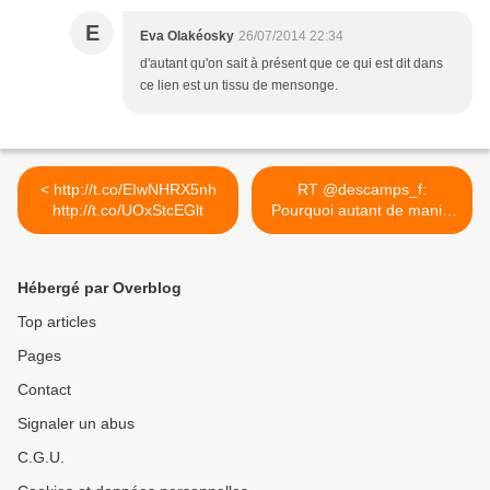
E
Eva Olakéosky
26/07/2014 22:34
d'autant qu'on sait à présent que ce qui est dit dans
ce lien est un tissu de mensonge.
< http://t.co/EIwNHRX5nh
RT @descamps_f:
http://t.co/UOxStcEGlt
Pourquoi autant de manifs
pour les... >
Hébergé par Overblog
Top articles
Pages
Contact
Signaler un abus
C.G.U.