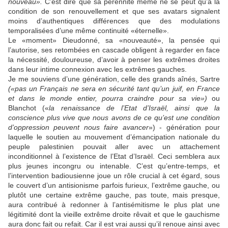
nouveau».
C’est dire que sa pérennité même ne se peut qu’à la
condition de son renouvellement et que ses avatars signalent
moins d’authentiques différences que des modulations
temporalisées d’une même continuité «éternelle».
Le «moment» Dieudonné, sa «nouveauté», la pensée qui
l’autorise, ses retombées en cascade obligent à regarder en face
la nécessité, douloureuse, d’avoir à penser les extrêmes droites
dans leur intime connexion avec les extrêmes gauches.
Je me souviens d’une génération, celle des grands aînés, Sartre
(«pas un Français ne sera en sécurité tant qu’un juif, en France
et dans le monde entier, pourra craindre pour sa vie»)
ou
Blanchot («
la renaissance de l’Etat d’Israël, ainsi que la
conscience plus vive que nous avons de ce qu’est une condition
d’oppression peuvent nous faire avancer
») - génération pour
laquelle le soutien au mouvement d’émancipation nationale du
peuple palestinien pouvait aller avec un attachement
inconditionnel à l’existence de l’Etat d’Israël. Ceci semblera aux
plus jeunes incongru ou intenable. C’est qu’entre-temps, et
l’intervention badiousienne joue un rôle crucial à cet égard, sous
le couvert d’un antisionisme parfois furieux, l’extrême gauche, ou
plutôt une certaine extrême gauche, pas toute, mais presque,
aura contribué à redonner à l’antisémitisme le plus plat une
légitimité dont la vieille extrême droite rêvait et que le gauchisme
aura donc fait ou refait. Car il est vrai aussi qu’il renoue ainsi avec