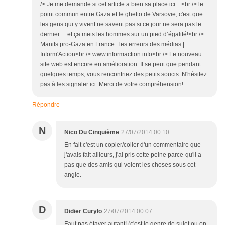
/> Je me demande si cet article a bien sa place ici ...<br /> le
point commun entre Gaza et le ghetto de Varsovie, c'est que
les gens qui y vivent ne savent pas si ce jour ne sera pas le
dernier ... et ça mets les hommes sur un pied d’égalité!<br />
Manifs pro-Gaza en France : les erreurs des médias |
Inform'Action<br /> www.informaction.info<br /> Le nouveau
site web est encore en amélioration. Il se peut que pendant
quelques temps, vous rencontriez des petits soucis. N'hésitez
pas à les signaler ici. Merci de votre compréhension!
Répondre
N
Nico Du Cinquième
27/07/2014 00:10
En fait c'est un copier/coller d'un commentaire que
j'avais fait ailleurs, j'ai pris cette peine parce-qu'il a
pas que des amis qui voient les choses sous cet
angle.
D
Didier Curyło
27/07/2014 00:07
Faut pas étayer autant! (c'est le genre de sujet ou on