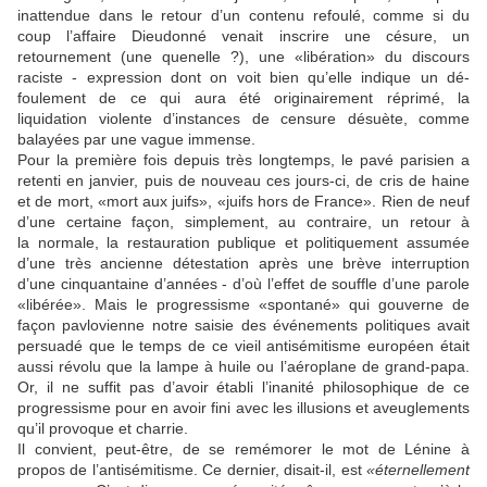
inattendue dans le retour d’un contenu refoulé, comme si du
coup l’affaire Dieudonné venait inscrire une césure, un
retournement (une quenelle ?), une «libération» du discours
raciste - expression dont on voit bien qu’elle indique un dé-
foulement de ce qui aura été originairement réprimé, la
liquidation violente d’instances de censure désuète, comme
balayées par une vague immense.
Pour la première fois depuis très longtemps, le pavé parisien a
retenti en janvier, puis de nouveau ces jours-ci, de cris de haine
et de mort, «mort aux juifs», «juifs hors de France». Rien de neuf
d’une certaine façon, simplement, au contraire, un retour à
la normale, la restauration publique et politiquement assumée
d’une très ancienne détestation après une brève interruption
d’une cinquantaine d’années - d’où l’effet de souffle d’une parole
«libérée». Mais le progressisme «spontané» qui gouverne de
façon pavlovienne notre saisie des événements politiques avait
persuadé que le temps de ce vieil antisémitisme européen était
aussi révolu que la lampe à huile ou l’aéroplane de grand-papa.
Or, il ne suffit pas d’avoir établi l’inanité philosophique de ce
progressisme pour en avoir fini avec les illusions et aveuglements
qu’il provoque et charrie.
Il convient, peut-être, de se remémorer le mot de Lénine à
propos de l’antisémitisme. Ce dernier, disait-il, est
«éternellement