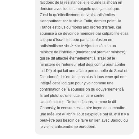
fait donc de la résistance, elle tourne la shoah en
dérision avec toute l’ambiguïté que ça implique.
C'est là qu'effectivement de vrais antisémites
s'engouffrent.<br /> <br /> Enfin, dernier point : la
France est plus ou moins aux ordres d’Israël, car
soumise à ce devoir de mémoire par culpabilité et sa
critique d’Israël inhibée par la confusion en
antisémitisme.<br /> <br /> Ajoutons à cela un
ministre de l'intérieur (maintenant premier ministre)
qui se dit attaché éternellement à Israël (et le
ministère de l'intérieur était déjà connu pour abriter
la LDJ) et qui fait une affaire personnelle de Soral et
Dieudonné. Il n'en faut pas plus à tous ceux qui ont
intégré cette logique pour y voir comme une
confirmation de la soumission du gouvernement à
Israël plutôt qu'une lutte sincère contre
l'antisémitisme. De toute façons, comme le dit
Chomsky, la censure est la pire façon de combattre
une idée.<br /> <br /> Tout s'explique par là, et il n y a
peut-être pas besoin de faire un lien avec Badiou ou
le vieille antisémitisme européen.