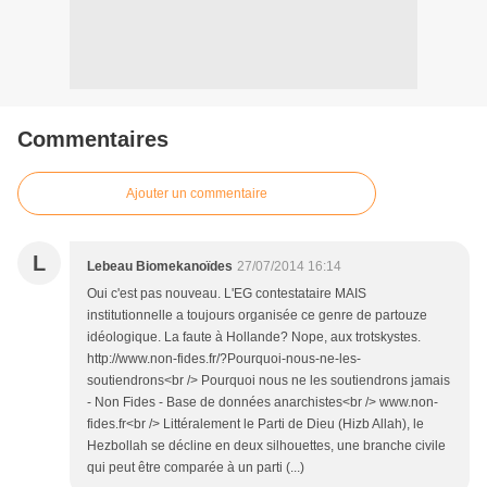
Commentaires
Ajouter un commentaire
L
Lebeau Biomekanoïdes
27/07/2014 16:14
Oui c'est pas nouveau. L'EG contestataire MAIS
institutionnelle a toujours organisée ce genre de partouze
idéologique. La faute à Hollande? Nope, aux trotskystes.
http://www.non-fides.fr/?Pourquoi-nous-ne-les-
soutiendrons<br /> Pourquoi nous ne les soutiendrons jamais
- Non Fides - Base de données anarchistes<br /> www.non-
fides.fr<br /> Littéralement le Parti de Dieu (Hizb Allah), le
Hezbollah se décline en deux silhouettes, une branche civile
qui peut être comparée à un parti (...)