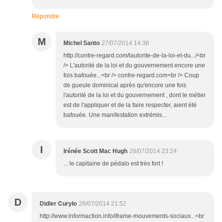
Répondre
M
Michel Santo
27/07/2014 14:36
http://contre-regard.com/lautorite-de-la-loi-et-du.../<br
/> L'autorité de la loi et du gouvernement encore une
fois bafouée...<br /> contre-regard.com<br /> Coup
de gueule dominical après qu'encore une fois
l'autorité de la loi et du gouvernement , dont le métier
est de l'appliquer et de la faire respecter, aient été
bafouée. Une manifestation extrémis...
I
Irénée Scott Mac Hugh
26/07/2014 23:24
... le capitaine de pédalo est très fort !
D
Didier Curyło
26/07/2014 21:52
http://www.informaction.info/iframe-mouvements-sociaux...<br