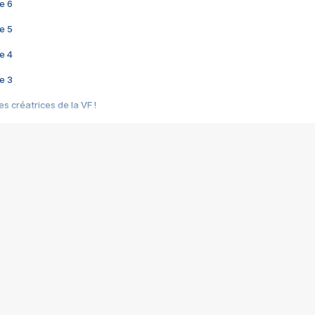
e 6
e 5
e 4
e 3
s créatrices de la VF !
e 2
e 1
e Mektoub My Love arrive enfin ! Rencontre avec Shaïn Boumedine et Sal
i : après Toni en famille
elle réalise le bouleversant Dites lui que je l'aime
ais ! Rencontre autour de Vie privée de Rebecca Zlotowski
 de Marguerite, Grave... Rencontre avec Ella Rumpf
 Les Rêveurs, un film intime sur la santé mentale