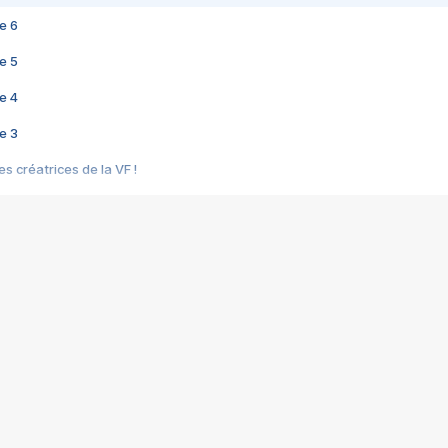
e 6
e 5
e 4
e 3
s créatrices de la VF !
e 2
e 1
e Mektoub My Love arrive enfin ! Rencontre avec Shaïn Boumedine et Sal
i : après Toni en famille
elle réalise le bouleversant Dites lui que je l'aime
ais ! Rencontre autour de Vie privée de Rebecca Zlotowski
 de Marguerite, Grave... Rencontre avec Ella Rumpf