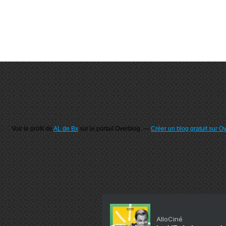
Voir le profil de
AL de Bx
sur le portail Overblog
Créer un blog gratuit sur O
AlloCiné