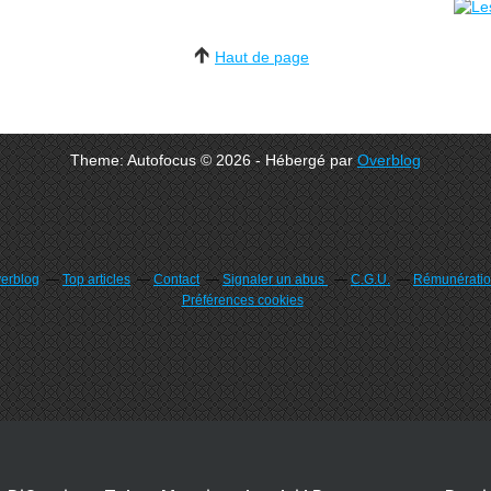
Haut de page
Theme: Autofocus © 2026 - Hébergé par
Overblog
verblog
Top articles
Contact
Signaler un abus
C.G.U.
Rémunération
Préférences cookies