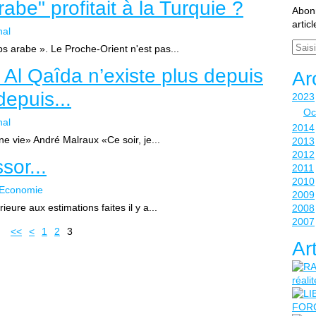
abe" profitait à la Turquie ?
Abonn
artic
nal
Email
s arabe ». Le Proche-Orient n'est pas...
 Al Qaîda n’existe plus depuis
Ar
epuis...
2023
Oc
nal
2014
ne vie» André Malraux «Ce soir, je...
2013
2012
sor...
2011
2010
t Economie
2009
ure aux estimations faites il y a...
2008
2007
<<
<
1
2
3
Ar