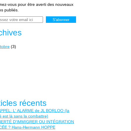
ez-vous pour être averti des nouveaux
les publiés.
chives
tobre
(3)
ticles récents