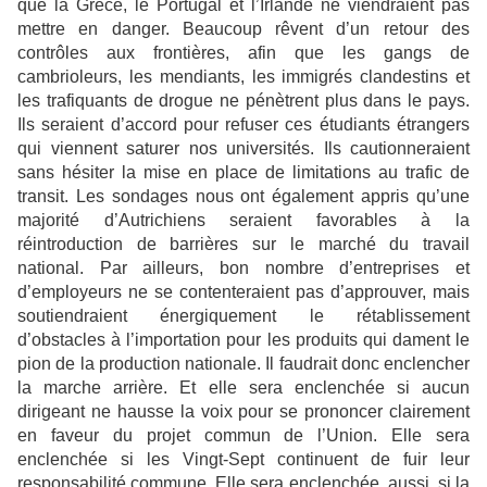
que la Grèce, le Portugal et l’Irlande ne viendraient pas
mettre en danger. Beaucoup rêvent d’un
retour des
contrôles aux frontières, afin que les gangs de
cambrioleurs, les mendiants, les immigrés
clandestins et
les trafiquants de drogue ne pénètrent plus dans le pays.
Ils seraient d’accord pour refuser ces
étudiants étrangers
qui viennent saturer nos universités. Ils cautionneraient
sans hésiter la mise en place de
limitations au trafic de
transit. Les sondages nous ont également appris qu’une
majorité d’Autrichiens
seraient favorables à la
réintroduction de barrières sur le marché du travail
national. Par ailleurs, bon nombre
d’entreprises et
d’employeurs ne se contenteraient pas d’approuver, mais
soutiendraient énergiquement le
rétablissement
d’obstacles à l’importation pour les produits qui dament le
pion de la production nationale. Il
faudrait donc enclencher
la marche arrière. Et elle sera enclenchée si aucun
dirigeant ne hausse la voix pour
se prononcer clairement
en faveur du projet commun de l’Union. Elle sera
enclenchée si les Vingt-Sept
continuent de fuir leur
responsabilité commune. Elle sera enclenchée, aussi, si la