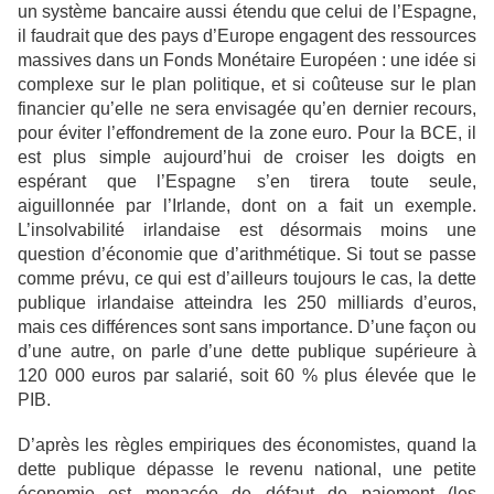
un système bancaire aussi
étendu que celui de l’Espagne,
il faudrait que des pays d’Europe engagent des ressources
massives dans un Fonds Monétaire Européen : une idée si
complexe sur le plan politique, et si
coûteuse sur le plan
financier qu’elle ne sera envisagée qu’en dernier recours,
pour éviter
l’effondrement de la zone euro. Pour la BCE, il
est plus simple aujourd’hui de croiser les
doigts en
espérant que l’Espagne s’en tirera toute seule,
aiguillonnée par l’Irlande, dont on a
fait un exemple.
L’insolvabilité irlandaise est désormais moins une
question d’économie que
d’arithmétique. Si tout se passe
comme prévu, ce qui est d’ailleurs toujours le cas, la dette
publique irlandaise atteindra les 250 milliards d’euros,
mais ces différences sont sans
importance. D’une façon ou
d’une autre, on parle d’une dette publique supérieure à
120 000
euros par salarié, soit 60 % plus élevée que le
PIB.
D’après les règles empiriques des
économistes, quand la
dette publique dépasse le revenu national, une petite
économie est
menacée de défaut de paiement (les