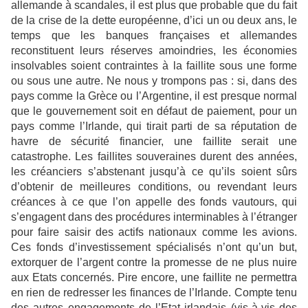
allemande à scandales, il
est plus que probable que du fait
de la crise de la dette européenne, d’ici un ou deux ans, le
temps que les banques françaises et allemandes
reconstituent leurs réserves amoindries, les
économies
insolvables soient contraintes à la faillite sous une forme
ou sous une autre. Ne
nous y trompons pas : si, dans des
pays comme la Grèce ou l’Argentine, il est presque normal
que le gouvernement soit en défaut de paiement, pour un
pays comme l’Irlande, qui tirait parti
de sa réputation de
havre de sécurité financier, une faillite serait une
catastrophe. Les faillites
souveraines durent des années,
les créanciers s’abstenant jusqu’à ce qu’ils soient sûrs
d’obtenir de meilleures conditions, ou revendant leurs
créances à ce que l’on appelle des
fonds vautours, qui
s’engagent dans des procédures interminables à l’étranger
pour faire saisir
des actifs nationaux comme les avions.
Ces fonds d’investissement spécialisés n’ont qu’un
but,
extorquer de l’argent contre la promesse de ne plus nuire
aux Etats concernés. Pire
encore, une faillite ne permettra
en rien de redresser les finances de l’Irlande. Compte tenu
des autres engagements de l’Etat irlandais (vis-à-vis des