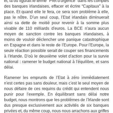
et, là où figurait le terme "Prêt d'urgence" dans les comptes
des
banques irlandaises, effacer et écrire “Capitaux” à la
place. Et quand elle le fera, ce sera son
problème à elle,
pas le nôtre. D'un seul coup, l'Etat irlandais diminuerait
ainsi sa dette de
moitié pour revenir à la somme plus
vivable de 110 milliards d'euros. La BCE n'aura aucun
moyen de sanction contre les banques irlandaises, à
moins de vouloir déclencher une panique
catastrophique
en Espagne et dans le reste de l'Europe. Pour l'Europe, la
seule réaction
possible serait de couper ses financements
à l'Irlande. D'où le deuxième volet d'action pour la
survie
national : ramener le budget national à l'équilibre, et sans
délai.
Ramener les emprunts
de l'Etat à zéro immédiatement
n'est certes pas sans douleur, mais c'est le seul moyen de
nous
défaire de ces requins du crédit qui entendent nous
punir pour l'exemple. En équilibrant sans
délai notre
budget, nous montrons que les problèmes de l'Irlande sont
dus presque
exclusivement aux activités de six banques
privées et, du même coup, nous nous arrachons
aux griffes