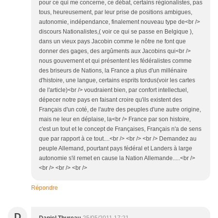
pour ce qui me concerne, ce débat, certains régionalistes, pas
tous, heureusement, par leur prise de positions ambigues,
autonomie, indépendance, finalement nouveau type de<br />
discours Nationalistes,( voir ce qui se passe en Belgique ),
dans un vieux pays Jacobin comme le nôtre ne font que
donner des gages, des argûments aux Jacobins qui<br />
nous gouvernent et qui présentent les fédéralistes comme
des briseurs de Nations, la France a plus d'un millénaire
d'histoire, une langue, certains esprits tordus(voir les cartes
de l'article)<br /> voudraient bien, par confort intellectuel,
dépecer notre pays en faisant croire qu'ils existent des
Français d'un coté, de l'autre des peuples d'une autre origine,
mais ne leur en déplaise, la<br /> France par son histoire,
c'est un tout et le concept de Françaises, Français n'a de sens
que par rapport à ce tout....<br /> <br /> <br /> Demandez au
peuple Allemand, pourtant pays fédéral et Landers à large
autonomie s'il remet en cause la Nation Allemande.....<br />
<br /> <br /> <br />
Répondre
D