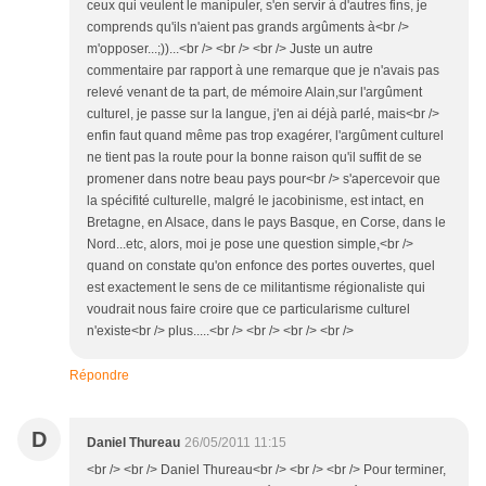
ceux qui veulent le manipuler, s'en servir à d'autres fins, je
comprends qu'ils n'aient pas grands argûments à<br />
m'opposer...;))...<br /> <br /> <br /> Juste un autre
commentaire par rapport à une remarque que je n'avais pas
relevé venant de ta part, de mémoire Alain,sur l'argûment
culturel, je passe sur la langue, j'en ai déjà parlé, mais<br />
enfin faut quand même pas trop exagérer, l'argûment culturel
ne tient pas la route pour la bonne raison qu'il suffit de se
promener dans notre beau pays pour<br /> s'apercevoir que
la spécifité culturelle, malgré le jacobinisme, est intact, en
Bretagne, en Alsace, dans le pays Basque, en Corse, dans le
Nord...etc, alors, moi je pose une question simple,<br />
quand on constate qu'on enfonce des portes ouvertes, quel
est exactement le sens de ce militantisme régionaliste qui
voudrait nous faire croire que ce particularisme culturel
n'existe<br /> plus.....<br /> <br /> <br /> <br />
Répondre
D
Daniel Thureau
26/05/2011 11:15
<br /> <br /> Daniel Thureau<br /> <br /> <br /> Pour terminer,