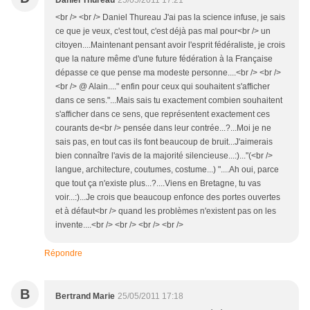
Daniel Thureau
25/05/2011 17:21
<br /> <br /> Daniel Thureau J'ai pas la science infuse, je sais
ce que je veux, c'est tout, c'est déjà pas mal pour<br /> un
citoyen....Maintenant pensant avoir l'esprit fédéraliste, je crois
que la nature même d'une future fédération à la Française
dépasse ce que pense ma modeste personne....<br /> <br />
<br /> @ Alain...." enfin pour ceux qui souhaitent s'afficher
dans ce sens."...Mais sais tu exactement combien souhaitent
s'afficher dans ce sens, que représentent exactement ces
courants de<br /> pensée dans leur contrée...?...Moi je ne
sais pas, en tout cas ils font beaucoup de bruit...J'aimerais
bien connaître l'avis de la majorité silencieuse...:)..."(<br />
langue, architecture, coutumes, costume...) "....Ah oui, parce
que tout ça n'existe plus...?....Viens en Bretagne, tu vas
voir...:)...Je crois que beaucoup enfonce des portes ouvertes
et à défaut<br /> quand les problèmes n'existent pas on les
invente....<br /> <br /> <br /> <br />
Répondre
B
Bertrand Marie
25/05/2011 17:18