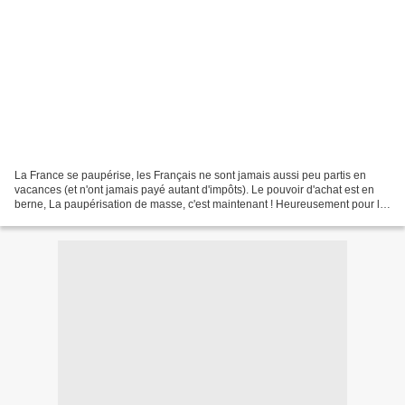
La France se paupérise, les Français ne sont jamais aussi peu partis en
vacances (et n'ont jamais payé autant d'impôts). Le pouvoir d'achat est en
berne, La paupérisation de masse, c'est maintenant ! Heureusement pour le
secteur du tourisme, les étrangers,...