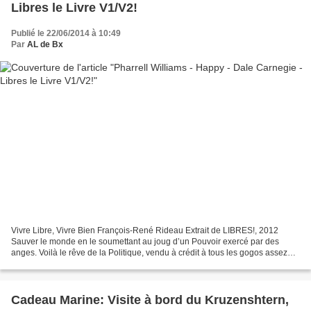
Libres le Livre V1/V2!
Publié le 22/06/2014 à 10:49
Par
AL de Bx
Vivre Libre, Vivre Bien François-René Rideau Extrait de LIBRES!, 2012
Sauver le monde en le soumettant au joug d’un Pouvoir exercé par des
anges. Voilà le rêve de la Politique, vendu à crédit à tous les gogos assez
crédules pour croire aux anges, hommes...
Cadeau Marine: Visite à bord du Kruzenshtern,