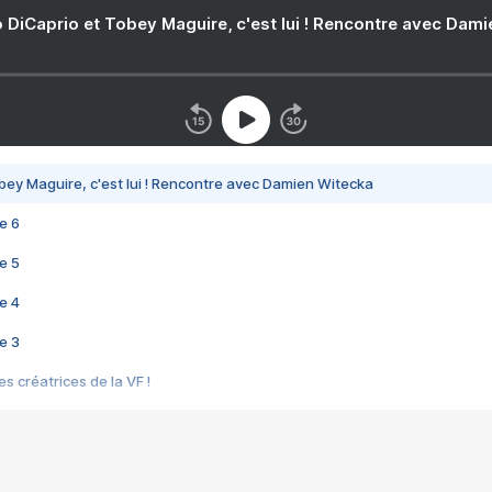
 DiCaprio et Tobey Maguire, c'est lui ! Rencontre avec Dam
bey Maguire, c'est lui ! Rencontre avec Damien Witecka
e 6
e 5
e 4
e 3
s créatrices de la VF !
e 2
e 1