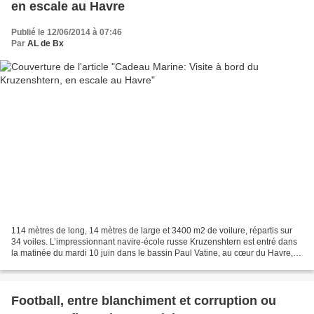
en escale au Havre
Publié le 12/06/2014 à 07:46
Par
AL de Bx
114 mètres de long, 14 mètres de large et 3400 m2 de voilure, répartis sur
34 voiles. L’impressionnant navire-école russe Kruzenshtern est entré dans
la matinée du mardi 10 juin dans le bassin Paul Vatine, au cœur du Havre,
pour une escale de trois jours....
Football, entre blanchiment et corruption ou