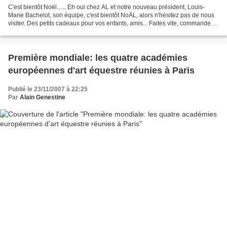
C'est bientôt Noël...... Eh oui chez AL et notre nouveau président, Louis-
Marie Bachelot, son équipe, c'est bientôt NoÄL, alors n'hésitez pas de nous
visiter. Des petits cadeaux pour vos enfants, amis... Faites vite, commandez
afin d'être livré dans les...
Première mondiale: les quatre académies
européennes d'art équestre réunies à Paris
Publié le 23/11/2007 à 22:25
Par
Alain Genestine