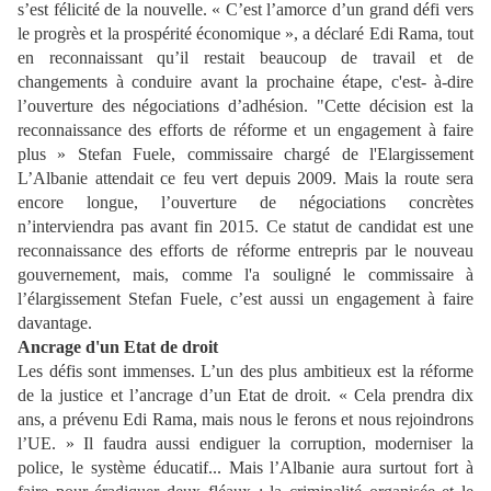
s’est félicité de la nouvelle. «
C’est l’amorce d’un grand
défi vers
le progrès et la prospérité économique
», a déclaré Edi Rama, tout
en reconnaissant
qu’il restait beaucoup de travail et
de
changements à conduire avant la prochaine étape, c'est- à-
dire
l’ouverture des négociations d’adhésion. "Cette décision est la
reconnaissance des
efforts de réforme et un engagement à faire
plus » Stefan Fuele, commissaire chargé de
l'Elargissement
L’Al
banie attendait ce feu vert depuis 2009. Mais la route sera
encore longue,
l’ouverture de négociations concrètes
n’interviendra pas avant fin 2015. Ce statut de candidat
est une
reconnaissance des efforts de réforme entrepris par le nouveau
gouvernement, mais,
comme l'a souligné le commissaire à
l’élargissement Stefan Fuele, c’est aussi un engagement
à faire
davantage.
Ancrage d'un Etat de droit
Les défis sont immenses. L’un des plus ambitieux est la réforme
de la justice et l’ancrage d’un
Etat de droit. «
Cela prendra dix
ans
, a prévenu Edi Rama,
mais nous le ferons et nous
rejoindrons
l’UE.
» Il faudra aussi endiguer la corruption, moderniser la
police, le système
éducatif... Mais l’Albanie aura surtout fort à