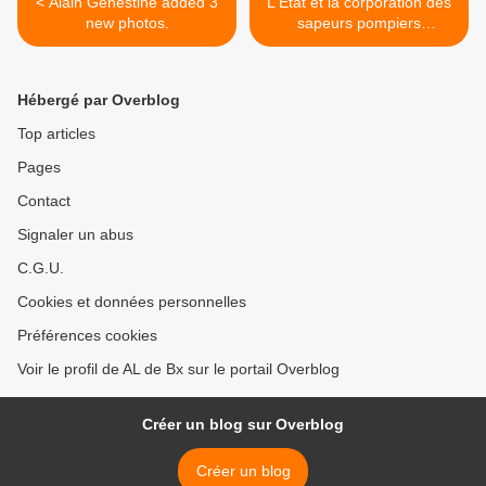
< Alain Genestine added 3
L'Etat et la corporation des
new photos.
sapeurs pompiers
embauchent...A vos CV/LM
! >
Hébergé par Overblog
Top articles
Pages
Contact
Signaler un abus
C.G.U.
Cookies et données personnelles
Préférences cookies
Voir le profil de AL de Bx sur le portail Overblog
Créer un blog sur Overblog
Créer un blog