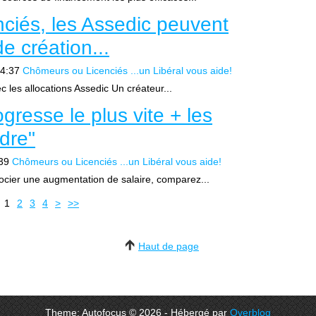
nciés, les Assedic peuvent
de création...
4:37
Chômeurs ou Licenciés ...un Libéral vous aide!
c les allocations Assedic Un créateur...
gresse le plus vite + les
adre"
39
Chômeurs ou Licenciés ...un Libéral vous aide!
cier une augmentation de salaire, comparez...
1
2
3
4
>
>>
Haut de page
Theme: Autofocus © 2026 - Hébergé par
Overblog