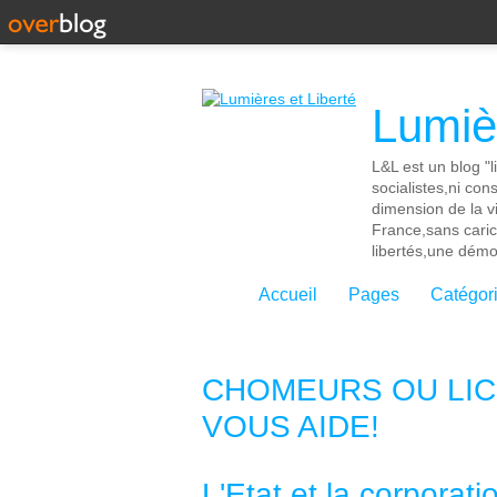
Lumièr
L&L est un blog "l
socialistes,ni con
dimension de la vi
France,sans cari
libertés,une démoc
Accueil
Pages
Catégor
CHOMEURS OU LICE
VOUS AIDE!
L'Etat et la corpora