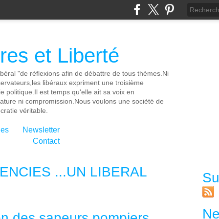
es et Liberté
ibéral "de réflexions afin de débattre de tous thèmes.Ni
servateurs,les libéraux expriment une troisième
e politique.Il est temps qu'elle ait sa voix en
cature ni compromission.Nous voulons une socièté de
ratie véritable.
ies
Newsletter
Contact
NCIES ...UN LIBERAL
Su
Ne
tion des sapeurs pompiers