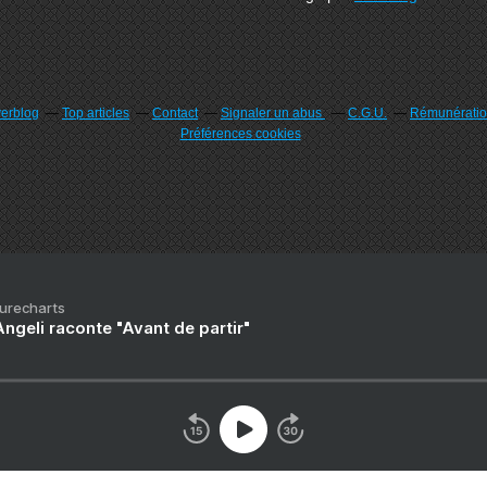
verblog
Top articles
Contact
Signaler un abus
C.G.U.
Rémunération
Préférences cookies
Purecharts
ngeli raconte "Avant de partir"