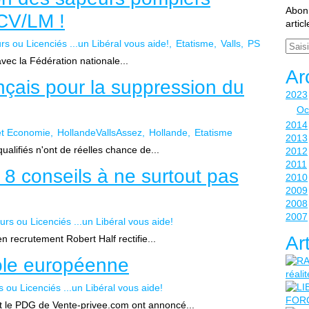
Abonn
CV/LM !
artic
 ou Licenciés ...un Libéral vous aide!
Etatisme
Valls
PS
Email
avec la Fédération nationale...
Ar
çais pour la suppression du
2023
Oc
2014
 et Economie
HollandeVallsAssez
Hollande
Etatisme
2013
alifiés n'ont de réelles chance de...
2012
2011
 8 conseils à ne surtout pas
2010
2009
2008
2007
s ou Licenciés ...un Libéral vous aide!
Ar
 recrutement Robert Half rectifie...
cole européenne
ou Licenciés ...un Libéral vous aide!
et le PDG de Vente-privee.com ont annoncé...