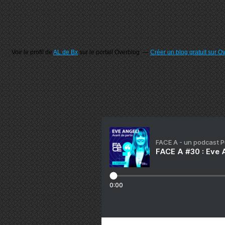
Voir le profil de
AL de Bx
sur le portail Overblog
Créer un blog gratuit sur O
FACE A - un podcast 
FACE A #30 : Eve A
0:00