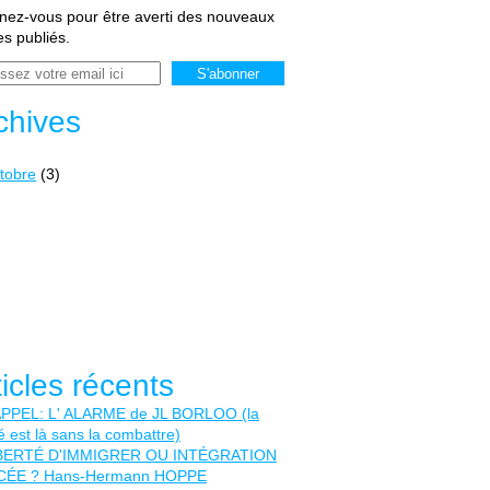
ez-vous pour être averti des nouveaux
les publiés.
chives
tobre
(3)
ticles récents