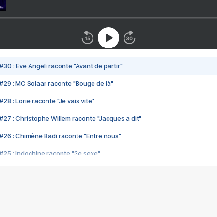
#30 : Eve Angeli raconte "Avant de partir"
#29 : MC Solaar raconte "Bouge de là"
28 : Lorie raconte "Je vais vite"
#27 : Christophe Willem raconte "Jacques a dit"
#26 : Chimène Badi raconte "Entre nous"
#25 : Indochine raconte "3e sexe"
#24 : Zaho raconte "C'est chelou"
#23 : Patrick Bruel raconte "Au café des délices"
#22 : Kyo raconte "Le chemin"