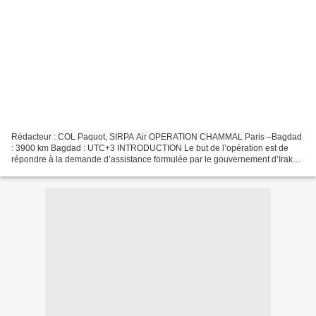
Rédacteur : COL Paquot, SIRPA Air OPERATION CHAMMAL Paris –Bagdad
: 3900 km Bagdad : UTC+3 INTRODUCTION Le but de l’opération est de
répondre à la demande d’assistance formulée par le gouvernement d’Irak
face à Daech. C’est le cadre politique de...