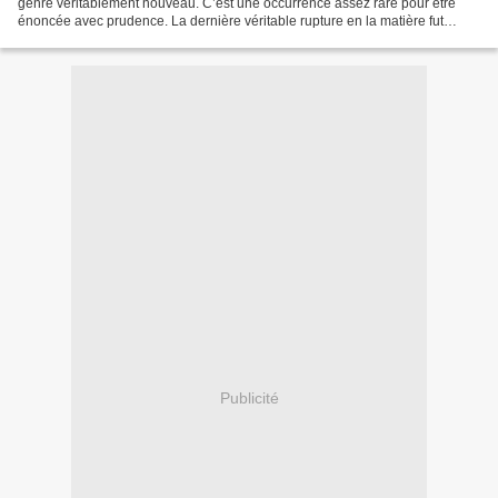
genre véritablement nouveau. C’est une occurrence assez rare pour être
énoncée avec prudence. La dernière véritable rupture en la matière fut
l’apparition des armes...
Publicité