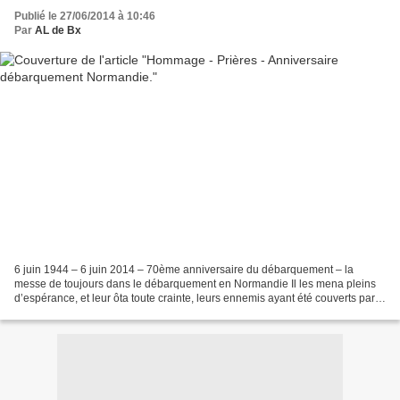
Publié le 27/06/2014 à 10:46
Par
AL de Bx
6 juin 1944 – 6 juin 2014 – 70ème anniversaire du débarquement – la
messe de toujours dans le débarquement en Normandie Il les mena pleins
d’espérance, et leur ôta toute crainte, leurs ennemis ayant été couverts par
la mer. Messe en mer à bord du USS...