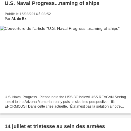
U.S. Naval Progress...naming of ships
Publié le 15/08/2014 à 08:52
Par
AL de Bx
U.S. Naval Progress.. Please note the USS BO below! USS REAGAN Seeing
it next to the Arizona Memorial really puts its size into perspective... it's
ENORMOUS ! Dans cette crise actuelle, l'État n’est pas la solution à notre
problème ; l'État est le problème....
14 juillet et tristesse au sein des armées