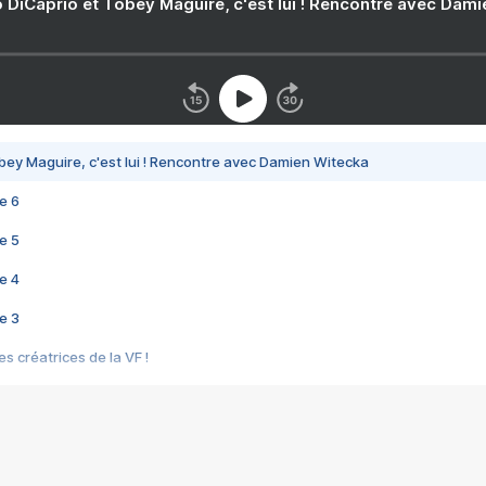
 DiCaprio et Tobey Maguire, c'est lui ! Rencontre avec Dam
bey Maguire, c'est lui ! Rencontre avec Damien Witecka
e 6
e 5
e 4
e 3
s créatrices de la VF !
e 2
e 1
e Mektoub My Love arrive enfin ! Rencontre avec Shaïn Boumedine et Sal