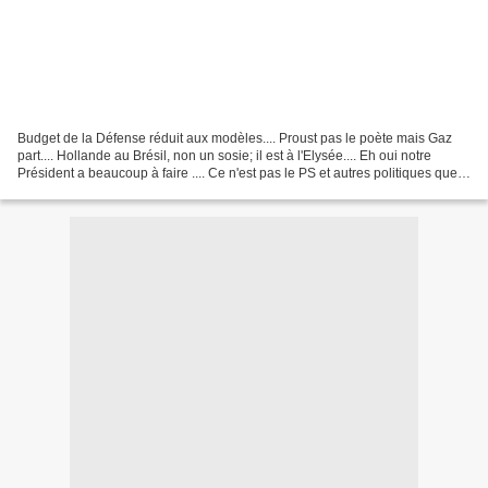
Budget de la Défense réduit aux modèles.... Proust pas le poète mais Gaz
part.... Hollande au Brésil, non un sosie; il est à l'Elysée.... Eh oui notre
Président a beaucoup à faire .... Ce n'est pas le PS et autres politiques que
vous devez sauver, mais...