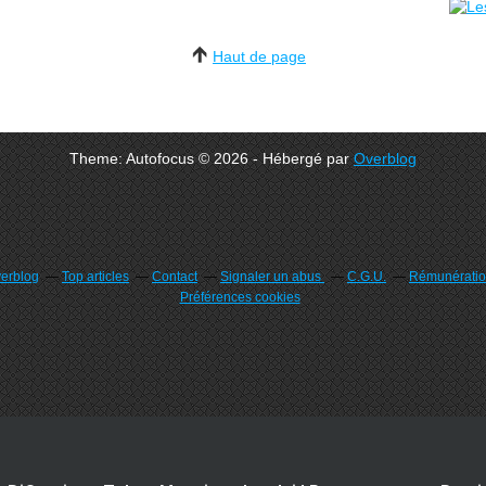
Haut de page
Theme: Autofocus © 2026 - Hébergé par
Overblog
verblog
Top articles
Contact
Signaler un abus
C.G.U.
Rémunération
Préférences cookies