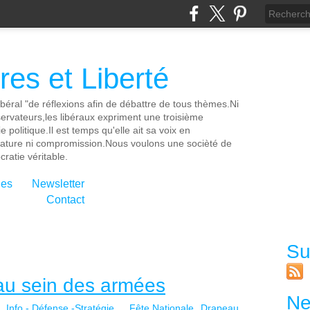
es et Liberté
ibéral "de réflexions afin de débattre de tous thèmes.Ni
servateurs,les libéraux expriment une troisième
e politique.Il est temps qu'elle ait sa voix en
cature ni compromission.Nous voulons une socièté de
ratie véritable.
ies
Newsletter
Contact
Su
e au sein des armées
Ne
Info - Défense -Stratégie...
Fête Nationale
Drapeau