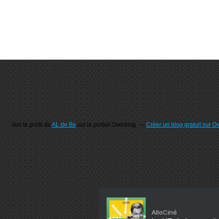
Voir le profil de
AL de Bx
sur le portail Overblog
Créer un blog gratuit sur O
AlloCiné