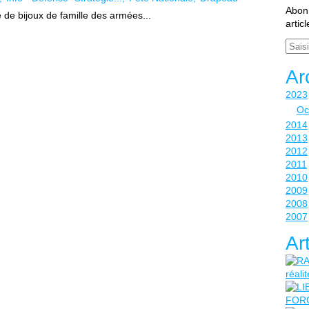
Abonn
 de bijoux de famille des armées...
artic
Email
Ar
2023
Oc
2014
2013
2012
2011
2010
2009
2008
2007
Ar