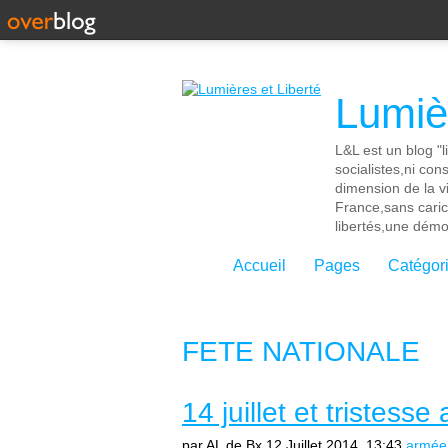
Lumièr
L&L est un blog "l
socialistes,ni con
dimension de la vi
France,sans cari
libertés,une démoc
Accueil
Pages
Catégor
FETE NATIONALE
14 juillet et tristess
par AL de Bx
12 Juillet 2014, 13:43
armée