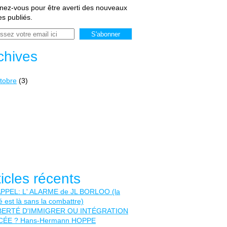
ez-vous pour être averti des nouveaux
les publiés.
chives
tobre
(3)
ticles récents