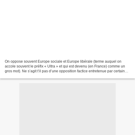
On oppose souvent Europe sociale et Europe libérale (terme auquel on
accole souvent le préfix « Ultra » et qui est devenu (en France) comme un
gros mot). Ne s’agit t’il pas d’une opposition factice entretenue par certaines
de nos élites nationales par...