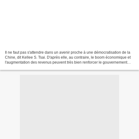
Il ne faut pas s'attendre dans un avenir proche à une démocratisation de la
Chine, dit Kellee S. Tsai. D'après elle, au contraire, le boom économique et
l'augmentation des revenus peuvent très bien renforcer le gouvernement
communiste qui est doué d'une...