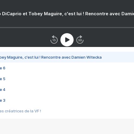
 DiCaprio et Tobey Maguire, c'est lui ! Rencontre avec Dam
bey Maguire, c'est lui ! Rencontre avec Damien Witecka
e 6
e 5
e 4
e 3
s créatrices de la VF !
e 2
e 1