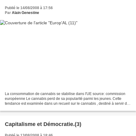
Publié le 14/08/2008 à 17:56
Par
Alain Genestine
La consommation de cannabis se stabilise dans l'UE source: commission
européenne Le cannabis perd de sa popularité parmi les jeunes. Cette
tendance est examinée dans un recueil sur le cannabis , destiné à servir de
document de référence sur cette drogue...
Capitalisme et Démocratie.(3)
Publié le 13/08/2008 à 18:46