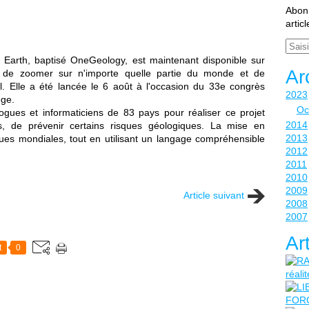
Abonn
artic
Email
 Earth, baptisé OneGeology, est maintenant disponible sur
Ar
et de zoomer sur n'importe quelle partie du monde et de
l. Elle a été lancée le 6 août à l'occasion du 33e congrès
2023
ège.
Oc
logues et informaticiens de 83 pays pour réaliser ce projet
2014
s, de prévenir certains risques géologiques. La mise en
2013
es mondiales, tout en utilisant un langage compréhensible
2012
2011
2010
2009
Article suivant
2008
2007
Ar
t
0