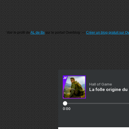
Voir le profil de
AL de Bx
sur le portail Overblog
Créer un blog gratuit sur O
Hall of Game
La folle origine du
0:00