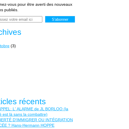
ez-vous pour être averti des nouveaux
les publiés.
chives
tobre
(3)
ticles récents