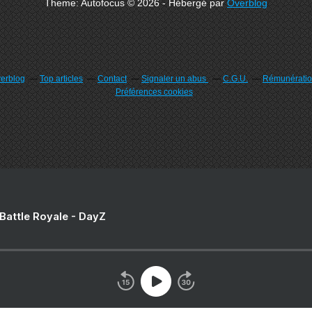
Theme: Autofocus © 2026 - Hébergé par
Overblog
verblog
Top articles
Contact
Signaler un abus
C.G.U.
Rémunération
Préférences cookies
 Battle Royale - DayZ