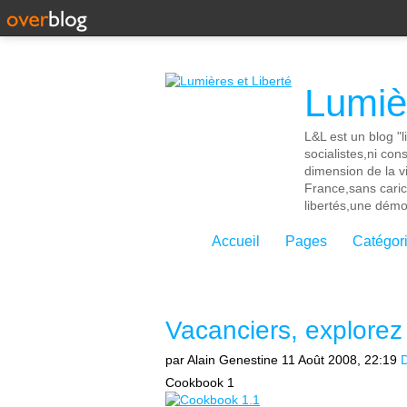
Lumièr
L&L est un blog "l
socialistes,ni con
dimension de la vi
France,sans cari
libertés,une démoc
Accueil
Pages
Catégor
Vacanciers, explorez 
par Alain Genestine
11 Août 2008, 22:19
D
Cookbook 1