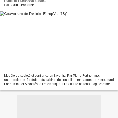
Publié le 17/08/2008 à 19:01
Par
Alain Genestine
Modèle de société et confiance en l'avenir... Par Pierre Forthomme,
anthropologue, fondateur du cabinet de conseil en management interculturel
Forthomme et Associés. A lire en cliquant La culture nationale agit comme
un prisme à partir duquel nous interprétons,...