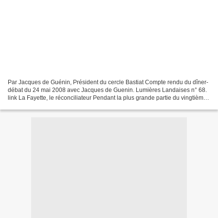
Par Jacques de Guénin, Président du cercle Bastiat Compte rendu du dîner-
débat du 24 mai 2008 avec Jacques de Guenin. Lumières Landaises n° 68.
link La Fayette, le réconciliateur Pendant la plus grande partie du vingtième
siècle, disons depuis la guerre...