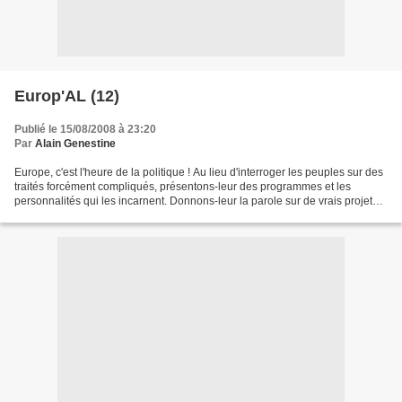
Europ'AL (12)
Publié le 15/08/2008 à 23:20
Par
Alain Genestine
Europe, c'est l'heure de la politique ! Au lieu d'interroger les peuples sur des
traités forcément compliqués, présentons-leur des programmes et les
personnalités qui les incarnent. Donnons-leur la parole sur de vrais projets,
plaide Jean-Dominique Giuliani,...