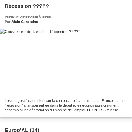
Récession ?????
Publié le 20/08/2008 à 00:00
Par
Alain Genestine
Les nuages s'accumulent sur la conjoncture économique en France. Le mot
"récession" a fait son entrée dans le débat et les économistes craignent
désormais une dégradation du marché de l'emploi. LEXPRESS.fr fait le
point. LIRE CP D'ALTERNATIVE LIBERALE...
Europ'AL (14)