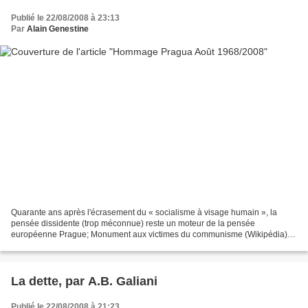
Publié le 22/08/2008 à 23:13
Par
Alain Genestine
Quarante ans après l'écrasement du « socialisme à visage humain », la
pensée dissidente (trop méconnue) reste un moteur de la pensée
européenne Prague; Monument aux victimes du communisme (Wikipédia)
Par Daniel RIOT, source Europeus Vidéo de D RIOT"l'Europe...
La dette, par A.B. Galiani
Publié le 22/08/2008 à 21:23