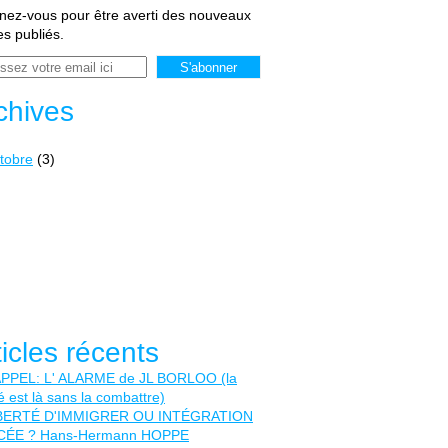
ez-vous pour être averti des nouveaux
les publiés.
chives
tobre
(3)
ticles récents