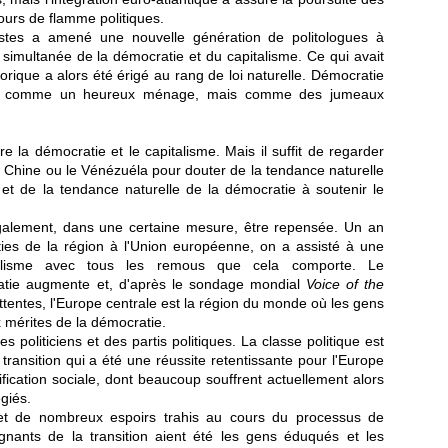
urs de flamme politiques.
stes a amené une nouvelle génération de politologues à
 simultanée de la démocratie et du capitalisme. Ce qui avait
ique a alors été érigé au rang de loi naturelle. Démocratie
érés comme un heureux ménage, mais comme des jumeaux
e la démocratie et le capitalisme. Mais il suffit de regarder
la Chine ou le Vénézuéla pour douter de la tendance naturelle
et de la tendance naturelle de la démocratie à soutenir le
également, dans une certaine mesure, être repensée. Un an
ies de la région à l'Union européenne, on a assisté à une
lisme avec tous les remous que cela comporte. Le
atie augmente et, d'après le sondage mondial
Voice of the
attentes, l'Europe centrale est la région du monde où les gens
 mérites de la démocratie.
s politiciens et des partis politiques. La classe politique est
ansition qui a été une réussite retentissante pour l'Europe
ification sociale, dont beaucoup souffrent actuellement alors
giés.
et de nombreux espoirs trahis au cours du processus de
agnants de la transition aient été les gens éduqués et les