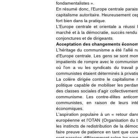
fondamentalistes ».
En résumé donc, l'Europe centrale parais
capitalisme autoritaire. Heureusement ce
fort bien dans la pratique.
L'Europe centrale et orientale a réussi
marché et à la démocratie, succès rendu
conjonctures et de dirigeants.
Acceptation des changements écono
L'héritage du communisme a été l'allié n
d'Europe centrale. Les gens se sont mont
impatients de rompre avec le communism
où l'on a vu les syndicats du travail p
communistes étaient déterminés à privatis
La colère dirigée contre le capitalism
politique capable de mobiliser les perda
des classes sociales d'agir collectivement
communisme. Les contre-élites anticomm
communistes, en raison de leurs inté
économiques.
L'aspiration populaire à un « retour dans
européenne et l'OTAN (Organisation du tra
les instincts de redistribution de la démo
faire preuve de patience en tant que con
sont passées différemment selon les pays,