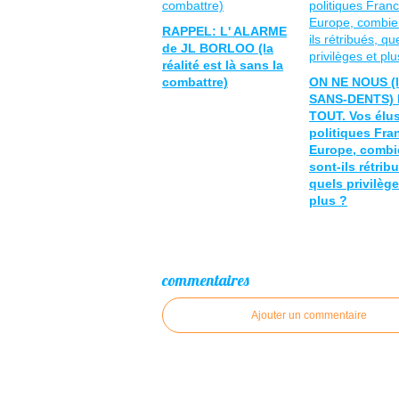
RAPPEL: L' ALARME
de JL BORLOO (la
réalité est là sans la
combattre)
ON NE NOUS (
SANS-DENTS) 
TOUT. Vos élus
politiques Fra
Europe, combi
sont-ils rétrib
quels privilège
plus ?
commentaires
Ajouter un commentaire