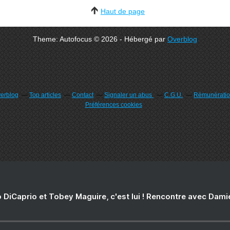
Haut de page
Theme: Autofocus © 2026 - Hébergé par
Overblog
verblog
Top articles
Contact
Signaler un abus
C.G.U.
Rémunération
Préférences cookies
 DiCaprio et Tobey Maguire, c'est lui ! Rencontre avec Dam