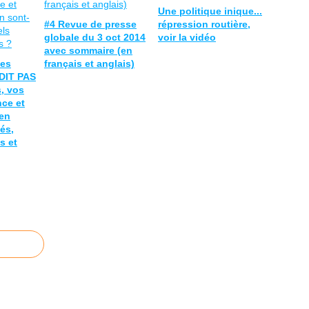
Une politique inique...
#4 Revue de presse
répression routière,
globale du 3 oct 2014
voir la vidéo
avec sommaire (en
les
français et anglais)
DIT PAS
, vos
nce et
en
ués,
s et