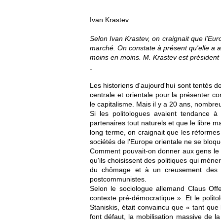
Ivan Krastev
Selon Ivan Krastev, on craignait que l'Eu
marché. On constate à présent qu'elle a ac
moins en moins. M. Krastev est président d
Les historiens d'aujourd'hui sont tentés d
centrale et orientale pour la présenter co
le capitalisme. Mais il y a 20 ans, nombre
Si les politologues avaient tendance à
partenaires tout naturels et que le libre 
long terme, on craignait que les réforme
sociétés de l'Europe orientale ne se bloqu
Comment pouvait-on donner aux gens le pou
qu'ils choisissent des politiques qui mène
du chômage et à un creusement des iné
postcommunistes.
Selon le sociologue allemand Claus Of
contexte pré-démocratique ». Et le polit
Staniskis, était convaincu que « tant que
font défaut, la mobilisation massive de l