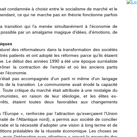
sait condamnée à choisir entre le socialisme de marché et le
pendant, ce qui ne marche pas en théorie fonctionne parfois
 la transition qui l'a menée simultanément à l'économie de
 possible par un amalgame magique d'idées, d'émotions, de
miques
aturel des réformateurs dans la transformation des sociétés
rés patients et ont adopté les réformes parce qu'ils étaient
e. Le début des années 1990 a été une époque surréaliste
rôner la contraction de l'emploi et où les anciens partis
er l'économie.
e n'était pas accompagnée d'un parti ni même d'un langage
nts de la transition. Le communisme avait érodé la capacité
. Toute critique du marché était attribuée à une nostalgie du
unistes, en raison de leur idéologie, et les élites ex-
rêts, étaient toutes deux favorables aux changements
 l'Europe », renforcée par l'attraction qu'exerçaient l'Union
ité de l'Atlantique nord), a permis aux société de concilier
cratie et la nécessité d'adopter une vision à long terme et de
ditions préalables de la réussite économique. Les choses se
 mais l'intégration euro-atlantique a assuré la poursuite des