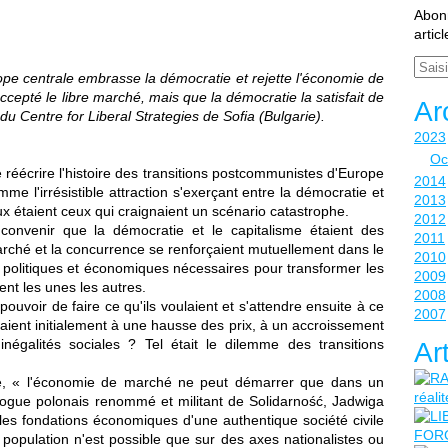
Abonn
artic
Email
rope centrale embrasse la démocratie et rejette l'économie de
cepté le libre marché, mais que la démocratie la satisfait de
Ar
u Centre for Liberal Strategies de Sofia (Bulgarie).
2023
Oc
e réécrire l'histoire des transitions postcommunistes d'Europe
2014
mme l'irrésistible attraction s'exerçant entre la démocratie et
2013
ux étaient ceux qui craignaient un scénario catastrophe.
2012
 convenir que la démocratie et le capitalisme étaient des
2011
marché et la concurrence se renforçaient mutuellement dans le
2010
s politiques et économiques nécessaires pour transformer les
2009
ent les unes les autres.
2008
voir de faire ce qu'ils voulaient et s'attendre ensuite à ce
2007
raient initialement à une hausse des prix, à un accroissement
galités sociales ? Tel était le dilemme des transitions
Ar
fe, « l'économie de marché ne peut démarrer que dans un
ologue polonais renommé et militant de Solidarność, Jadwiga
 les fondations économiques d'une authentique société civile
a population n'est possible que sur des axes nationalistes ou