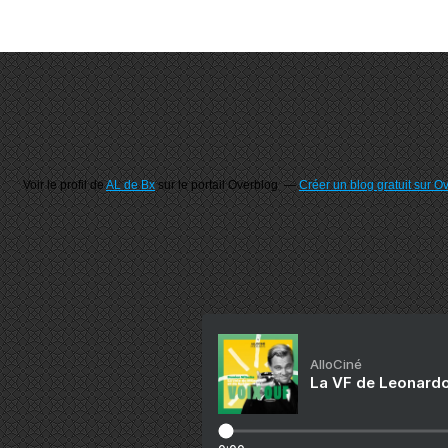
Voir le profil de
AL de Bx
sur le portail Overblog
Créer un blog gratuit sur O
AlloCiné
La VF de Leonardo