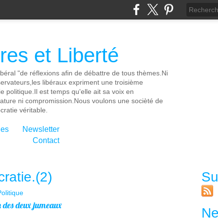
es et Liberté
ibéral "de réflexions afin de débattre de tous thèmes.Ni
servateurs,les libéraux expriment une troisième
e politique.Il est temps qu'elle ait sa voix en
cature ni compromission.Nous voulons une socièté de
ratie véritable.
ies
Newsletter
Contact
ratie.(2)
Su
olitique
n des deux jumeaux
Ne