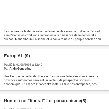
Les racines de la démocratie moderne Le libre marché doit venir d'abord
afin d'établir les conditions favorables à la naissance de la démocratie.
Michael Mandelbaum La liberté et la souveraineté du peuple sont les deux
composantes de la démocratie, dit...
Europ'AL (9)
Publié le 01/08/2008 à 22:40
Par
Alain Genestine
Une Europe confédérale, libérale. Des nations fédérales constituées de
provinces autonomes seraient un vecteur de prospective sociaux-
économique. En France l'Etat centralisateur limite nos entreprises, nos
initiatives, nous prenons du retard sur tout,...
Honte à toi "libéral" ! et panarchisme(5)