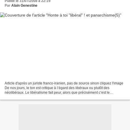
Publié le 31/07/2008 à 22:19
Par
Alain Genestine
Article d'après un juriste franco-iranien, pas de source sinon cliquez l'image
De nos jours, le ton est critique à l’égard des libéraux ou plutôt des
néolibéraux. Le libéralisme fait peur, alors que précisément c’est le
libéralisme qui avait fondé deux...