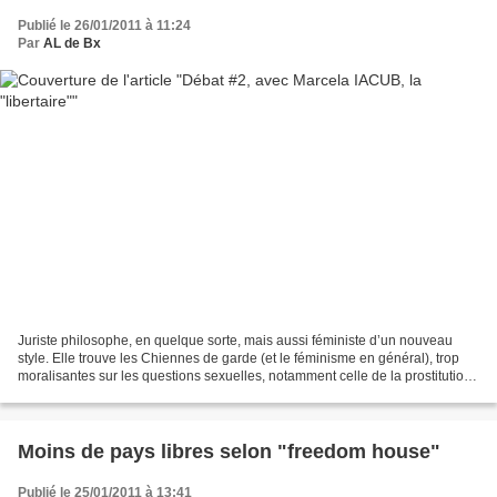
Publié le 26/01/2011 à 11:24
Par
AL de Bx
Juriste philosophe, en quelque sorte, mais aussi féministe d’un nouveau
style. Elle trouve les Chiennes de garde (et le féminisme en général), trop
moralisantes sur les questions sexuelles, notamment celle de la prostitution
(cliquez, voir la vidéo)....
Moins de pays libres selon "freedom house"
Publié le 25/01/2011 à 13:41