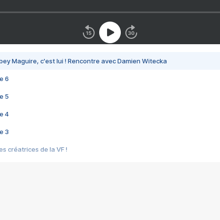
bey Maguire, c'est lui ! Rencontre avec Damien Witecka
e 6
e 5
e 4
e 3
s créatrices de la VF !
e 2
e 1
e Mektoub My Love arrive enfin ! Rencontre avec Shaïn Boumedine et Sal