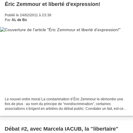
Éric Zemmour et liberté d'expression!
Publié le 24/02/2011 à 23:38
Par
AL de Bx
Le nouvel ordre moral La condamnation d’Éric Zemmour le démontre une
fois de plus : au nom du principe de “nondiscrimination”, certaines
associations s’érigent en arbitres du débat public. Constater un fait, est-ce
propager la haine ? Depuis le 18 février,...
Débat #2, avec Marcela IACUB, la "libertaire"