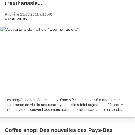
L’euthanasie...
Publié le 13/08/2011 à 15:46
Par
AL de Bx
Les progrès de la médecine au 20ème siècle n’ont cessé d’augmenter
l’espérance de vie de nos concitoyens : elle atteint aujourd’hui 80 ans. Mais
la fin de vie est souvent assombrie par un accident cardiaque ou cérébral,
par une maladie chronique : cancer,...
Coffee shop: Des nouvelles des Pays-Bas