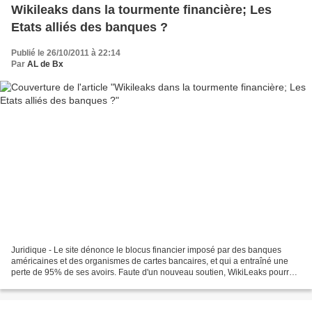
Wikileaks dans la tourmente financière; Les
Etats alliés des banques ?
Publié le 26/10/2011 à 22:14
Par
AL de Bx
Juridique - Le site dénonce le blocus financier imposé par des banques
américaines et des organismes de cartes bancaires, et qui a entraîné une
perte de 95% de ses avoirs. Faute d'un nouveau soutien, WikiLeaks pourrait
fermer début 2012. Faute d’avoir...