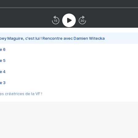
bey Maguire, c'est lui ! Rencontre avec Damien Witecka
e 6
e 5
e 4
e 3
s créatrices de la VF !
e 2
e 1
e Mektoub My Love arrive enfin ! Rencontre avec Shaïn Boumedine et Sal