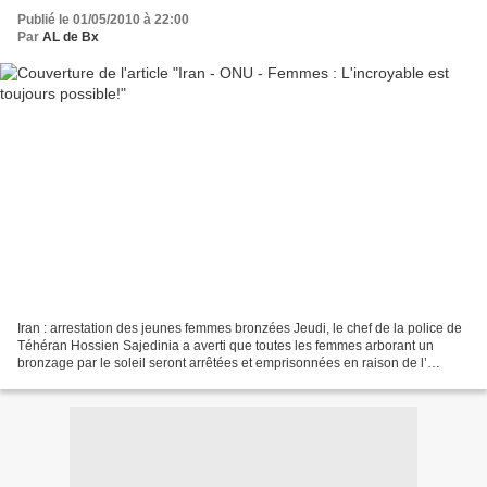
Publié le 01/05/2010 à 22:00
Par
AL de Bx
Iran : arrestation des jeunes femmes bronzées Jeudi, le chef de la police de
Téhéran Hossien Sajedinia a averti que toutes les femmes arborant un
bronzage par le soleil seront arrêtées et emprisonnées en raison de l’
atteinte à l’esprit “de la loi islamique”....