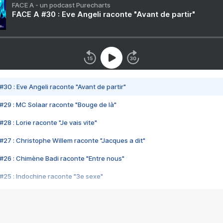
FACE A - un podcast Purecharts
FACE A #30 : Eve Angeli raconte "Avant de partir"
#30 : Eve Angeli raconte "Avant de partir"
#29 : MC Solaar raconte "Bouge de là"
28 : Lorie raconte "Je vais vite"
#27 : Christophe Willem raconte "Jacques a dit"
#26 : Chimène Badi raconte "Entre nous"
#25 : Indochine raconte "3e sexe"
#24 : Zaho raconte "C'est chelou"
#23 : Patrick Bruel raconte "Au café des délices"