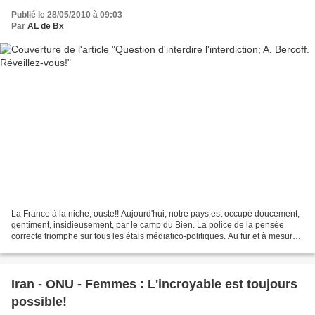
Publié le 28/05/2010 à 09:03
Par
AL de Bx
La France à la niche, ouste!! Aujourd'hui, notre pays est occupé doucement,
gentiment, insidieusement, par le camp du Bien. La police de la pensée
correcte triomphe sur tous les étals médiatico-politiques. Au fur et à mesure
des abandons de tout excès...
Iran - ONU - Femmes : L'incroyable est toujours
possible!