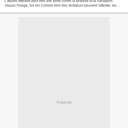
L'œuvre littéraire peut être une arme contre la tyrannie et la corruption.
cliquez l'image, lire bio Comme bien des dictateurs peuvent l'attester, les
écrivains sont parmi...
Publicité