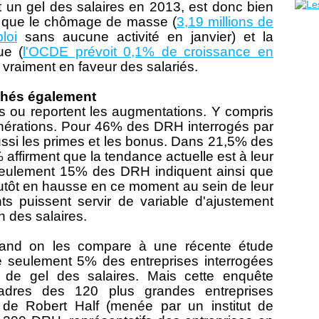
t un gel des salaires en 2013, est donc bien
ire que le chômage de masse (
3,19 millions de
loi
sans aucune activité en janvier) et la
ue (
l'OCDE prévoit 0,1% de croissance en
vraiment en faveur des salariés.
chés également
is ou reportent les augmentations. Y compris
unérations. Pour 46% des DRH interrogés par
ussi les primes et les bonus. Dans 21,5% des
% affirment que la tendance actuelle est à leur
Seulement 15% des DRH indiquent ainsi que
lutôt en hausse en ce moment au sein de leur
s puissent servir de variable d'ajustement
 des salaires.
uand on les compare à une récente étude
ue seulement 5% des entreprises interrogées
e de gel des salaires. Mais cette enquête
cadres des 120 plus grandes entreprises
 de Robert Half (menée par un institut de