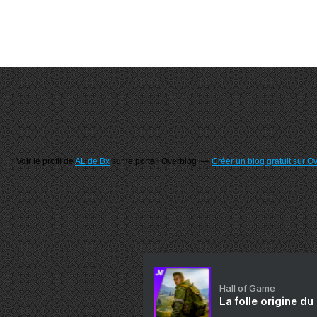
Voir le profil de
AL de Bx
sur le portail Overblog
Créer un blog gratuit sur O
Hall of Game
La folle origine du