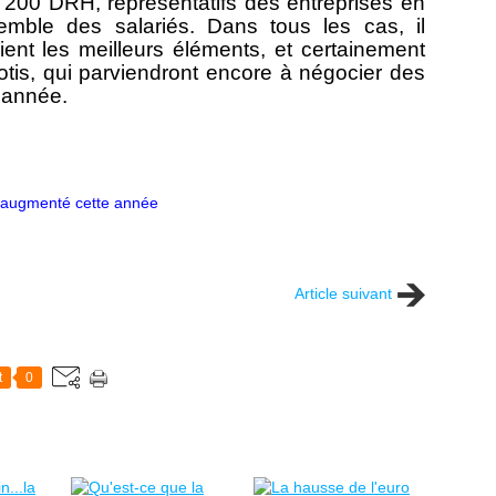
200 DRH, représentatifs des entreprises en
semble des salariés. Dans tous les cas, il
nt les meilleurs éléments, et certainement
otis, qui parviendront encore à négocier des
e année.
e augmenté cette année
Article suivant
t
0