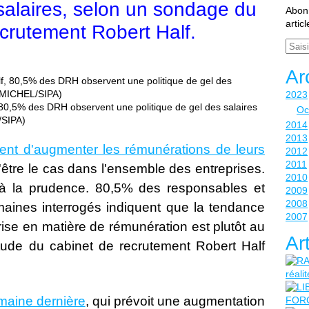
 salaires, selon un sondage du
Abonn
artic
ecrutement Robert Half.
Email
Ar
2023
 80,5% des DRH observent une politique de gel des salaires
Oc
/SIPA)
2014
2013
uent d'augmenter les rémunérations de leurs
2012
2011
 d'être le cas dans l'ensemble des entreprises.
2010
 à la prudence. 80,5% des responsables et
2009
2008
aines interrogés indiquent que la tendance
2007
rise en matière de rémunération est plutôt au
Ar
tude du cabinet de recrutement Robert Half
maine dernière
, qui prévoit une augmentation