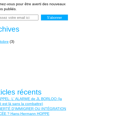
ez-vous pour être averti des nouveaux
les publiés.
chives
tobre
(3)
ticles récents