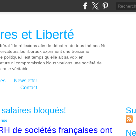
es et Liberté
ibéral "de réflexions afin de débattre de tous thèmes.Ni
servateurs,les libéraux expriment une troisième
e politique.Il est temps qu'elle ait sa voix en
cature ni compromission.Nous voulons une socièté de
ratie véritable.
ies
Newsletter
Contact
 salaires bloqués!
Su
prise
H de sociétés françaises ont
Ne