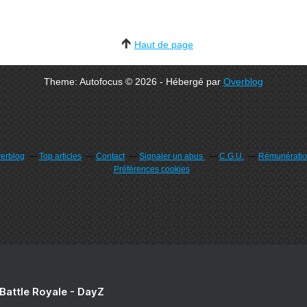
Haut de page
Theme: Autofocus © 2026 - Hébergé par
Overblog
verblog
Top articles
Contact
Signaler un abus
C.G.U.
Rémunération
Préférences cookies
 Battle Royale - DayZ