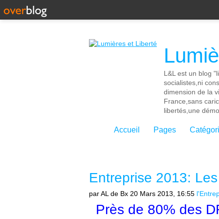
Lumièr
L&L est un blog "l
socialistes,ni con
dimension de la vi
France,sans cari
libertés,une démoc
Accueil
Pages
Catégor
Entreprise 2013: Les
par AL de Bx
20 Mars 2013, 16:55
l'Entre
Près de 80% des DR