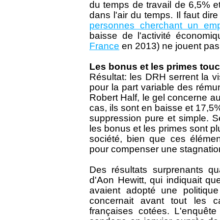
du temps de travail de 6,5% e
dans l'air du temps. Il faut d
personnes cherchant un emp
baisse de l'activité économiq
France
en 2013) ne jouent pas 
Les bonus et les primes tou
Résultat: les DRH serrent la v
pour la part variable des rém
Robert Half, le gel concerne a
cas, ils sont en baisse et 17,5
suppression pure et simple. 
les bonus et les primes sont p
société, bien que ces élément
pour compenser une stagnation
Des résultats surprenants q
d'Aon Hewitt, qui indiquait q
avaient adopté une politiqu
concernait avant tout les 
françaises cotées. L'enquête