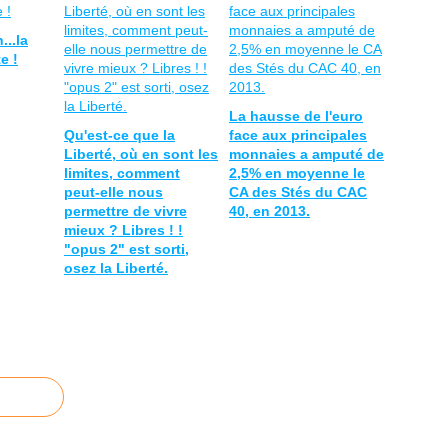
...la
e !
La hausse de l'euro
Qu'est-ce que la
face aux principales
Liberté, où en sont les
monnaies a amputé de
limites, comment
2,5% en moyenne le
peut-elle nous
CA des Stés du CAC
permettre de vivre
40, en 2013.
mieux ? Libres ! !
"opus 2" est sorti,
osez la Liberté.