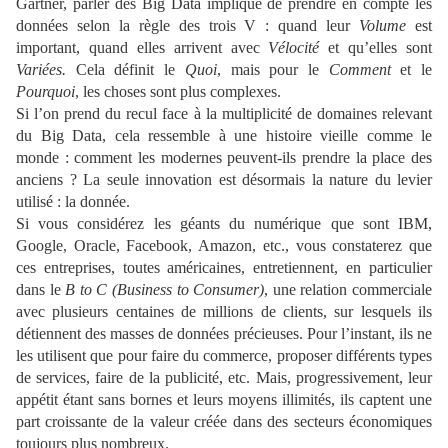
Gartner, parler des Big Data implique de prendre en compte les
données selon la règle des trois V : quand leur
Volume
est
important, quand elles arrivent avec
Vélocité
et qu’elles sont
Variées.
Cela définit le
Quoi
, mais pour le
Comment
et le
Pourquoi
, les choses sont plus complexes.
Si l’on prend du recul face à la multiplicité de domaines relevant
du Big Data, cela ressemble à une histoire vieille comme le
monde : comment les modernes peuvent-ils prendre la place des
anciens ? La seule innovation est désormais la nature du levier
utilisé : la donnée.
Si vous considérez les géants du numérique que sont IBM,
Google, Oracle, Facebook, Amazon, etc., vous constaterez que
ces entreprises, toutes américaines, entretiennent, en particulier
dans le
B to C (Business to Consumer)
, une relation commerciale
avec plusieurs centaines de millions de clients, sur lesquels ils
détiennent des masses de données précieuses. Pour l’instant, ils ne
les utilisent que pour faire du commerce, proposer différents types
de services, faire de la publicité, etc. Mais, progressivement, leur
appétit étant sans bornes et leurs moyens illimités, ils captent une
part croissante de la valeur créée dans des secteurs économiques
toujours plus nombreux.