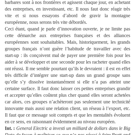
barbares sont à nos frontières et agissent chaque jour, en achetant
des entreprises, en investissant, etc. Il nous faut donc réagir très
vite et si nous essayons d’abord de gravir la montagne
européenne, nous serons très vite débordés.
Ceci étant, quand je parle d’innovation ouverte, je ne limite pas
cette démarche aux entreprises françaises et des alliances
européennes sont souhaitables. Mais, historiquement, les grands
groupes français n’ont guère l’habitude de travailler avec des
start-up : ils conçoivent mal de payer une première fois pour les
aider à se développer et une seconde pour les racheter quand elles
ont réussi. Il me semble pourtant qu’ils le devraient : il est en effet
très difficile d’intégrer une start-up dans un grand groupe sans
qu’elle s’y dissolve instantanément si elle n’a pas atteint une
certaine surface. Il faut donc laisser ces petites entreprises grandir
et accepter qu’elles coûtent plus cher quand elles seront achetées
car alors, ces groupes n’achèteront pas seulement une technicité
innovante mais aussi une relation client, un réseau à l’export, etc.
Il faut que ce message soit compris et que les mentalités évoluent
en ce sens, en raisonnant évidemment au niveau européen.
Int. :
General Electric a investi un milliard de dollars dans le Big
Data de façon à maîtriser ce que n’a pas réussi à faire Pratt and