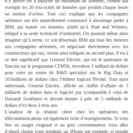
d’y arriver est d’analyser un maximum de données, comme par
exemple les 20 tera-octets de données que produit chaque heure
un moteur d’avion. Tout ceci explique que les compagnies
aériennes ont très naturellement commencé à davantage parler à
IBM, qui traitait ces données, plutôt qu’à Pratt and Whitney,
relégué à sa seule technicité d’industriel. On pourrait même alors
imaginer qu’à terme, ce soit désormais IBM qui loue des moteurs
aux compagnies aériennes, en négociant directement avec les
constructeurs qui eux, seront ainsi relégués au second plan. Il est à
ce titre significatif que General Electric, qui est le partenaire de
Snecma sur le programme CFM56, investisse 1 milliard de dollars
pour créer un centre de R&D spécialisé sur le Big Data et
105millions de dollars chez l’éditeur logiciel Pivotal. Tout aussi
intéressant, General Electric, affiche un chiffre d’affaire de 3
milliards de dollars dans le logiciel pur (comparable à celui de
Dassault Systèmes) et devrait monter à près de 5 milliards de
dollars d’ici deux à trois ans.
L’analyse de la relation client chez les opérateurs des
télécommunications est également riche d’enseignements. Si vous
êtes un usager exigeant et un gros consommateur, vous allez
d’abord choisir votre terminal, un iPhone par exemple, et ensuite