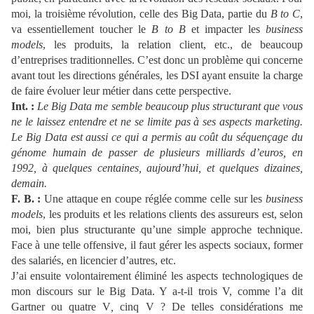
moi, la troisième révolution, celle des Big Data, partie du
B to C
,
va essentiellement toucher le
B to B
et impacter les
business
models
, les produits, la relation client, etc., de beaucoup
d’entreprises traditionnelles. C’est donc un problème qui concerne
avant tout les directions générales, les DSI ayant ensuite la charge
de faire évoluer leur métier dans cette perspective.
Int. :
Le Big Data me semble beaucoup plus structurant que vous
ne le laissez entendre et ne se limite pas à ses aspects marketing.
Le Big Data est aussi ce qui a permis au coût du séquençage du
génome humain de passer de plusieurs milliards d’euros, en
1992, à quelques centaines, aujourd’hui, et quelques dizaines,
demain.
F. B. :
Une attaque en coupe réglée comme celle sur les
business
models
, les produits et les relations clients des assureurs est, selon
moi, bien plus structurante qu’une simple approche technique.
Face à une telle offensive, il faut gérer les aspects sociaux, former
des salariés, en licencier d’autres, etc.
J’ai ensuite volontairement éliminé les aspects technologiques de
mon discours sur le Big Data. Y a-t-il trois V, comme l’a dit
Gartner ou quatre V
,
cinq V ? De telles considérations me