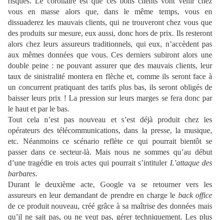
risques. Le corollaire est que ces bons clients vont venir chez
vous en masse alors que, dans le même temps, vous en
dissuaderez les mauvais clients, qui ne
trouveront chez vous que
des produits sur mesure, eux aussi, donc hors de prix. Ils resteront
alors chez leurs assureurs traditionnels, qui eux, n’accèdent pas
aux mêmes données que vous. Ces derniers subiront alors une
double peine : ne pouvant assurer que des mauvais clients, leur
taux de sinistralité montera en flèche et, comme ils seront face à
un concurrent pratiquant des tarifs plus bas, ils seront obligés de
baisser leurs prix ! La pression sur leurs marges se fera donc par
le haut et par le bas.
Tout cela n’est pas nouveau et s’est déjà produit chez les
opérateurs des télécommunications, dans la presse, la musique,
etc. Néanmoins ce scénario reflète ce qui pourrait bientôt se
passer dans ce secteur-là. Mais nous ne sommes qu’au début
d’une tragédie en trois actes qui pourrait s’intituler
L’attaque des
barbares
.
Durant le deuxième acte, Google va se retourner vers les
assureurs en leur demandant de prendre en charge le
back office
de ce produit nouveau, créé grâce à sa maîtrise des données mais
qu’il ne sait pas, ou ne veut pas, gérer techniquement. Les plus