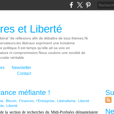
es et Liberté
ibéral "de réflexions afin de débattre de tous thèmes.Ni
servateurs,les libéraux expriment une troisième
e politique.Il est temps qu'elle ait sa voix en
cature ni compromission.Nous voulons une socièté de
ratie véritable.
ies
Newsletter
Contact
France méfiante !
Su
ie
Bitcoin
Finances
l'Entreprise
Libéralisme
Liberté
ole
Liberté
Ne
 de la section de recherches du Midi-Pyrénées démantelaient