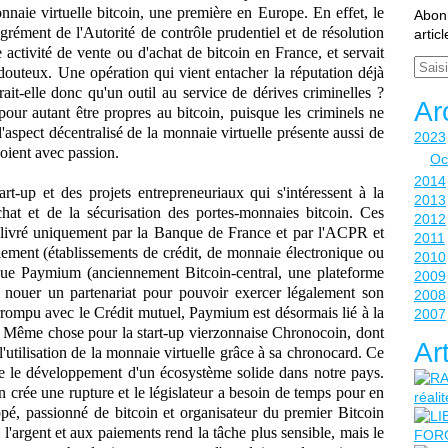
onnaie virtuelle bitcoin, une première en Europe. En effet, le
Abonn
grément de l'Autorité de contrôle prudentiel et de résolution
artic
ctivité de vente ou d'achat de bitcoin en France, et servait
Email
douteux. Une opération qui vient entacher la réputation déjà
ait-elle donc qu'un outil au service de dérives criminelles ?
Ar
 pour autant être propres au bitcoin, puisque les criminels ne
'aspect décentralisé de la monnaie virtuelle présente aussi de
2023
voient avec passion.
Oc
2014
t-up et des projets entrepreneuriaux qui s'intéressent à la
2013
chat et de la sécurisation des portes-monnaies bitcoin. Ces
2012
délivré uniquement par la Banque de France et par l'ACPR et
2011
aiement (établissements de crédit, de monnaie électronique ou
2010
e que Paymium (anciennement Bitcoin-central, une plateforme
2009
 nouer un partenariat pour pouvoir exercer légalement son
2008
errompu avec le Crédit mutuel, Paymium est désormais lié à la
2007
ême chose pour la start-up vierzonnaise Chronocoin, dont
Ar
 l'utilisation de la monnaie virtuelle grâce à sa chronocard. Ce
ne le développement d'un écosystème solide dans notre pays.
rée une rupture et le législateur a besoin de temps pour en
pé, passionné de bitcoin et organisateur du premier Bitcoin
̀ l'argent et aux paiements rend la tâche plus sensible, mais le