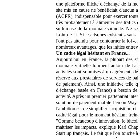
une plateforme illicite d'échange de la m
site mis en cause ne bénéficiait d'aucun a
(ACPR), indispensable pour exercer toute a
très probablement à alimenter des trafics 
sulfureuse de la monnaie virtuelle. Ne ser
Loin de là. Si les risques existent - sans
l'ont pas attendu pour contourner la loi -, l
nombreux avantages, que les initiés entre
Un cadre légal hésitant en France...
Aujourd'hui en France, la plupart des star
monnaie virtuelle tournent autour de l'a
activités sont soumises à un agrément, 
réservé aux prestataires de services de p
de paiement). Ainsi, une initiative tell
d'échange basée en France) a besoin de
activité. Après un premier partenariat int
solution de paiement mobile
Lemon Way. M
l'ambition est de simplifier l'acquisition et
cadre légal pour le moment hésitant frei
"Comme beaucoup d'innovation, le bitcoin c
maîtriser les impacts, explique Karl Chap
Start-up français. Le fait que l'on touche a