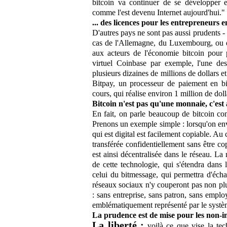
bitcoin va continuer de se développer e
comme l'est devenu Internet aujourd'hui."
... des licences pour les entrepreneurs
D'autres pays ne sont pas aussi prudents - ou
cas de l'Allemagne, du Luxembourg, ou en
aux acteurs de l'économie bitcoin pour 
virtuel Coinbase par exemple, l'une des s
plusieurs dizaines de millions de dollars 
Bitpay, un processeur de paiement en bit
cours, qui réalise environ 1 million de dol
Bitcoin n'est pas qu'une monnaie, c'est
En fait, on parle beaucoup de bitcoin co
Prenons un exemple simple : lorsqu'on envo
qui est digital est facilement copiable. Au c
transférée confidentiellement sans être c
est ainsi décentralisée dans le réseau. L
de cette technologie, qui s'étendra dan
celui du bitmessage, qui permettra d'éc
réseaux sociaux n'y couperont pas non plu
: sans entreprise, sans patron, sans emplo
emblématiquement représenté par le systè
La prudence est de mise pour les non-ini
La liberté :
voilà ce que vise la te