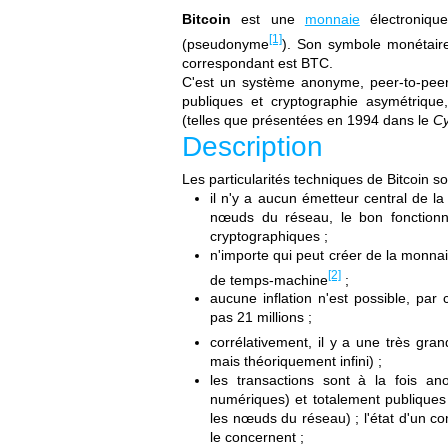
Bitcoin
est une
monnaie
électroniqu
[1]
(pseudonyme
). Son symbole monétaire,
correspondant est BTC.
C'est un système anonyme, peer-to-peer
publiques et cryptographie asymétriqu
(telles que présentées en 1994 dans le
C
Description
Les particularités techniques de Bitcoin so
il n'y a aucun émetteur central de la
nœuds du réseau, le bon fonction
cryptographiques ;
n'importe qui peut créer de la monnai
[2]
de temps-machine
;
aucune inflation n'est possible, pa
pas 21 millions ;
corrélativement, il y a une très grand
mais théoriquement infini) ;
les transactions sont à la fois 
numériques) et totalement publiques 
les nœuds du réseau) ; l'état d'un com
le concernent ;