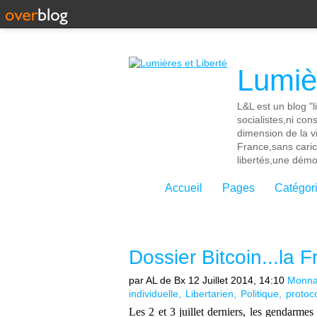
Lumièr
L&L est un blog "l
socialistes,ni con
dimension de la vi
France,sans cari
libertés,une démoc
Accueil
Pages
Catégor
Dossier Bitcoin...la 
par AL de Bx
12 Juillet 2014, 14:10
Monna
individuelle
Libertarien
Politique
protoc
Les 2 et 3 juillet derniers, les gendarmes