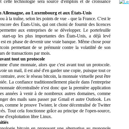
t cette technologie sera source d'emplois et de croissance
 en Allemagne, au Luxembourg et aux États-Unis
 à la traîne, selon les points de vue - que la France. C'est le
core des États-Unis, qui ont choisi de fournir des licences
permettre aux entreprises de se développer. Le portefeuille
tart-up les plus importantes des États-Unis, a déjà levé
et est en phase de devenir une vraie banque. Même chose pour
coin permettant de se prémunir contre la volatilité de son
lars de transactions par mois.
 avant tout un protocole
mme d'une monnaie, alors que c'est avant tout un protocole.
ie un mail, il est aisé d'en garder une copie, puisque tout ce
ontraire, avec le réseau bitcoin, la monnaie virtuelle peut être
opiée. La confiance traditionnellement placée dans l'entreprise
a monnaie décentralisée n'est donc que la première application
s les années à venir à de nombreux autres domaines, comme
hanger des mails sans passer par Gmail et autre Outlook. Les
s, comme le prouve Twister, le clone décentralisé de Twitter
yés. Tout cela fonctionne grâce au principe de l'open-source,
me d'exploitation libre Linux.
tiés
chnologie bitcoin en proposant une alternative au monopole