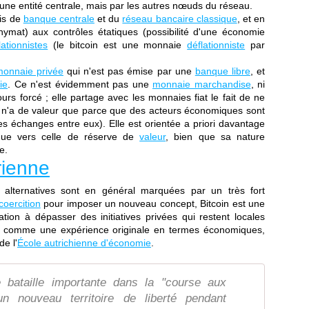
 une entité centrale, mais par les autres nœuds du réseau.
ois de
banque centrale
et du
réseau bancaire classique
, et en
mat) aux contrôles étatiques (possibilité d'une économie
flationnistes
(le bitcoin est une monnaie
déflationniste
par
onnaie privée
qui n'est pas émise par une
banque libre
, et
ie
. Ce n'est évidemment pas une
monnaie marchandise
, ni
urs forcé ; elle partage avec les monnaies fiat le fait de ne
e n'a de valeur que parce que des acteurs économiques sont
 les échanges entre eux). Elle est orientée a priori davantage
ue vers celle de réserve de
valeur
, bien que sa nature
e.
rienne
 alternatives sont en général marquées par un très fort
coercition
pour imposer un nouveau concept, Bitcoin est une
cation à dépasser des initiatives privées qui restent locales
er comme une expérience originale en termes économiques,
e l'
École autrichienne d'économie
.
bataille importante dans la "course aux
n nouveau territoire de liberté pendant