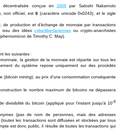
e décentralisée conçue en
2009
par Satoshi Nakamoto
 non officiel, est ฿ (caractère unicode 0x0243), et le sigle
, de production et d'échange de monnaie par transactions
e, issu des idées
cyberlibertariennes
ou crypto-anarchistes
yphernomicon
de Timothy C. May).
nt les suivantes :
 monnaie, la gestion de la monnaie est répartie sur tous les
nement du système repose uniquement sur des procédés
e (
bitcoin mining
), au prix d'une consommation conséquente
r construction le nombre maximum de bitcoins ne dépassera
-8
e divisibilité du bitcoin (appliqué pour l'instant jusqu'à 10
anonymes (pas de nom de personnes, mais des adresses
(toutes les transactions sont diffusées et stockées par tous
pte est donc public, il résulte de toutes les transactions qui