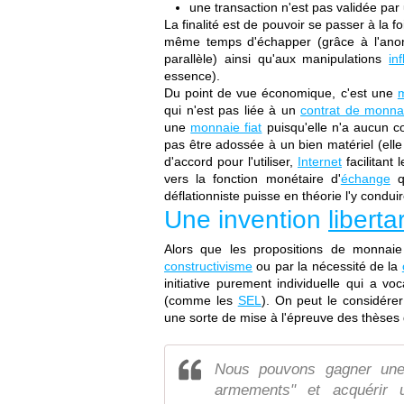
une transaction n'est pas validée par
La finalité est de pouvoir se passer à la f
même temps d'échapper (grâce à l'anony
parallèle) ainsi qu'aux manipulations
in
essence).
Du point de vue économique, c'est une
m
qui n'est pas liée à un
contrat de monna
une
monnaie fiat
puisqu'elle n'a aucun co
pas être adossée à un bien matériel (ell
d'accord pour l'utiliser,
Internet
facilitant
vers la fonction monétaire d'
échange
q
déflationniste puisse en théorie l'y conduir
Une invention
liberta
Alors que les propositions de monnaie
constructivisme
ou par la nécessité de la
initiative purement individuelle qui a vo
(comme les
SEL
). On peut le considér
une sorte de mise à l'épreuve des thèses d
Nous pouvons gagner une 
armements" et acquérir u