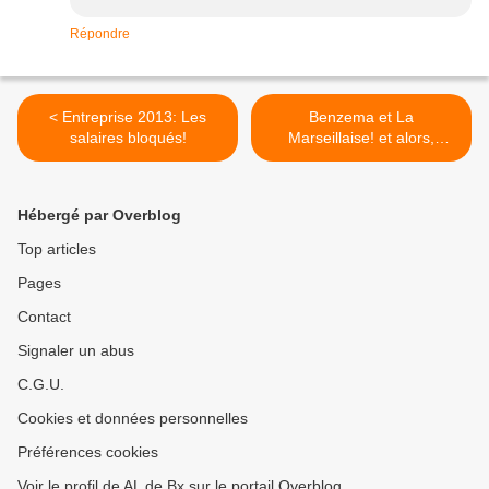
Répondre
< Entreprise 2013: Les
Benzema et La
salaires bloqués!
Marseillaise! et alors,
convention FFF ou
management incompétent?
>
Hébergé par Overblog
Top articles
Pages
Contact
Signaler un abus
C.G.U.
Cookies et données personnelles
Préférences cookies
Voir le profil de AL de Bx sur le portail Overblog