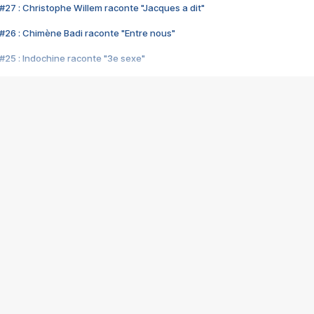
#27 : Christophe Willem raconte "Jacques a dit"
#26 : Chimène Badi raconte "Entre nous"
#25 : Indochine raconte "3e sexe"
#24 : Zaho raconte "C'est chelou"
#23 : Patrick Bruel raconte "Au café des délices"
#22 : Kyo raconte "Le chemin"
#21 : Nolwenn Leroy raconte "Cassé"
#20 : Patrick Hernandez raconte "Born to be alive"
#19 : Lorie raconte "Près de moi"
#18 : Michael Jones raconte "A nos actes manqués" (avec Jean-Jacque
#17 : Khaled raconte "Aïcha"
#16 : Corneille raconte "Parce qu'on vient de loin"
#15 : Indochine raconte "L'aventurier"