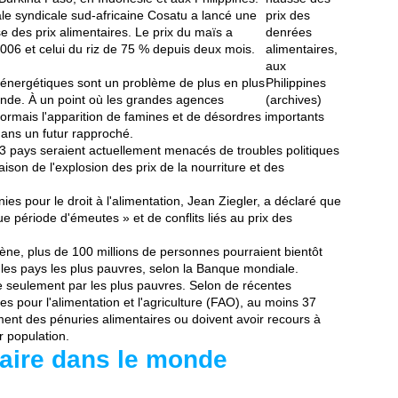
ale syndicale sud-africaine Cosatu a lancé une
prix des
 des prix alimentaires. Le prix du maïs a
denrées
06 et celui du riz de 75 % depuis deux mois.
alimentaires,
aux
 énergétiques sont un problème de plus en plus
Philippines
nde. À un point où les grandes agences
(archives)
sormais l'apparition de famines et de désordres importants
, dans un futur rapproché.
3 pays seraient actuellement menacés de troubles politiques
ison de l'explosion des prix de la nourriture et des
ies pour le droit à l'alimentation, Jean Ziegler, a déclaré que
ue période d'émeutes » et de conflits liés au prix des
mène, plus de 100 millions de personnes pourraient bientôt
les pays les plus pauvres, selon la Banque mondiale.
ie seulement par les plus pauvres. Selon de récentes
s pour l'alimentation et l'agriculture (FAO), au moins 37
ment des pénuries alimentaires ou doivent avoir recours à
r population.
taire dans le monde