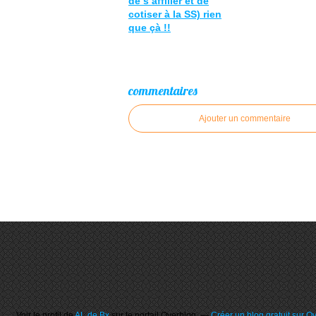
de s’affilier et de
cotiser à la SS) rien
que çà !!
commentaires
Ajouter un commentaire
Voir le profil de
AL de Bx
sur le portail Overblog
Créer un blog gratuit sur O