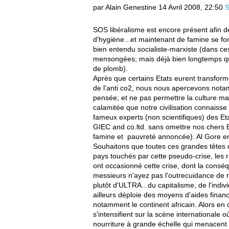
par Alain Genestine
14 Avril 2008, 22:50
S
SOS libéralisme est encore présent afin d
d'hygiène...et maintenant de famine se fo
bien entendu socialiste-marxiste (dans ce
mensongées; mais déjà bien longtemps que
de plomb).
Après que certains Etats eurent transformé 
de l'anti co2, nous nous apercevons notam
pensée; et ne pas permettre la culture m
calamitée que notre civilisation connaiss
fameux experts (non scientifiques) des Et
GIEC and co.ltd. sans omettre nos cher
famine et pauvreté annoncée). Al Gore en 
Souhaitons que toutes ces grandes têtes d
pays touchés par cette pseudo-crise, les r
ont occasionné cette crise, dont la conséq
messieurs n'ayez pas l'outrecuidance de n
plutôt d'ULTRA...du capitalisme, de l'indi
ailleurs déploie des moyens d'aides finan
notamment le continent africain. Alors en 
s'intensifient sur la scène internationale 
nourriture à grande échelle qui menacent 