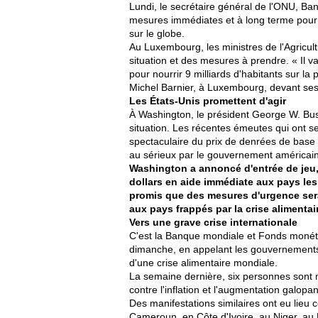
Lundi, le secrétaire général de l'ONU, B
mesures immédiates et à long terme pour e
sur le globe.
Au Luxembourg, les ministres de l'Agricul
situation et des mesures à prendre. « Il va
pour nourrir 9 milliards d'habitants sur la p
Michel Barnier, à Luxembourg, devant s
Les États-Unis promettent d'agir
À Washington, le président George W. Bush 
situation. Les récentes émeutes qui ont se
spectaculaire du prix de denrées de base c
au sérieux par le gouvernement américain
Washington a annoncé d'entrée de jeu, 
dollars en aide immédiate aux pays le
promis que des mesures d'urgence sera
aux pays frappés par la crise alimentai
Vers une grave crise internationale
C'est la Banque mondiale et Fonds monétai
dimanche, en appelant les gouvernements à
d'une crise alimentaire mondiale.
La semaine dernière, six personnes sont m
contre l'inflation et l'augmentation galop
Des manifestations similaires ont eu lieu
Cameroun, en Côte d'Ivoire, au Niger, au 