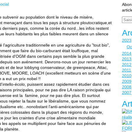
ocial
Abonn
artic
e subvenir au population dont le niveau de misére,
Email
nt menaçant dans tous les pays à structure ploutocratique,et
s derniers pays, comme la corée du nord...les infos restent
Ar
 leurs habitants les plus faibles meurent dans un silence
2023
l'agriculture traditionnelle en une agriculture du "tout bio",
Oc
ment que faire du bio-carburant était louffoque, mal
2014
aitrisée d'OGM dans certains pays semble la plus grande
2013
e depuis son avénement. Devrons-nous un jour remercier les
2012
ats et de leur lobbyng conservateur, de greenpeace, Attac,
2011
s BOVE, MOORE, LOACH (excellent metteurs en scène d'une
2010
a eut un prix nobel !!
2009
'intello-écolo, puissent assez rapidement étudier dans ces
2008
aisons principales, pour ne pas dire LA raison principale qui
2007
uense est la famine, pour ne pas dire plus. Et surtout
ous rejeter la faute sur le libéralisme, que vous nommez
Ar
vidualisme etc...nonobstant l'anti-américanisme qui par
cières colossales dans la plupart des régions du monde,
ce jour les craintes d'une crise alimentaire mondiale
où les appels se multiplient pour faire face aux pénuries de
la planète.