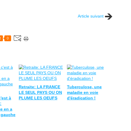
Article suivant
t
0
Retraite: LA FRANCE
Tuberculose, une
LE SEUL PAYS OU ON
maladie en voie
'est à
PLUME LES OEUFS
d'éradication !
:
te en a
e gauche