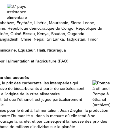
babwe, Érythrée, Libéria, Mauritanie, Sierra Leone,
caine, République démocratique du Congo, République du
Guinée, Guiné-Bissau, Kenya, Soudan, Ouganda;
angladesh, Chine, Népal, Sri Lanka, Tadjikistan, Timor
inicaine, Équateur, Haiti, Nicaragua
r l'alimentation et l'agriculture (FAO)
nc des accusés
le prix des carburants, les intempéries qui
sive de biocarburants à partir de céréales sont
 l'origine de la crise alimentaire.
Pompe à
 tel que l'éthanol, est jugée particulièrement
éthanol
le.
(archives)
es pour le droit à l'alimentation, Jean Ziegler, la production
ontre l'humanité », dans la mesure où elle tend à se
courage la rareté, et par conséquent la hausse des prix des
base de millions d'individus sur la planète.