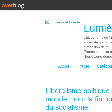
Lumièr
L&L est un blog "l
socialistes,ni con
dimension de la vi
France,sans cari
libertés,une démoc
Accueil
Pages
Catégor
Libéralisme politique 
monde, pour la fin "du
du socialisme.