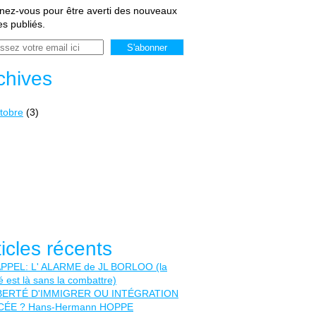
ez-vous pour être averti des nouveaux
les publiés.
chives
tobre
(3)
ticles récents