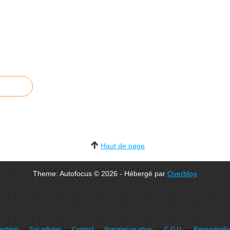
Haut de page
Theme: Autofocus © 2026 - Hébergé par
Overblog
verblog
Top articles
Contact
Signaler un abus
C.G.U.
Rémunération