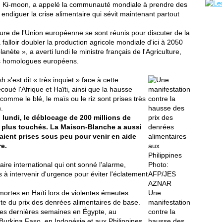
an Ki-moon, a appelé la communauté mondiale à prendre des
ndiguer la crise alimentaire qui sévit maintenant partout
ture de l'Union européenne se sont réunis pour discuter de la
 falloir doubler la production agricole mondiale d'ici à 2050
lanète », a averti lundi le ministre français de l'Agriculture,
es homologues européens.
s'est dit « très inquiet » face à cette
coué l'Afrique et Haïti, ainsi que la hausse
omme le blé, le maïs ou le riz sont prises très
.
lundi, le déblocage de 200 millions de
s plus touchés. La Maison-Blanche a aussi
ient prises sous peu pour venir en aide
re.
re international qui ont sonné l'alarme,
Photo:
 intervenir d'urgence pour éviter l'éclatement
AFP/JES
AZNAR
ortes en Haïti lors de violentes émeutes
Une
ante du prix des denrées alimentaires de base.
manifestation
 ces dernières semaines en Égypte, au
contre la
Burkina Faso, en Indonésie et aux Philippines.
hausse des