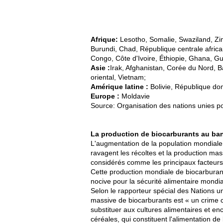
Afrique:
Lesotho, Somalie, Swaziland, Zim
Burundi, Chad, République centrale afri
Congo, Côte d'Ivoire, Éthiopie, Ghana, 
Asie :
Irak, Afghanistan, Corée du Nord, B
oriental, Vietnam;
Amérique latine :
Bolivie, République dom
Europe :
Moldavie
Source: Organisation des nations unies pou
La production de biocarburants au ba
L'augmentation de la population mondiale, 
ravagent les récoltes et la production mas
considérés comme les principaux facteurs à
Cette production mondiale de biocarburant,
nocive pour la sécurité alimentaire mondia
Selon le rapporteur spécial des Nations uni
massive de biocarburants est « un crime c
substituer aux cultures alimentaires et en
céréales, qui constituent l'alimentation de 