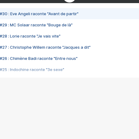
#30 : Eve Angeli raconte "Avant de partir"
#29 : MC Solaar raconte "Bouge de là"
28 : Lorie raconte "Je vais vite"
#27 : Christophe Willem raconte "Jacques a dit"
#26 : Chimène Badi raconte "Entre nous"
#25 : Indochine raconte "3e sexe"
#24 : Zaho raconte "C'est chelou"
#23 : Patrick Bruel raconte "Au café des délices"
#22 : Kyo raconte "Le chemin"
#21 : Nolwenn Leroy raconte "Cassé"
#20 : Patrick Hernandez raconte "Born to be alive"
#19 : Lorie raconte "Près de moi"