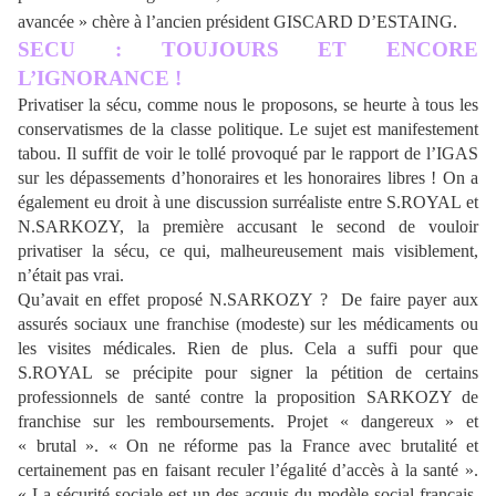
avancée » chère à l’ancien président GISCARD D’ESTAING.
SECU : TOUJOURS ET ENCORE
L’
IGNORANCE
!
Privatiser la sécu, comme nous le proposons, se heurte à tous les
conservatismes de la classe politique. Le sujet est manifestement
tabou. Il suffit de voir le tollé provoqué par le rapport de l’IGAS
sur les dépassements d’honoraires et les honoraires libres ! On a
également eu droit à une discussion surréaliste entre S.ROYAL et
N.SARKOZY, la première accusant le second de vouloir
privatiser la sécu, ce qui, malheureusement mais visiblement,
n’était pas vrai.
Qu’avait en effet proposé
N.SARKOZY
?
De faire payer aux
assurés sociaux une franchise (modeste) sur les médicaments ou
les visites médicales. Rien de plus. Cela a suffi pour que
S.ROYAL se précipite pour signer la pétition de certains
professionnels de santé contre la proposition SARKOZY de
franchise sur les remboursements. Projet « dangereux » et
« brutal ». « On ne réforme pas la France avec brutalité et
certainement pas en faisant reculer l’égalité d’accès à la santé ».
« La sécurité sociale est un des acquis du modèle social français,