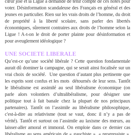
cœur joie et la Ligue a demandé de tenir compte de ces notes pour
voter. Désinformation scandaleuse des Français en général et des
jeunes en particulier. Rien sur les vrais droits de l’homme, du droit
de propriété à la liberté scolaire, sans parler des libertés
économiques, sûrement contraires aux droits de l’homme selon la
Ligue ! A-t-on le droit de porter plainte pour désinformation et
pour aveuglement idéologique ?
UNE SOCIETE LIBERALE
Qu’est-ce qu’une société libérale ?
Cette question fondamentale
aurait dû dominer la campagne, qui se serait ainsi focalisée sur un
vrai choix de société.
Une question d’autant plus pertinente que
les esprits sont confus et les mots
détournés de leur sens. Tantôt
le libéralisme est assimilé au seul libéralisme économique (on
parle alors volontiers d’ultralibéralisme, pour désigner une
politique tout à fait banale chez la plupart de nos principaux
partenaires). Tantôt on l’assimile au libéralisme philosophique,
c'est-à-dire au relativisme (tout se vaut, donc il n’y a pas de
vérité). Tantôt et surtout on l’assimile au laxisme des mœurs, au
laisser-aller amoral et immoral. On emploie dans ce dernier cas
libéralisme au sens américain de « gauchiste », « progressiste »,