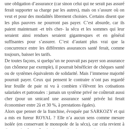
une obligation d’assurance (car sinon celui qui ne serait pas assuré
ferait supporter sa charge par les autres), mais on s’assure où on
veut et pour des modalités librement choisies. Certains disent que
les plus pauvres ne pourront pas payer. C’est absurde, car ils
paient maintenant -et très cher- la sécu et les sommes qui leur
seraient ainsi rendues seraient gigantesques et en
général
suffisantes
pour s’assurer. C’est d’autant plus vrai que la
concurrence entre les différentes assurances santé ferait, comme
toujours, baisser les tarifs.
De toutes façons, si quelqu’un ne pouvait pas payer son assurance
(un chômeur par exemple), il pourrait bénéficier de chèques santé
ou de systèmes équivalents de solidarité. Mais l’immense majorité
pourrait payer. Ceux qui pensent le contraire n’ont pas regardé
leur feuille de paie ni vu à combien s’élèvent les cotisations
salariales et patronales : jamais un système privé ne coûterait aussi
cher (pour un smicard une assurance santé privée lui ferait
économiser entre 2à et 30 %, à prestations égales).
Alors que penser de la franchise, évoquée par SARKOZY et qui
a mis en fureur ROYAL ? Elle n’a aucun sens comme mesure
isolée (en conservant le monopole de la sécu), car cela revient à