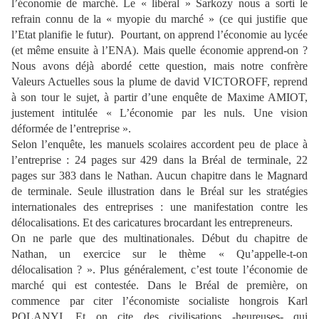
l’économie de marché. Le « libéral » Sarkozy nous a sorti le
refrain connu de la « myopie du marché » (ce qui justifie que
l’Etat planifie le futur). Pourtant, on apprend l’économie au lycée
(et même ensuite à l’ENA). Mais quelle économie apprend-on ?
Nous avons déjà abordé cette question, mais notre confrère
Valeurs Actuelles sous la plume de
david
VICTOROFF, reprend
à son tour le sujet, à partir d’une enquête de Maxime AMIOT,
justement intitulée « L’économie par les nuls. Une vision
déformée de l’entreprise ».
Selon l’enquête, les manuels scolaires accordent peu de place à
l’entreprise : 24 pages sur 429 dans la Bréal de terminale, 22
pages sur 383 dans le Nathan. Aucun chapitre dans le Magnard
de terminale. Seule illustration dans le Bréal sur les stratégies
internationales des entreprises : une manifestation contre les
délocalisations. Et des caricatures brocardant les entrepreneurs.
On ne parle que des multinationales. Début du chapitre de
Nathan, un exercice sur le thème « Qu’appelle-t-on
délocalisation ? ». Plus généralement, c’est toute l’économie de
marché qui est contestée. Dans le Bréal de première, on
commence par citer l’économiste socialiste hongrois Karl
POLANYI. Et on cite des civilisations -heureuses- qui